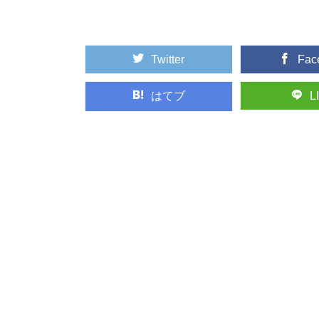
いくつかの樹種がセット.
Twitter
Fac
魚梁瀬杉の巨木た
秋田杉、吉野杉と並ん
ぎ）」。 天然魚...
はてブ
L
スギ（杉）：知っ
日本人なら知っておき
く植林され、最も...
ヒノキ（桧）：知
日本人なら知っておき
欠かせない針葉樹...