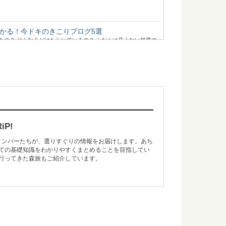
かる！今ドキのきこりブログ5選
もの？ どんな人がはたらいているの？ ふだんは見えない林業の
表する「高野六木」とは
は、○○杉といった1つの樹種だけでなく、地域を代表するいく
..
P!
のメンバーたちが、選りすぐりの情報をお届けします。あち
ての基礎知識をわかりやすくまとめることを目指してい
井沢」の森をモリップ目線で観光してみる
行ってきた森旅もご紹介しています。
別荘地として、あまりにも有名な、長野県軽井沢町。 この大人
木曽五木って何？その特徴とは
は、○○杉といった1つの樹種だけでなく、その土地を代表する