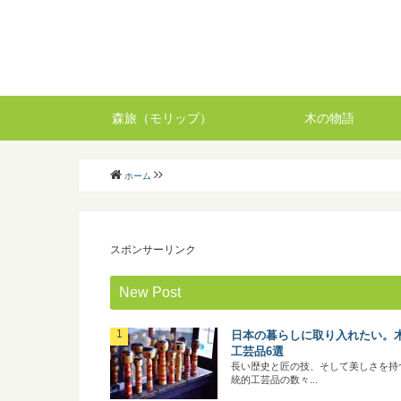
森旅（モリップ）
木の物語
ホーム
スポンサーリンク
New Post
日本の暮らしに取り入れたい。
工芸品6選
長い歴史と匠の技、そして美しさを持
統的工芸品の数々...