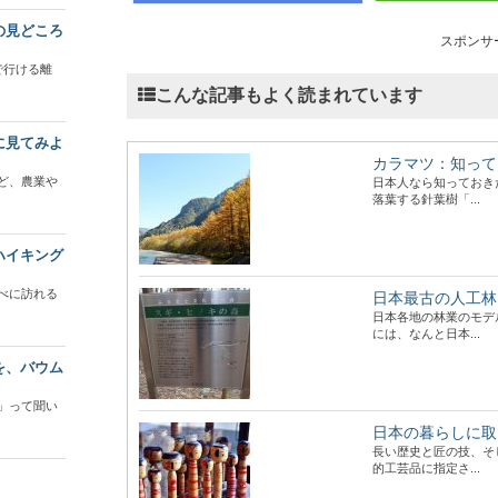
の見どころ
スポンサ
で行ける離
こんな記事もよく読まれています
に見てみよ
カラマツ：知って
ど、農業や
日本人なら知っておき
落葉する針葉樹「...
ハイキング
べに訪れる
日本最古の人工林
日本各地の林業のモデ
には、なんと日本...
を、バウム
」って聞い
日本の暮らしに取
長い歴史と匠の技、そ
的工芸品に指定さ...