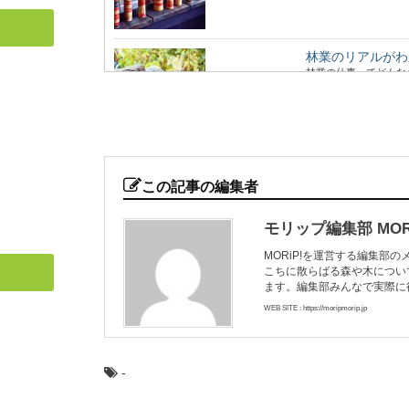
林業のリアルがわ
林業の仕事ってどんな
世界に、未だ...
高野山の林業を代
日本のブランド木材に
この記事の編集者
つかの樹種がセットで地.
モリップ編集部 MORi
MORiP!を運営する編集部
こちに散らばる森や木につい
人気の観光地「軽
ます。編集部みんなで実際に
首都圏に近い避暑地や
気の観光地の楽し...
WEB SITE : https://moripmorip.jp
-
「あさひねこ」の
日本のブランド木材に