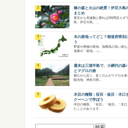
椿の森と火山の絶景！伊豆大島
まとめ
東京から高速船に乗れば2時間足らず
島、伊豆大島。 ...
木の産地ってどこ？都道府県別
う
野菜や果物の産地、漁獲高の高い港な
漁業の「産地」っ...
週末は三浦半島で、小網代の森
とマグロの旅
都心から近く、多くの人がマグロを食
観光地、神奈川県...
木目の種類：柾目・板目・木口
クーヘンで学ぼう
木目の種類、「柾目」「板目」「木口
たことがあります...
検