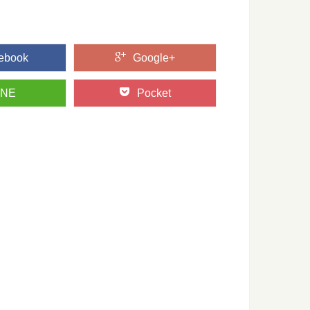
..
ebook
Google+
ちに会う：高知県馬路村「千本山」の旅
で”日本三大杉美林”とされる、高知県の「魚梁瀬杉（やなせす
INE
Pocket
ておきたい日本の木材～その特徴と物語～
たい日本の木材をご紹介するシリーズ。 今回は、日本で最も多
っておきたい日本の木材～その特徴と物語～
たい日本の木材をご紹介するシリーズ。 今回は、日本建築には