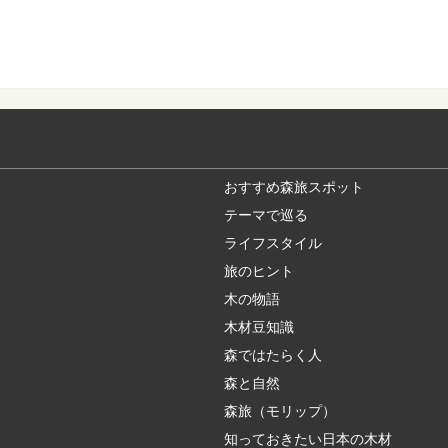
あなたの地域の木
各都道府県のシンボル
いますか？ また、あな.
水辺が近い奇跡の
青森県にある、新緑や
にもよく登場するので、
おすすめ森旅スポット
テーマで巡る
ライフスタイル
銘木「吉野杉」の
旅のヒント
日本三大人工美林の中
プロもエンドユ...
木の物語
木材豆知識
森ではたらく人
大阪から日帰りで
森と自然
近年、全国に増えてい
れてリフレッシュ...
森旅（モリップ）
知っておきたい日本の木材