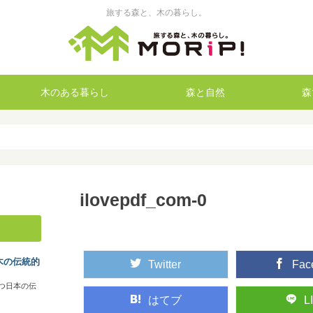
旅する森と、木の暮らし。
木のある暮らし
森と自然
森
ilovepdf_com-0
木の伝統的
Twitter
Fac
つ日本の伝
はてブ
L