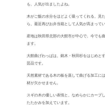
も、人気が出ましたよね。
木がご飯の水分をほどよく吸ってくれる、見
日本三大美林「秋
日本三大美林にも選ば
ら、最近再びお弁当箱として人気が高まって
天然の杉ですが、...
産地は秋田県北部の大館市が中心で、今でも
ます。
木の産地ってどこ
野菜や果物の産地、漁
ジがありますよね。 ...
大館曲げわっぱは、銘木・秋田杉をはじめと
芸品です。
ミズナラとコナラ
天然素材である木の板を蒸して曲げる加工に
日本人なら知っておき
も身近に利用され...
材が欠かせません。
スギの木の優しい表情と、なめらかにカーブ
たたかみを加えています。