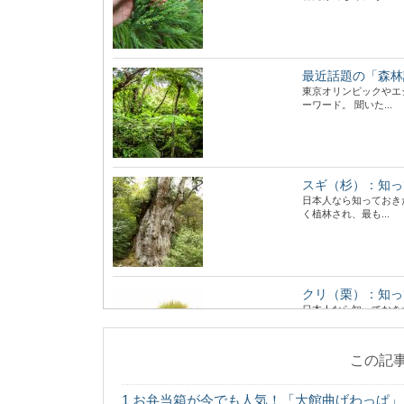
最近話題の「森林
東京オリンピックやエ
ーワード。 聞いた...
スギ（杉）：知っ
日本人なら知っておき
く植林され、最も...
クリ（栗）：知っ
日本人なら知っておき
ほくの実がおいしい「..
この記
1
お弁当箱が今でも人気！「大館曲げわっぱ」
あなたの地域の木