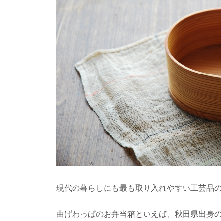
木材に表裏がある
突然ですが、木材には
が付かない、建築...
銘木「吉野杉」の
日本三大人工美林の中
プロもエンドユ...
石見銀山と地松を
2007年に「石見銀
た、島根県大田市にあ..
現代の暮らしにも最も取り入れやすい工芸品
智頭杉のまち鳥取
古くからの林業地とし
杉」と呼ばれ、品...
曲げわっぱのお弁当箱といえば、秋田県出身