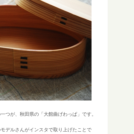
って知ってた？～木表と木裏のはなし～
オモテとウラがあるって知ってますか？ 普段生活していても気
木材としての特徴とは？
でも最も古く500年の歴史を持つとされる「吉野杉」。 建築の
巡る旅in島根県大田市
山遺跡とその文化的景観」としてユネスコ世界文化遺産に登録され
.
の一つが、秋田県の「大館曲げわっぱ」です。
県智頭町で森の魅力を味わい尽くす旅
て知られる、鳥取県智頭（ちづ）町。 そこで育った杉は「智頭
のモデルさんがインスタで取り上げたことで