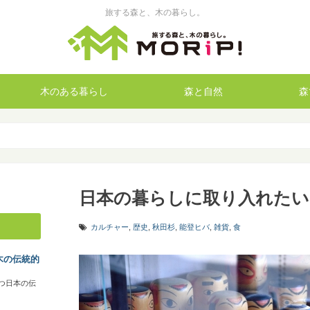
旅する森と、木の暮らし。
木のある暮らし
森と自然
森
日本の暮らしに取り入れたい
カルチャー
,
歴史
,
秋田杉
,
能登ヒバ
,
雑貨
,
食
木の伝統的
つ日本の伝