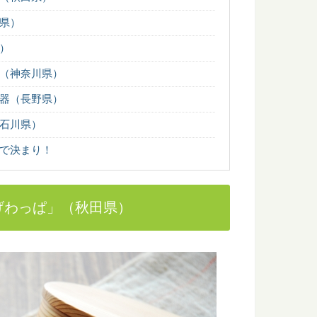
の一つとして、「都道府県の木」が定められているのを知って
県）
..
）
（神奈川県）
っておきたい日本の木材～その特徴と物語～
器（長野県）
たい日本の木材をご紹介するシリーズ。 今回は、日本建築には
石川県）
で決まり！
「白太」って何？その違いとは
」と「白太」があるって聞いたことありますか？ 赤身と白太と
げわっぱ」（秋田県）
本にあるユニークな木造の橋6選
るのが楽しみな森と木の旅、モリップ。 今回は、一度は見てみ