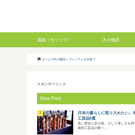
森旅（モリップ）
木の物語
ホーム
木の物語
→
プレミアムな木材
スポンサーリンク
New Post
日本の暮らしに取り入れたい。
工芸品6選
長い歴史と匠の技、そして美しさを持
統的工芸品の数々...