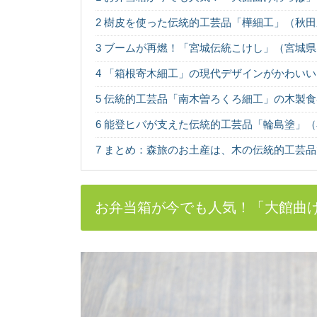
各都道府県のシンボル
2
樹皮を使った伝統的工芸品「樺細工」（秋田
いますか？ また、あな.
3
ブームが再燃！「宮城伝統こけし」（宮城県
4
「箱根寄木細工」の現代デザインがかわいい
ヒノキ（桧）：知
5
伝統的工芸品「南木曽ろくろ細工」の木製食
日本人なら知っておき
欠かせない針葉樹...
6
能登ヒバが支えた伝統的工芸品「輪島塗」（
7
まとめ：森旅のお土産は、木の伝統的工芸品
木材の「赤身」と
木材の部位には「赤身
は、何が違うので...
お弁当箱が今でも人気！「大館曲
渡ってみたい！日
いろいろなテーマで巡
たい、渡ってみた...