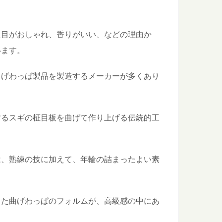
た目がおしゃれ、香りがいい、などの理由か
田杉」をめぐる秋田観光へGO！
れている秋田県の銘木といえば「秋田杉」！ 一度は見てみたい
います。
曲げわっぱ製品を製造するメーカーが多くあり
？都道府県別に見てみよう
獲高の高い港など、農業や漁業の「産地」って何となくイメー
するスギの柾目板を曲げて作り上げる伝統的工
：知っておきたい日本の木材～特徴と物語～
は、熟練の技に加えて、年輪の詰まったよい素
たい日本の木材をご紹介するシリーズ。 今回は、広葉樹の中で
した曲げわっぱのフォルムが、高級感の中にあ