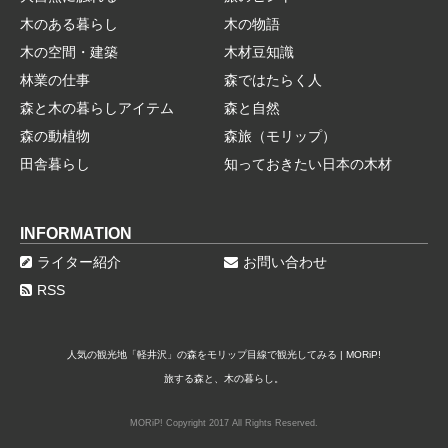
木のある暮らし
木の物語
木の空間・建築
木材豆知識
林業の仕事
森ではたらく人
森と木の暮らしアイテム
森と自然
森の動植物
森旅（モリップ）
田舎暮らし
知っておきたい日本の木材
INFORMATION
ライター紹介
お問い合わせ
RSS
人気の観光地「軽井沢」の森をモリップ目線で観光してみる | MORiP!
旅する森と、木の暮らし。
MORiP! Copyright 2017 All Rights Reserved.