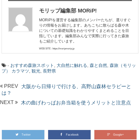
モリップ編集部 MORiP!
MORiP!を運営する編集部のメンバーたちが、選りすぐ
りの情報をお届けします。あちこちに散らばる森や木
についての基礎知識をわかりやすくまとめることを目
指しています。編集部みんなで実際に行ってきた森旅
もご紹介しています。
WEB SITE : https://moripmorip.jp
-
おすすめ森旅スポット
,
大自然に触れる
,
森と自然
,
森旅（モリッ
プ）
カラマツ
,
観光
,
長野県
PREV
大阪から日帰りで行ける、高野山森林セラピーと
は？
NEXT
木の曲げわっぱお弁当箱を使うメリットと注意点
Twitter
Facebook
Google+