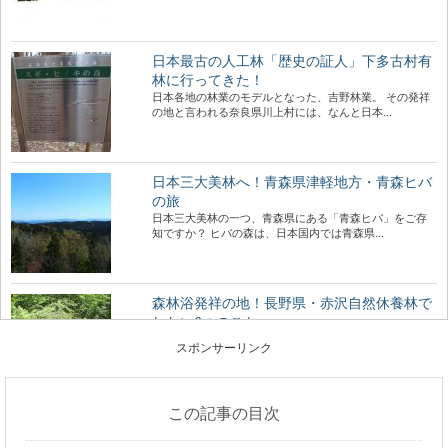
日本最古の人工林「歴史の証人」下多古村有
林に行ってきた！
日本各地の林業のモデルとなった、吉野林業。 その発祥
の地と言われる奈良県川上村には、なんと日本...
日本三大美林へ！青森県津軽地方・青森ヒバ
の旅
日本三大美林の一つ、青森県にある「青森ヒバ」をご存
知ですか？ ヒバの森は、日本国内では青森県...
森林浴発祥の地！長野県・赤沢自然休養林で
したい6つのこと
森林浴発祥の地”であり木曽桧の美林が広がる、長野県の
スポンサーリンク
人気スポット「赤沢自然休養林」。 木曽路の...
この記事の目次
森に行くときに気を付けたい、危険な生物た
ち