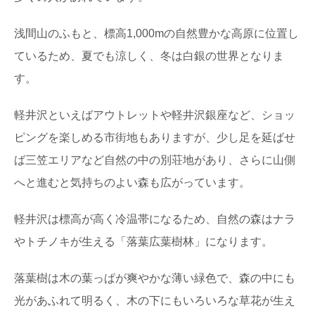
浅間山のふもと、標高1,000mの自然豊かな高原に位置し
日本三大美林「秋田杉」をめぐる秋田観光へ
GO！
ているため、夏でも涼しく、冬は白銀の世界となりま
日本三大美林にも選ばれている秋田県の銘木といえば
「秋田杉」！ 一度は見てみたい天然の杉ですが、...
す。
軽井沢といえばアウトレットや軽井沢銀座など、ショッ
水辺が近い奇跡の森！「奥入瀬渓流」の楽し
み方
ピングを楽しめる市街地もありますが、少し足を延ばせ
青森県にある、新緑や紅葉の絶景で知られる森旅スポッ
ト「奥入瀬渓流」。メディアにもよく登場するので、一...
ば三笠エリアなど自然の中の別荘地があり、さらに山側
へと進むと気持ちのよい森も広がっています。
石見銀山と地松を巡る旅in島根県大田市
2007年に「石見銀山遺跡とその文化的景観」としてユネ
軽井沢は標高が高く冷温帯になるため、自然の森はナラ
スコ世界文化遺産に登録された、島根県大田市にあ...
やトチノキが生える「落葉広葉樹林」になります。
落葉樹は木の葉っぱが爽やかな薄い緑色で、森の中にも
光があふれて明るく、木の下にもいろいろな草花が生え