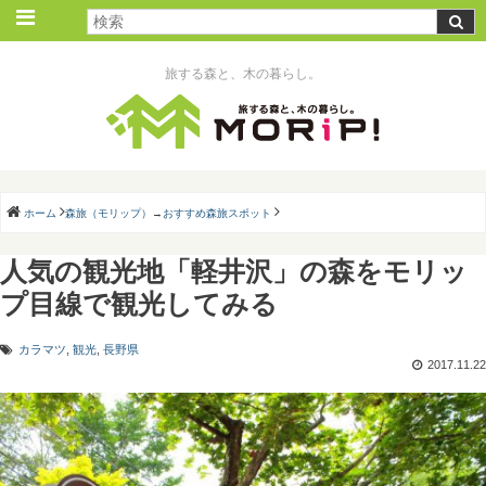
旅する森と、木の暮らし。
ホーム
森旅（モリップ）
→
おすすめ森旅スポット
人気の観光地「軽井沢」の森をモリッ
プ目線で観光してみる
カラマツ
,
観光
,
長野県
2017.11.22