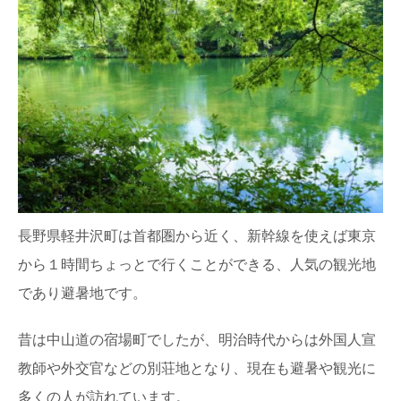
智頭杉のまち鳥取県智頭町で森の魅力を味わ
い尽くす旅
古くからの林業地として知られる、鳥取県智頭（ちづ）
町。 そこで育った杉は「智頭杉」と呼ばれ、品...
最近話題の「森林認証」って何？その種類や
目的とは
東京オリンピックやエシカル消費のシーンで話題になっ
ている「森林認証」というキーワード。 聞いた...
マニアもビギナーも楽しめる！？「林業機械
長野県軽井沢町は首都圏から近く、新幹線を使えば東京
展」に行ってきた
年に１回開催されている、林業界にとっては恒例のイベ
から１時間ちょっとで行くことができる、人気の観光地
ント「林業機械展」。 とてもマニアックな響き...
であり避暑地です。
魚梁瀬杉の巨木たちに会う：高知県馬路村
昔は中山道の宿場町でしたが、明治時代からは外国人宣
「千本山」の旅
教師や外交官などの別荘地となり、現在も避暑や観光に
秋田杉、吉野杉と並んで”日本三大杉美林”とされる、高知
県の「魚梁瀬杉（やなせすぎ）」。 天然魚...
多くの人が訪れています。