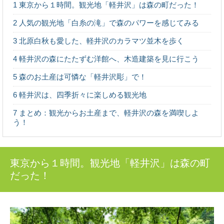
1
東京から１時間。観光地「軽井沢」は森の町だった！
ハイキングや散策に、森に出かけるのは気持ちがいいも
の。 最近では森林ボランティアなどで、森の中...
2
人気の観光地「白糸の滝」で森のパワーを感じてみる
3
北原白秋も愛した、軽井沢のカラマツ並木を歩く
木の産地ってどこ？都道府県別に見てみよう
野菜や果物の産地、漁獲高の高い港など、農業や漁業の
4
軽井沢の森にたたずむ洋館へ、木造建築を見に行こう
「産地」って何となくイメージがありますよね。 ...
5
森のお土産は可憐な「軽井沢彫」で！
6
軽井沢は、四季折々に楽しめる観光地
奈良県桜井市・吉野町・川上村で吉野林業を
7
まとめ：観光からお土産まで、軽井沢の森を満喫しよ
巡るプレミアム旅
う！
500年の歴史を持ち、戦後の日本林業のモデルともなった
のが、奈良県南部の吉野地方で編み出された「吉野...
東京から１時間。観光地「軽井沢」は森の町
荘厳な森へモリップ！高野山金剛峯寺奥の院
だった！
の旅
高野山真言宗総本山である金剛峯寺（和歌山県伊都郡高
野町）。 あまりに有名なこの聖地に、奥の院（...