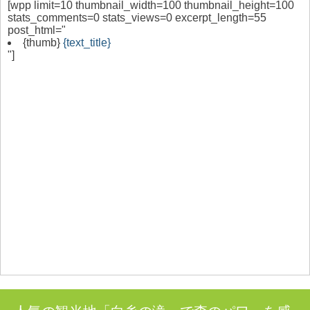
[wpp limit=10 thumbnail_width=100 thumbnail_height=100
stats_comments=0 stats_views=0 excerpt_length=55
post_html="
{thumb}
{text_title}
"]