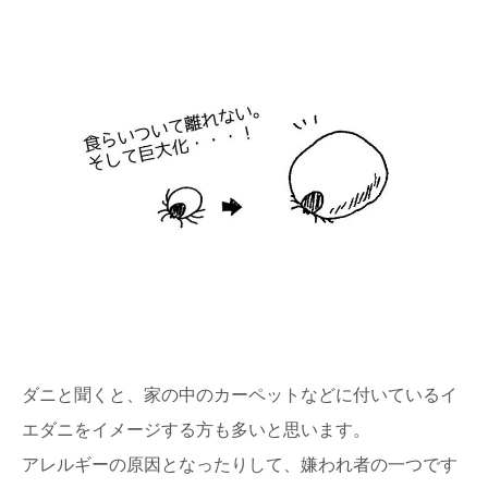
秋田杉、吉野杉と並んで”日本三大杉美林”とされる、高知
県の「魚梁瀬杉（やなせすぎ）」。 天然魚...
日本三大美林「秋田杉」をめぐる秋田観光へ
GO！
日本三大美林にも選ばれている秋田県の銘木といえば
「秋田杉」！ 一度は見てみたい天然の杉ですが、...
奈良県桜井市・吉野町・川上村で吉野林業を
巡るプレミアム旅
500年の歴史を持ち、戦後の日本林業のモデルともなった
のが、奈良県南部の吉野地方で編み出された「吉野...
椿の森と火山の絶景！伊豆大島の見どころま
ダニと聞くと、家の中のカーペットなどに付いているイ
とめ
東京から高速船に乗れば2時間足らずで行ける離島、伊豆
エダニをイメージする方も多いと思います。
大島。 火山に温泉、美味しい海の幸など、椿...
アレルギーの原因となったりして、嫌われ者の一つです