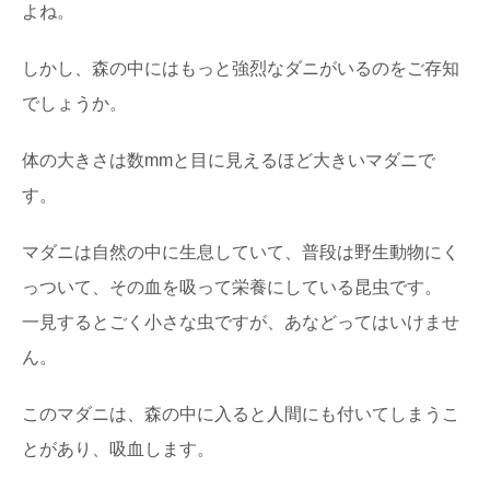
よね。
マニアもビギナーも楽しめる！？「林業機械
展」に行ってきた
年に１回開催されている、林業界にとっては恒例のイベ
しかし、森の中にはもっと強烈なダニがいるのをご存知
ント「林業機械展」。 とてもマニアックな響き...
でしょうか。
石見銀山と地松を巡る旅in島根県大田市
体の大きさは数mmと目に見えるほど大きいマダニで
2007年に「石見銀山遺跡とその文化的景観」としてユネ
スコ世界文化遺産に登録された、島根県大田市にあ...
す。
マダニは自然の中に生息していて、普段は野生動物にく
荘厳な森へモリップ！高野山金剛峯寺奥の院
っついて、その血を吸って栄養にしている昆虫です。
の旅
一見するとごく小さな虫ですが、あなどってはいけませ
高野山真言宗総本山である金剛峯寺（和歌山県伊都郡高
野町）。 あまりに有名なこの聖地に、奥の院（...
ん。
このマダニは、森の中に入ると人間にも付いてしまうこ
針葉樹と広葉樹の違いって何？森から木材ま
で比べてみました
とがあり、吸血します。
木材の種類には「針葉樹」と「広葉樹」があるのはご存
知ですか？ 針葉樹と広葉樹は、いったい何が違...