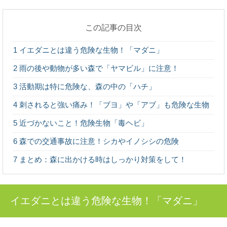
この記事の目次
水辺が近い奇跡の森！「奥入瀬渓流」の楽し
み方
1
イエダニとは違う危険な生物！「マダニ」
青森県にある、新緑や紅葉の絶景で知られる森旅スポッ
ト「奥入瀬渓流」。メディアにもよく登場するので、一...
2
雨の後や動物が多い森で「ヤマビル」に注意！
3
活動期は特に危険な、森の中の「ハチ」
人気の観光地「軽井沢」の森をモリップ目線
で観光してみる
4
刺されると強い痛み！「ブヨ」や「アブ」も危険な生物
首都圏に近い避暑地や別荘地として、あまりにも有名
な、長野県軽井沢町。 この大人気の観光地の楽し...
5
近づかないこと！危険生物「毒ヘビ」
6
森での交通事故に注意！シカやイノシシの危険
木の産地ってどこ？都道府県別に見てみよう
7
まとめ：森に出かける時はしっかり対策をして！
野菜や果物の産地、漁獲高の高い港など、農業や漁業の
「産地」って何となくイメージがありますよね。 ...
イエダニとは違う危険な生物！「マダニ」
魚梁瀬杉の巨木たちに会う：高知県馬路村
「千本山」の旅