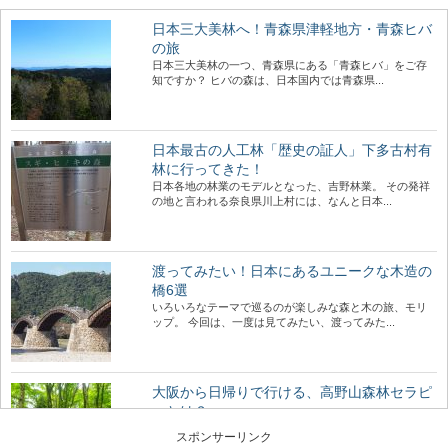
日本三大美林へ！青森県津軽地方・青森ヒバ
の旅
日本三大美林の一つ、青森県にある「青森ヒバ」をご存
知ですか？ ヒバの森は、日本国内では青森県...
日本最古の人工林「歴史の証人」下多古村有
林に行ってきた！
日本各地の林業のモデルとなった、吉野林業。 その発祥
の地と言われる奈良県川上村には、なんと日本...
渡ってみたい！日本にあるユニークな木造の
橋6選
いろいろなテーマで巡るのが楽しみな森と木の旅、モリ
ップ。 今回は、一度は見てみたい、渡ってみた...
大阪から日帰りで行ける、高野山森林セラピ
ーとは？
近年、全国に増えている森林セラピー®基地。 森林をフ
スポンサーリンク
ィールドにして、日常から離れてリフレッシュ...