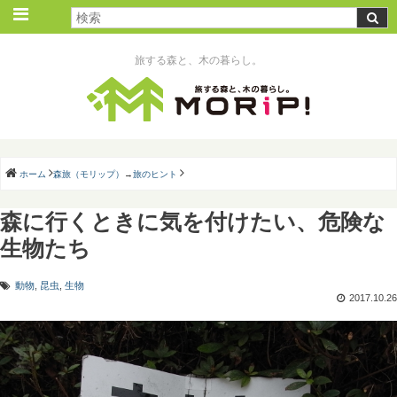
旅する森と、木の暮らし。
ホーム
森旅（モリップ）
→
旅のヒント
森に行くときに気を付けたい、危険な
生物たち
動物
,
昆虫
,
生物
2017.10.26