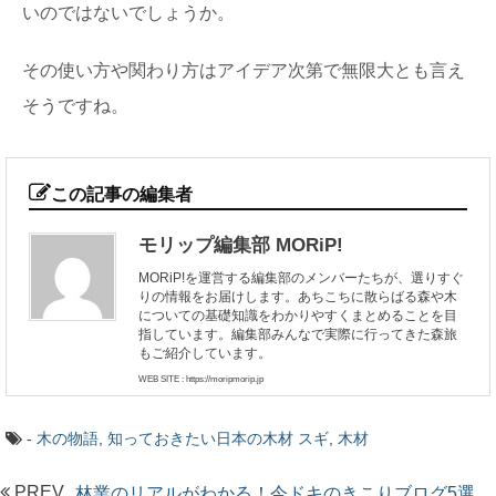
いのではないでしょうか。
その使い方や関わり方はアイデア次第で無限大とも言え
そうですね。
この記事の編集者
モリップ編集部 MORiP!
MORiP!を運営する編集部のメンバーたちが、選りすぐ
りの情報をお届けします。あちこちに散らばる森や木
についての基礎知識をわかりやすくまとめることを目
指しています。編集部みんなで実際に行ってきた森旅
もご紹介しています。
WEB SITE : https://moripmorip.jp
-
木の物語
,
知っておきたい日本の木材
スギ
,
木材
PREV
林業のリアルがわかる！今ドキのきこりブログ5選