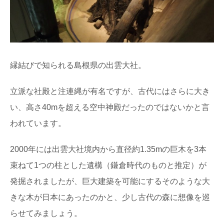
縁結びで知られる島根県の出雲大社。
立派な社殿と注連縄が有名ですが、古代にはさらに大き
い、高さ40mを超える空中神殿だったのではないかと言
われています。
2000年には出雲大社境内から直径約1.35mの巨木を3本
束ねて1つの柱とした遺構（鎌倉時代のものと推定）が
発掘されましたが、巨大建築を可能にするそのような大
きな木が日本にあったのかと、少し古代の森に想像を巡
らせてみましょう。