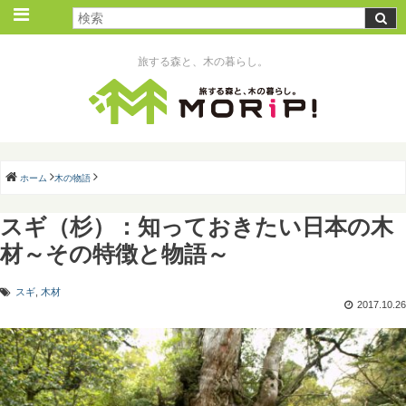
旅する森と、木の暮らし。
ホーム
木の物語
スギ（杉）：知っておきたい日本の木
材～その特徴と物語～
スギ
,
木材
2017.10.26