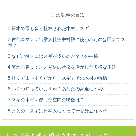
この記事の目次
最近話題の「森林認証」って何？その種類や
目的とは
1
日本で最も多く植林された木材、スギ
東京オリンピックやエシカル消費のシーンで話題になっ
ている「森林認証」というキーワード。 聞いた...
2
古代ロマン：出雲大社空中神殿に使われたのは巨大なス
ギ？
マツ（松）：知っておきたい日本の木材～そ
3
なぜご神木にはスギが多いのか？その神秘
の特徴と物語～
日本人なら知っておきたい日本の木材をご紹介するシリ
4
箸から家まで、スギ材の特徴を活かした多様な用途
ーズ。 今回は、日本の風景を形づくる代表的な...
5
軽くてまっすぐだから「スギ」その木材の特徴
6
いくつ知っていますか？あなたの身近に○○杉
木目の種類：柾目・板目・木口を、バウムク
ーヘンで学ぼう
7
スギの木材を使った空間の特徴は？
木目の種類、「柾目」「板目」「木口」って聞いたこと
がありますか？ 丸太をどのように製材したらど...
8
まとめ：スギは日本人にとって一番身近な木材
木材に表裏があるって知ってた？～木表と木
裏のはなし～
日本で最も多く植林された木材、スギ