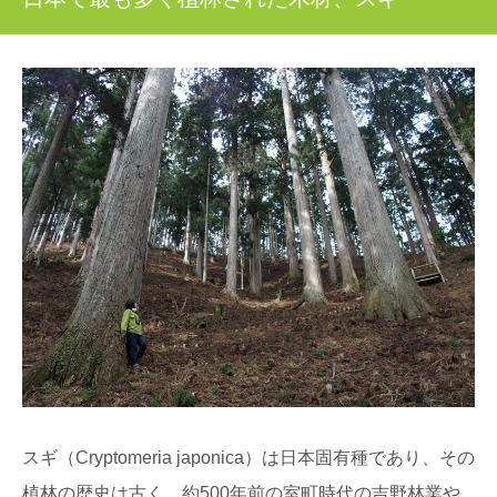
突然ですが、木材にはオモテとウラがあるって知ってま
すか？ 普段生活していても気が付かない、建築...
「あさひねこ」の木曽五木って何？その特徴
とは
日本のブランド木材には、○○杉といった1つの樹種だけで
なく、その土地を代表するいくつかの樹種がセット...
クリ（栗）：知っておきたい日本の木材～そ
の特徴と物語～
日本人なら知っておきたい日本の木材をご紹介するシリ
ーズ。 今回は、甘～くてほくほくの実がおいしい「...
北山杉、北山丸太を使った空間・施工事例10
選
木材を使った施工事例をご紹介するシリーズ。 今回は、
京都の銘木「北山杉」「北山丸太」を使った施...
スギ（Cryptomeria japonica）は日本固有種であり、その
植林の歴史は古く、約500年前の室町時代の吉野林業や