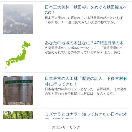
日本三大美林「秋田杉」をめぐる秋田観光へ
GO！
日本三大美林にも選ばれている秋田県の銘木といえば
「秋田杉」！ 一度は見てみたい天然の杉ですが、...
あなたの地域の木はなに？47都道府県の木
各都道府県のシンボルの一つとして、「都道府県の木」
が定められているのを知っていますか？ また、あな...
日本最古の人工林「歴史の証人」下多古村有
林に行ってきた！
日本各地の林業のモデルとなった、吉野林業。 その発祥
の地と言われる奈良県川上村には、なんと日本...
ミズナラとコナラ：知っておきたい日本の木
材～特徴と物語～
日本人なら知っておきたい日本の木材をご紹介するシリ
スポンサーリンク
ーズ。 今回は、広葉樹の中でも身近に利用され...