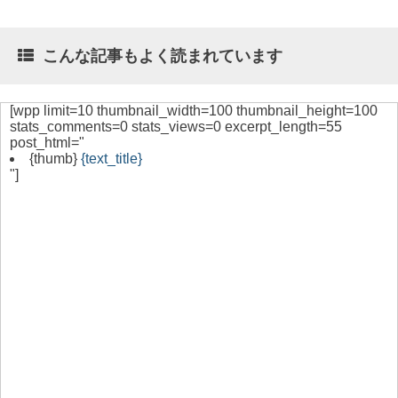
こんな記事もよく読まれています
[wpp limit=10 thumbnail_width=100 thumbnail_height=100
stats_comments=0 stats_views=0 excerpt_length=55
post_html="
{thumb}
{text_title}
"]