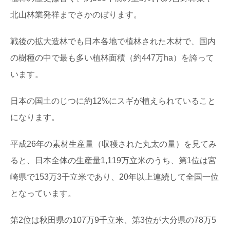
魚梁瀬杉の巨木たちに会う：高知県馬路村
北山林業発祥までさかのぼります。
「千本山」の旅
秋田杉、吉野杉と並んで”日本三大杉美林”とされる、高知
県の「魚梁瀬杉（やなせすぎ）」。 天然魚...
戦後の拡大造林でも日本各地で植林された木材で、国内
の樹種の中で最も多い植林面積（約447万ha）を誇って
高野山の林業を代表する「高野六木」とは
います。
日本のブランド木材には、○○杉といった1つの樹種だけで
なく、地域を代表するいくつかの樹種がセットで地...
日本の国土のじつに約12%にスギが植えられていること
になります。
無垢材と新建材の違いは？フローリングで比
較してみました
平成26年の素材生産量（収穫された丸太の量）を見てみ
私たちが毎日生活する床の上。日本の場合は、家の中で
は靴を脱いで生活することが多いので、素足で直接床に...
ると、日本全体の生産量1,119万立米のうち、第1位は宮
崎県で153万3千立米であり、20年以上連続して全国一位
針葉樹と広葉樹の違いって何？森から木材ま
となっています。
で比べてみました
木材の種類には「針葉樹」と「広葉樹」があるのはご存
知ですか？ 針葉樹と広葉樹は、いったい何が違...
第2位は秋田県の107万9千立米、第3位が大分県の78万5