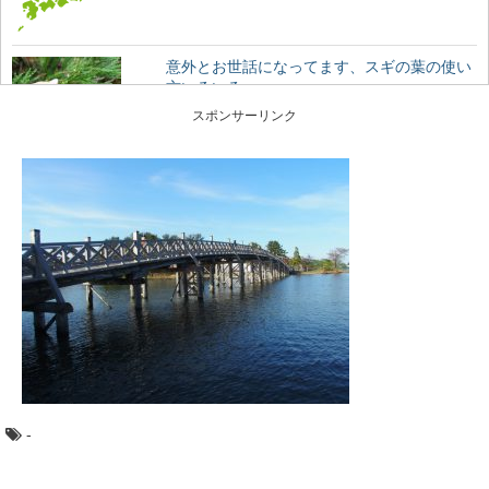
意外とお世話になってます、スギの葉の使い
方いろいろ
日本でもっとも多く植林されていて、木材として、とて
スポンサーリンク
も身近な木、スギ。 じつは木材だけでなく、そ...
週末は三浦半島で、小網代の森ハイキングと
マグロの旅
都心から近く、多くの人がマグロを食べに訪れる観光
地、神奈川県の三浦半島。 ここには、貴重な自然...
高野山の林業を代表する「高野六木」とは
日本のブランド木材には、○○杉といった1つの樹種だけで
なく、地域を代表するいくつかの樹種がセットで地...
-
魚梁瀬杉の巨木たちに会う：高知県馬路村
「千本山」の旅