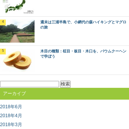
「あさひねこ」の木曽五木って何？その特徴
とは
日本のブランド木材には、○○杉といった1つの樹種だけで
なく、その土地を代表するいくつかの樹種がセット...
週末は三浦半島で、小網代の森ハイキングとマグロ
の旅
石見銀山と地松を巡る旅in島根県大田市
2007年に「石見銀山遺跡とその文化的景観」としてユネ
スコ世界文化遺産に登録された、島根県大田市にあ...
木目の種類：柾目・板目・木口を、バウムクーヘン
で学ぼう
ケヤキ（欅）：知っておきたい日本の木材～
その特徴と物語～
検
日本人なら知っておきたい日本の木材をご紹介するシリ
ーズ。 今回は、日本の広葉樹の代表格とも言える「...
索:
アーカイブ
2018年6月
日本三大美林「秋田杉」をめぐる秋田観光へ
GO！
2018年4月
日本三大美林にも選ばれている秋田県の銘木といえば
「秋田杉」！ 一度は見てみたい天然の杉ですが、...
2018年3月