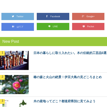
秋田杉、吉野杉と並んで”日本三大杉美林”とされる、高知
県の「魚梁瀬杉（やなせすぎ）」。 天然魚...
Twitter
Facebook
Google+
ミズナラとコナラ：知っておきたい日本の木
LINE
Pocket
はてブ
材～特徴と物語～
日本人なら知っておきたい日本の木材をご紹介するシリ
ーズ。 今回は、広葉樹の中でも身近に利用され...
New Post
木の曲げわっぱお弁当箱を使うメリットと注
日本の暮らしに取り入れたい。木の伝統的工芸品6選
意点
近年のお弁当ブームにも乗って、人気が出てきている木
の「曲げわっぱ」のお弁当箱。 なんとなくかっ...
椿の森と火山の絶景！伊豆大島の見どころまとめ
マニアもビギナーも楽しめる！？「林業機械
展」に行ってきた
年に１回開催されている、林業界にとっては恒例のイベ
ント「林業機械展」。 とてもマニアックな響き...
木の産地ってどこ？都道府県別に見てみよう