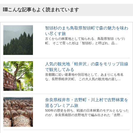
こんな記事もよく読まれています
智頭杉のまち鳥取県智頭町で森の魅力を味わ
い尽くす旅
古くからの林業地として知られる、鳥取県智頭（ちづ）
町。 そこで育った杉は「智頭杉」と呼ばれ、品...
人気の観光地「軽井沢」の森をモリップ目線
で観光してみる
首都圏に近い避暑地や別荘地として、あまりにも有名
な、長野県軽井沢町。 この大人気の観光地の楽し...
奈良県桜井市・吉野町・川上村で吉野林業を
巡るプレミアム旅
500年の歴史を持ち、戦後の日本林業のモデルともなった
のが、奈良県南部の吉野地方で編み出された「吉野...