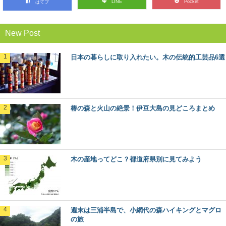
LINE
Pocket
はてブ
日本最古の人工林「歴史の証人」下多古村有
林に行ってきた！
New Post
日本各地の林業のモデルとなった、吉野林業。 その発祥
の地と言われる奈良県川上村には、なんと日本...
日本の暮らしに取り入れたい。木の伝統的工芸品6選
ケヤキ（欅）：知っておきたい日本の木材～
その特徴と物語～
日本人なら知っておきたい日本の木材をご紹介するシリ
椿の森と火山の絶景！伊豆大島の見どころまとめ
ーズ。 今回は、日本の広葉樹の代表格とも言える「...
最近話題の「森林認証」って何？その種類や
目的とは
木の産地ってどこ？都道府県別に見てみよう
東京オリンピックやエシカル消費のシーンで話題になっ
ている「森林認証」というキーワード。 聞いた...
林業や田舎暮らしが知りたくなったら観る映
週末は三浦半島で、小網代の森ハイキングとマグロ
画5選
の旅
林業ってどんな仕事？田舎暮らしってどうなんだろう？