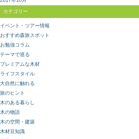
2017年10月
とめ
東京から高速船に乗れば2時間足らずで行ける離島、伊豆
カテゴリー
大島。 火山に温泉、美味しい海の幸など、椿...
イベント・ツアー情報
おすすめ森旅スポット
お勉強コラム
テーマで巡る
プレミアムな木材
ライフスタイル
大自然に触れる
旅のヒント
木のある暮らし
木の物語
木の空間・建築
木材豆知識