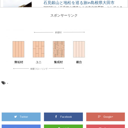
石見銀山と地松を巡る旅in島根県大田市
2007年に「石見銀山遺跡とその文化的景観」としてユネ
スコ世界文化遺産に登録された、島根県大田市にあ...
スポンサーリンク
意外とお世話になってます、スギの葉の使い
方いろいろ
日本でもっとも多く植林されていて、木材として、とて
も身近な木、スギ。 じつは木材だけでなく、そ...
マツ（松）：知っておきたい日本の木材～そ
の特徴と物語～
日本人なら知っておきたい日本の木材をご紹介するシリ
-
ーズ。 今回は、日本の風景を形づくる代表的な...
大阪から日帰りで行ける、高野山森林セラピ
ーとは？
近年、全国に増えている森林セラピー®基地。 森林をフ
Twitter
Facebook
Google+
ィールドにして、日常から離れてリフレッシュ...