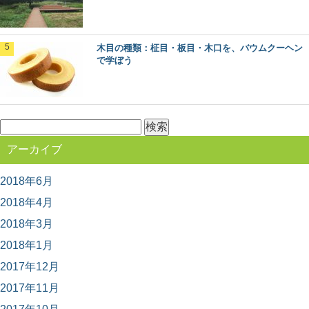
そう思って本や雑誌を読むのもいいですが、映像でその...
木目の種類：柾目・板目・木口を、バウムクーヘン
日本三大美林「秋田杉」をめぐる秋田観光へ
で学ぼう
GO！
日本三大美林にも選ばれている秋田県の銘木といえば
「秋田杉」！ 一度は見てみたい天然の杉ですが、...
検
索:
木の産地ってどこ？都道府県別に見てみよう
アーカイブ
野菜や果物の産地、漁獲高の高い港など、農業や漁業の
「産地」って何となくイメージがありますよね。 ...
2018年6月
2018年4月
ヒノキ（桧）：知っておきたい日本の木材～
2018年3月
その特徴と物語～
2018年1月
日本人なら知っておきたい日本の木材をご紹介するシリ
ーズ。 今回は、日本建築には欠かせない針葉樹...
2017年12月
2017年11月
椿の森と火山の絶景！伊豆大島の見どころま