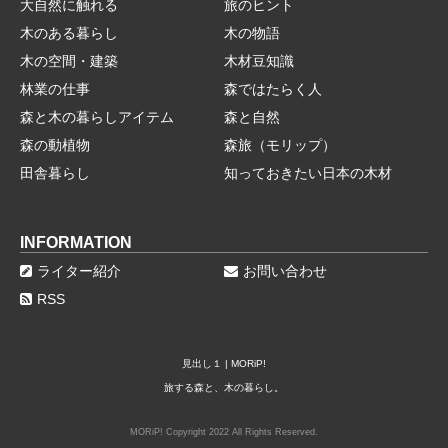
大自然に触れる
旅のヒント
木のある暮らし
木の物語
木の空間・建築
木材豆知識
林業の仕事
森ではたらく人
森と木の暮らしアイテム
森と自然
森の動植物
森旅（モリップ）
田舎暮らし
知っておきたい日本の木材
INFORMATION
ライター紹介
お問い合わせ
RSS
見出し１ | MORiP!
旅する森と、木の暮らし。
MORiP! Copyright 2022 All Rights Reserved.