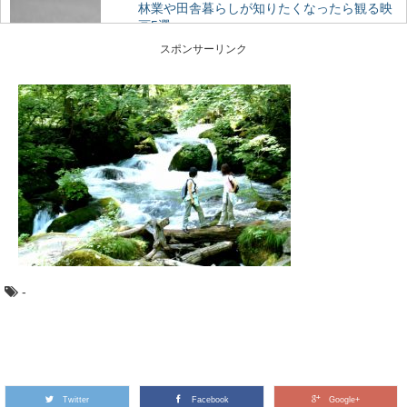
林業や田舎暮らしが知りたくなったら観る映
画5選
林業ってどんな仕事？田舎暮らしってどうなんだろう？
スポンサーリンク
そう思って本や雑誌を読むのもいいですが、映像でその...
奈良県桜井市・吉野町・川上村で吉野林業を
巡るプレミアム旅
500年の歴史を持ち、戦後の日本林業のモデルともなった
のが、奈良県南部の吉野地方で編み出された「吉野...
高野山の林業を代表する「高野六木」とは
日本のブランド木材には、○○杉といった1つの樹種だけで
なく、地域を代表するいくつかの樹種がセットで地...
-
ミズナラとコナラ：知っておきたい日本の木
材～特徴と物語～
日本人なら知っておきたい日本の木材をご紹介するシリ
ーズ。 今回は、広葉樹の中でも身近に利用され...
Twitter
Facebook
Google+