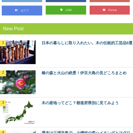
LINE
Pocket
はてブ
マツ（松）：知っておきたい日本の木材～そ
の特徴と物語～
日本人なら知っておきたい日本の木材をご紹介するシリ
New Post
ーズ。 今回は、日本の風景を形づくる代表的な...
日本の暮らしに取り入れたい。木の伝統的工芸品6選
木の曲げわっぱお弁当箱を使うメリットと注
意点
近年のお弁当ブームにも乗って、人気が出てきている木
の「曲げわっぱ」のお弁当箱。 なんとなくかっ...
椿の森と火山の絶景！伊豆大島の見どころまとめ
大阪から日帰りで行ける、高野山森林セラピ
ーとは？
近年、全国に増えている森林セラピー®基地。 森林をフ
ィールドにして、日常から離れてリフレッシュ...
木の産地ってどこ？都道府県別に見てみよう
あなたの地域の木はなに？47都道府県の木
各都道府県のシンボルの一つとして、「都道府県の木」
が定められているのを知っていますか？ また、あな...
週末は三浦半島で、小網代の森ハイキングとマグロ