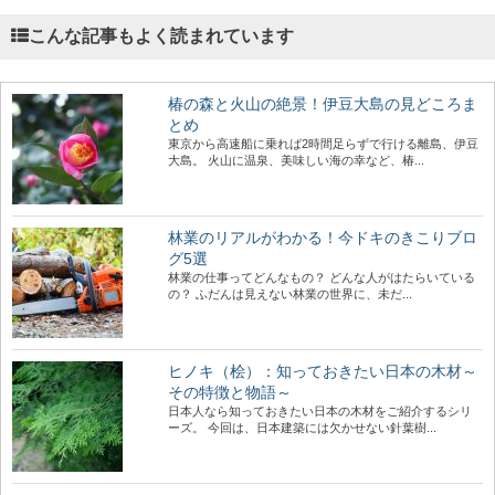
こんな記事もよく読まれています
椿の森と火山の絶景！伊豆大島の見どころま
とめ
東京から高速船に乗れば2時間足らずで行ける離島、伊豆
大島。 火山に温泉、美味しい海の幸など、椿...
林業のリアルがわかる！今ドキのきこりブロ
グ5選
林業の仕事ってどんなもの？ どんな人がはたらいている
の？ ふだんは見えない林業の世界に、未だ...
ヒノキ（桧）：知っておきたい日本の木材～
その特徴と物語～
日本人なら知っておきたい日本の木材をご紹介するシリ
ーズ。 今回は、日本建築には欠かせない針葉樹...