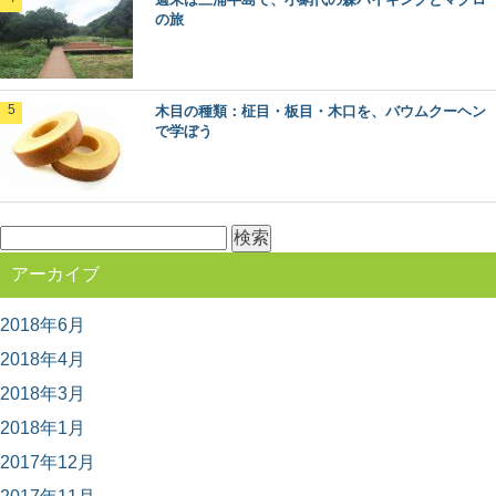
の旅
日本の暮らしに取り入れたい。木の伝統的工
芸品6選
木目の種類：柾目・板目・木口を、バウムクーヘン
で学ぼう
長い歴史と匠の技、そして美しさを持つ日本の伝統的工
芸品の数々。 日本各地で伝統的工芸品に指定さ...
木の産地ってどこ？都道府県別に見てみよう
検
野菜や果物の産地、漁獲高の高い港など、農業や漁業の
索:
「産地」って何となくイメージがありますよね。 ...
アーカイブ
2018年6月
魚梁瀬杉の巨木たちに会う：高知県馬路村
2018年4月
「千本山」の旅
2018年3月
秋田杉、吉野杉と並んで”日本三大杉美林”とされる、高知
県の「魚梁瀬杉（やなせすぎ）」。 天然魚...
2018年1月
2017年12月
木目の種類：柾目・板目・木口を、バウムク