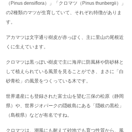
日本三大美林「秋田杉」をめぐる秋田観光へ
（Pinus densiflora）」「クロマツ（Pinus thunbergii）」
GO！
日本三大美林にも選ばれている秋田県の銘木といえば
の2種類のマツが生育していて、それぞれ特徴がありま
「秋田杉」！ 一度は見てみたい天然の杉ですが、...
す。
無垢材と新建材の違いは？フローリングで比
アカマツは文字通り樹皮が赤っぽく、主に里山の尾根近
較してみました
くに生えています。
私たちが毎日生活する床の上。日本の場合は、家の中で
は靴を脱いで生活することが多いので、素足で直接床に...
クロマツは黒っぽい樹皮で主に海岸に防風林や防砂林と
して植えられている風景を見ることができ、まさに「白
北山杉、北山丸太を使った空間・施工事例10
選
砂青松」の風景をつくっている木です。
木材を使った施工事例をご紹介するシリーズ。 今回は、
京都の銘木「北山杉」「北山丸太」を使った施...
世界遺産にも登録された富士山を望む三保の松原（静岡
県）や、世界ジオパークの隠岐島にある「隠岐の黒松」
智頭杉のまち鳥取県智頭町で森の魅力を味わ
い尽くす旅
（島根県）などが有名ですね。
古くからの林業地として知られる、鳥取県智頭（ちづ）
町。 そこで育った杉は「智頭杉」と呼ばれ、品...
クロマツは、潮風にも耐えて砂地でも育つ性質から、風