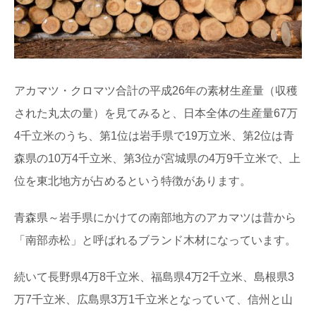
アカマツ・クロマツ合計の平成26年の素材生産量（収穫
された丸太の量）を見てみると、日本全体の生産量67万
4千立米のうち、第1位は岩手県で19万立米、第2位は青
森県の10万4千立米、第3位が宮城県の4万9千立米で、上
位を東北地方が占めるという特徴があります。
青森県～岩手県にかけての南部地方のアカマツは昔から
「南部赤松」と呼ばれるブランド木材になっています。
続いて長野県4万8千立米、福島県4万2千立米、島根県3
万7千立米、広島県3万1千立米となっていて、信州と山