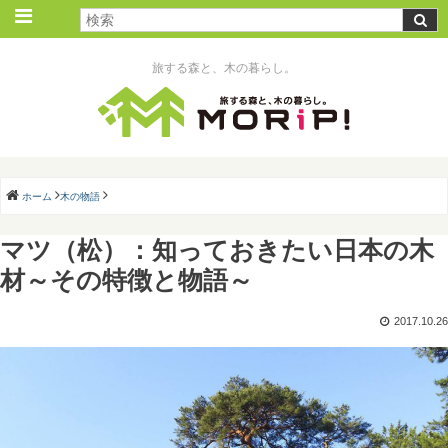
旅する森と、木の暮らし。
ホーム
木の物語
マツ（松）：知っておきたい日本の木
材～その特徴と物語～
2017.10.26