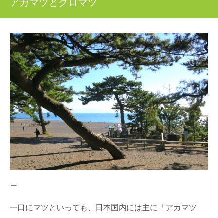
アカマツとクロマツ
日本人なら知っておきたい日本の木材をご紹介するシリ
ーズ。 今回は、日本で唯一の落葉する針葉樹「...
クリ（栗）：知っておきたい日本の木材～そ
の特徴と物語～
日本人なら知っておきたい日本の木材をご紹介するシリ
ーズ。 今回は、甘～くてほくほくの実がおいしい「...
針葉樹と広葉樹の違いって何？森から木材ま
で比べてみました
木材の種類には「針葉樹」と「広葉樹」があるのはご存
知ですか？ 針葉樹と広葉樹は、いったい何が違...
石見銀山と地松を巡る旅in島根県大田市
2007年に「石見銀山遺跡とその文化的景観」としてユネ
スコ世界文化遺産に登録された、島根県大田市にあ...
＿
一口にマツといっても、日本国内には主に「アカマツ