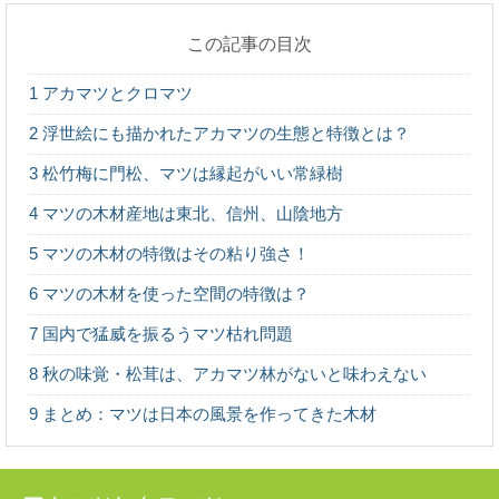
この記事の目次
銘木「吉野杉」の木材としての特徴とは？
日本三大人工美林の中でも最も古く500年の歴史を持つと
1
アカマツとクロマツ
される「吉野杉」。 建築のプロもエンドユ...
2
浮世絵にも描かれたアカマツの生態と特徴とは？
3
松竹梅に門松、マツは縁起がいい常緑樹
ヒノキ（桧）：知っておきたい日本の木材～
その特徴と物語～
4
マツの木材産地は東北、信州、山陰地方
日本人なら知っておきたい日本の木材をご紹介するシリ
ーズ。 今回は、日本建築には欠かせない針葉樹...
5
マツの木材の特徴はその粘り強さ！
6
マツの木材を使った空間の特徴は？
ヒバ：知っておきたい日本の木材～その特徴
7
国内で猛威を振るうマツ枯れ問題
と物語～
日本人なら知っておきたい日本の木材をご紹介するシリ
8
秋の味覚・松茸は、アカマツ林がないと味わえない
ーズ。 今回は、日本の木材の中でも特に耐久性...
9
まとめ：マツは日本の風景を作ってきた木材
カラマツ：知っておきたい日本の木材～その
特徴と物語～