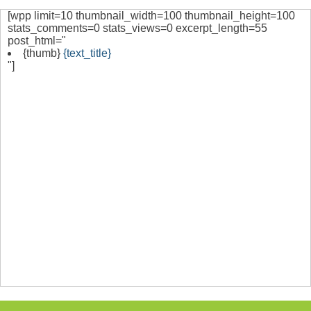
[wpp limit=10 thumbnail_width=100 thumbnail_height=100
stats_comments=0 stats_views=0 excerpt_length=55
post_html="
{thumb}
{text_title}
"]