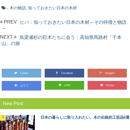
-
木の物語
,
知っておきたい日本の木材
PREV
ヒバ：知っておきたい日本の木材～その特徴と物語
～
NEXT
魚梁瀬杉の巨木たちに会う：高知県馬路村「千本
山」の旅
Twitter
Facebook
Google+
LINE
Pocket
はてブ
New Post
日本の暮らしに取り入れたい。木の伝統的工芸品6選