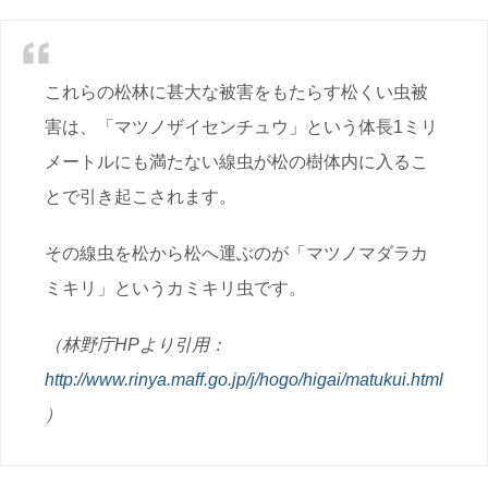
これらの松林に甚大な被害をもたらす松くい虫被
害は、「マツノザイセンチュウ」という体長1ミリ
メートルにも満たない線虫が松の樹体内に入るこ
とで引き起こされます。
その線虫を松から松へ運ぶのが「マツノマダラカ
ミキリ」というカミキリ虫です。
（林野庁HPより引用：
http://www.rinya.maff.go.jp/j/hogo/higai/matukui.html
）