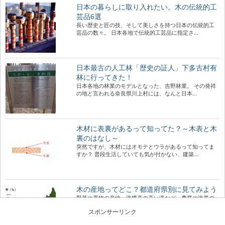
日本の暮らしに取り入れたい。木の伝統的工
芸品6選
長い歴史と匠の技、そして美しさを持つ日本の伝統的工
芸品の数々。 日本各地で伝統的工芸品に指定さ...
日本最古の人工林「歴史の証人」下多古村有
林に行ってきた！
日本各地の林業のモデルとなった、吉野林業。 その発祥
の地と言われる奈良県川上村には、なんと日本...
木材に表裏があるって知ってた？～木表と木
裏のはなし～
突然ですが、木材にはオモテとウラがあるって知ってま
すか？ 普段生活していても気が付かない、建築...
木の産地ってどこ？都道府県別に見てみよう
野菜や果物の産地、漁獲高の高い港など、農業や漁業の
「産地」って何となくイメージがありますよね。 ...
スポンサーリンク