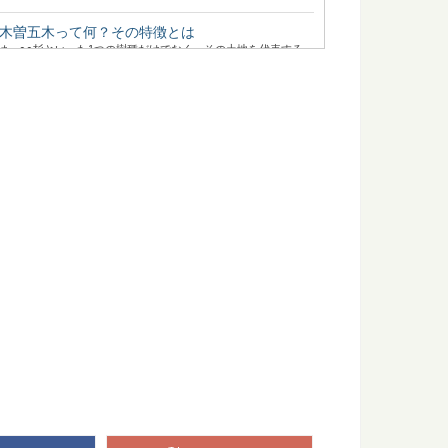
木曽五木って何？その特徴とは
は、○○杉といった1つの樹種だけでなく、その土地を代表する
..
表する「高野六木」とは
は、○○杉といった1つの樹種だけでなく、地域を代表するいく
..
「歴史の証人」下多古村有林に行ってきた！
ルとなった、吉野林業。 その発祥の地と言われる奈良県川上村
：知っておきたい日本の木材～特徴と物語～
たい日本の木材をご紹介するシリーズ。 今回は、広葉樹の中で