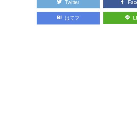
Twitter
Fac
はてブ
L
銘木「吉野杉」の
日本三大人工美林の中
プロもエンドユ...
林業のリアルがわ
林業の仕事ってどんな
世界に、未だ...
ヒノキ（桧）：知
日本人なら知っておき
欠かせない針葉樹...
大阪から日帰りで