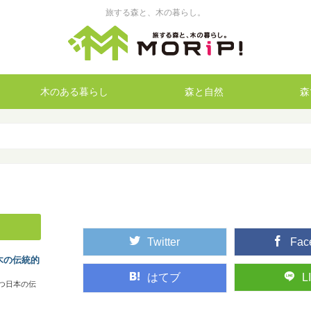
旅する森と、木の暮らし。
木のある暮らし
森と自然
森
Twitter
Fac
木の伝統的
はてブ
L
つ日本の伝