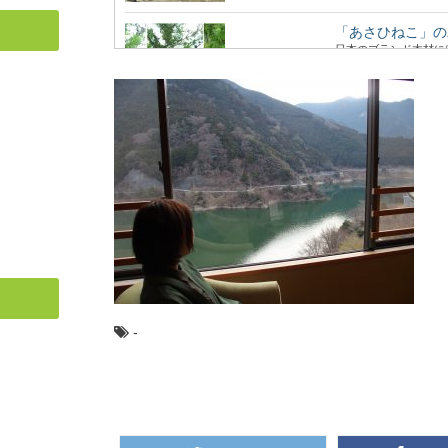
「あさひねこ」の
日本のブランド木材に
いくつかの樹種がセット.
高野山の林業を代
日本のブランド木材に
つかの樹種がセットで地.
日本最古の人工林
日本各地の林業のモデ
には、なんと日本...
-
ミズナラとコナラ
日本人なら知っておき
も身近に利用され...