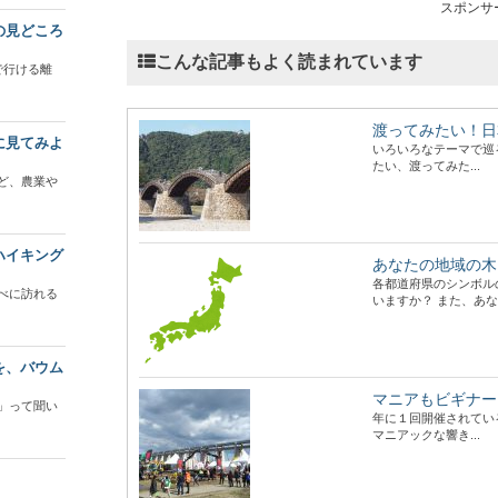
スポンサ
の見どころ
こんな記事もよく読まれています
で行ける離
渡ってみたい！日
に見てみよ
いろいろなテーマで巡
たい、渡ってみた...
ど、農業や
ハイキング
あなたの地域の木
各都道府県のシンボル
べに訪れる
いますか？ また、あな.
を、バウム
マニアもビギナー
」って聞い
年に１回開催されてい
マニアックな響き...