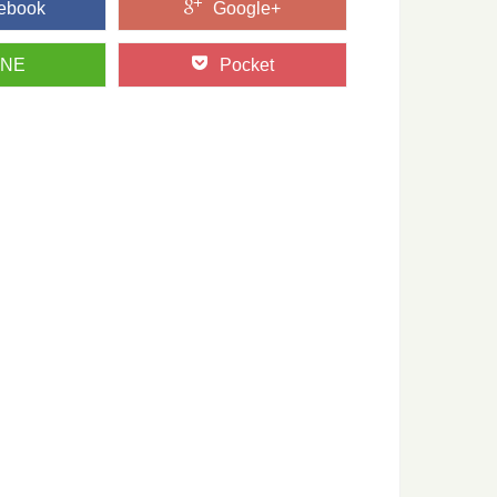
ebook
Google+
INE
Pocket
木材としての特徴とは？
でも最も古く500年の歴史を持つとされる「吉野杉」。 建築の
かる！今ドキのきこりブログ5選
もの？ どんな人がはたらいているの？ ふだんは見えない林業の
っておきたい日本の木材～その特徴と物語～
たい日本の木材をご紹介するシリーズ。 今回は、日本建築には
行ける、高野山森林セラピーとは？