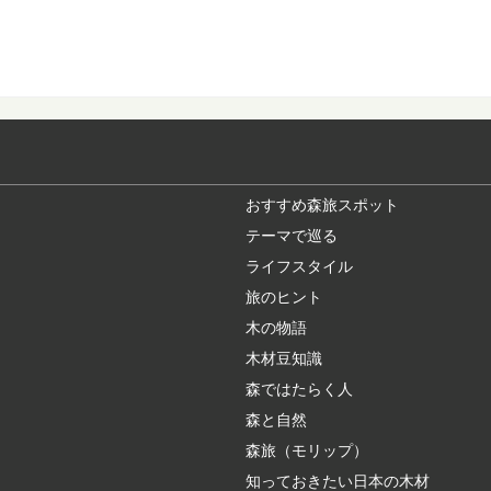
近年、全国に増えてい
れてリフレッシュ...
木目の種類：柾目
木目の種類、「柾目」
うに製材したらど...
おすすめ森旅スポット
テーマで巡る
日本の暮らしに取
ライフスタイル
長い歴史と匠の技、そ
的工芸品に指定さ...
旅のヒント
木の物語
木材豆知識
木材に表裏がある
森ではたらく人
突然ですが、木材には
が付かない、建築...
森と自然
森旅（モリップ）
知っておきたい日本の木材