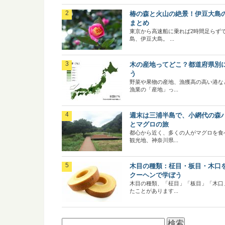
椿の森と火山の絶景！伊豆大島
まとめ
東京から高速船に乗れば2時間足らず
島、伊豆大島。 ...
木の産地ってどこ？都道府県別
う
野菜や果物の産地、漁獲高の高い港な
漁業の「産地」っ...
週末は三浦半島で、小網代の森
とマグロの旅
都心から近く、多くの人がマグロを食
観光地、神奈川県...
木目の種類：柾目・板目・木口
クーヘンで学ぼう
木目の種類、「柾目」「板目」「木口
たことがあります...
検