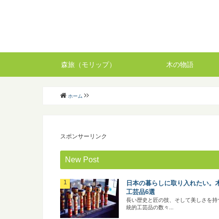
森旅（モリップ）
木の物語
ホーム
スポンサーリンク
New Post
日本の暮らしに取り入れたい。
工芸品6選
長い歴史と匠の技、そして美しさを持
統的工芸品の数々...