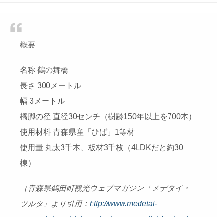
概要
名称 鶴の舞橋
長さ 300メートル
幅 3メートル
橋脚の径 直径30センチ（樹齢150年以上を700本）
使用材料 青森県産「ひば」1等材
使用量 丸太3千本、板材3千枚（4LDKだと約30
棟）
（青森県鶴田町観光ウェブマガジン「メデタイ・
ツルタ」より引用：
http://www.medetai-