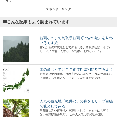
す。
スポンサーリンク
こんな記事もよく読まれています
智頭杉のまち鳥取県智頭町で森の魅力を味わ
い尽くす旅
古くからの林業地として知られる、鳥取県智頭（ちづ）
町。 そこで育った杉は「智頭杉」と呼ばれ、品...
木の産地ってどこ？都道府県別に見てみよう
野菜や果物の産地、漁獲高の高い港など、農業や漁業の
「産地」って何となくイメージがありますよね。 ...
人気の観光地「軽井沢」の森をモリップ目線
で観光してみる
首都圏に近い避暑地や別荘地として、あまりにも有名
な、長野県軽井沢町。 この大人気の観光地の楽し...