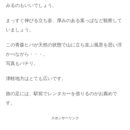
みるのもいいでしょう。
日本最古の人工林「歴史の証人」下多古村有
林に行ってきた！
まっすぐ伸びる立ち姿、厚みのある葉っぱなど観察して
日本各地の林業のモデルとなった、吉野林業。 その発祥
の地と言われる奈良県川上村には、なんと日本...
いましょう。
この青森ヒバが天然の状態で山に立ち並ぶ風景を思い浮
かべながら・・・。
写真もパチリ。
津軽地方はとても広いです。
旅の足には、駅前でレンタカーを借りるのがお薦めで
す。
スポンサーリンク