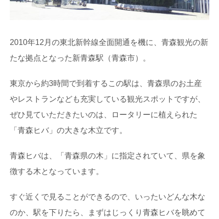
森に行くときに気を付けたい、危険な生物た
ち
ハイキングや散策に、森に出かけるのは気持ちがいいも
の。 最近では森林ボランティアなどで、森の中...
2010年12月の東北新幹線全面開通を機に、青森観光の新
たな拠点となった新青森駅（青森市）。
最近話題の「森林認証」って何？その種類や
目的とは
東京オリンピックやエシカル消費のシーンで話題になっ
東京から約3時間で到着するこの駅は、青森県のお土産
ている「森林認証」というキーワード。 聞いた...
やレストランなども充実している観光スポットですが、
ぜひ見ていただきたいのは、ロータリーに植えられた
日本三大美林「秋田杉」をめぐる秋田観光へ
「青森ヒバ」の大きな木立です。
GO！
日本三大美林にも選ばれている秋田県の銘木といえば
「秋田杉」！ 一度は見てみたい天然の杉ですが、...
青森ヒバは、「青森県の木」に指定されていて、県を象
徴する木となっています。
奈良県桜井市・吉野町・川上村で吉野林業を
巡るプレミアム旅
すぐ近くで見ることができるので、いったいどんな木な
500年の歴史を持ち、戦後の日本林業のモデルともなった
のが、奈良県南部の吉野地方で編み出された「吉野...
のか、駅を下りたら、まずはじっくり青森ヒバを眺めて