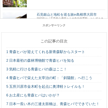
石見銀山と地松を巡る旅in島根県大田市
2007年に「石見銀山遺跡とその文化的景観」としてユネ
スコ世界文化遺産に登録された、島根県大田市にあ...
スポンサーリンク
この記事の目次
週末は三浦半島で、小網代の森ハイキングと
マグロの旅
1
青森ヒバが迎えてくれる新青森駅からスタート
都心から近く、多くの人がマグロを食べに訪れる観光
地、神奈川県の三浦半島。 ここには、貴重な自然...
2
日本最初の森林博物館で青森ヒバを知る
3
気軽に行ける青森ヒバの森はここ！
針葉樹と広葉樹の違いって何？森から木材ま
で比べてみました
4
青森ヒバで栄えた太宰治の町：「斜陽館」へ行こう
木材の種類には「針葉樹」と「広葉樹」があるのはご存
知ですか？ 針葉樹と広葉樹は、いったい何が違...
5
五所川原市金木町を起点に奥津軽トレイルも！
6
お土産にも青森ヒバはいかが？
椿の森と火山の絶景！伊豆大島の見どころま
7
日本一長い木の三連太鼓橋は、青森ヒバでできていた！
とめ