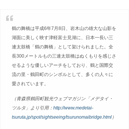
鶴の舞橋は平成6年7月8日、岩木山の雄大な山影を
湖面に美しく映す津軽富士見湖に、日本一長い三
連太鼓橋「鶴の舞橋」として架けられました。全
長300メートルもの三連太鼓橋はぬくもりを感じさ
せるような優しいアーチをしており、鶴と国際交
流の里・鶴田町のシンボルとして、多くの人々に
愛されています。
（青森県鶴田町観光ウェブマガジン「メデタイ・
ツルタ」より引用：
http://www.medetai-
tsuruta.jp/spot/sightseeing/tsurunomaibridge.html
）