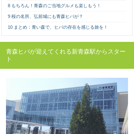
東京から高速船に乗れば2時間足らずで行ける離島、伊豆
8
もちろん！青森のご当地グルメも楽しもう！
大島。 火山に温泉、美味しい海の幸など、椿...
9
桜の名所、弘前城にも青森ヒバが？
10
まとめ：青い森で、ヒバの存在を感じる旅を！
荘厳な森へモリップ！高野山金剛峯寺奥の院
の旅
高野山真言宗総本山である金剛峯寺（和歌山県伊都郡高
野町）。 あまりに有名なこの聖地に、奥の院（...
青森ヒバが迎えてくれる新青森駅からスター
ト
森林浴発祥の地！長野県・赤沢自然休養林で
したい6つのこと
森林浴発祥の地”であり木曽桧の美林が広がる、長野県の
人気スポット「赤沢自然休養林」。 木曽路の...
魚梁瀬杉の巨木たちに会う：高知県馬路村
「千本山」の旅
秋田杉、吉野杉と並んで”日本三大杉美林”とされる、高知
県の「魚梁瀬杉（やなせすぎ）」。 天然魚...