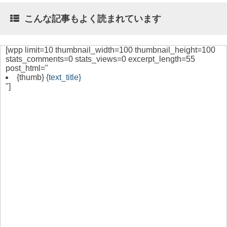
こんな記事もよく読まれています
[wpp limit=10 thumbnail_width=100 thumbnail_height=100
stats_comments=0 stats_views=0 excerpt_length=55
post_html="
{thumb}
{text_title}
"]