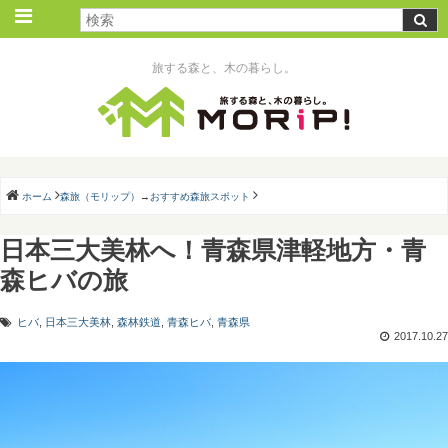
旅する森と、木の暮らし。
ホーム
森旅（モリップ）
→
おすすめ森旅スポット
日本三大美林へ！青森県津軽地方・青
森ヒバの旅
ヒバ
,
日本三大美林
,
森林鉄道
,
青森ヒバ
,
青森県
2017.10.27