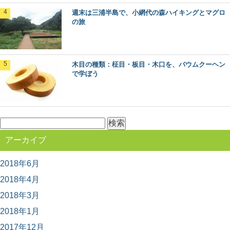
野町）。 あまりに有名なこの聖地に、奥の院（...
週末は三浦半島で、小網代の森ハイキングとマグロ
の旅
意外とお世話になってます、スギの葉の使い
方いろいろ
日本でもっとも多く植林されていて、木材として、とて
木目の種類：柾目・板目・木口を、バウムクーヘン
も身近な木、スギ。 じつは木材だけでなく、そ...
で学ぼう
ヒノキ（桧）：知っておきたい日本の木材～
その特徴と物語～
検
日本人なら知っておきたい日本の木材をご紹介するシリ
ーズ。 今回は、日本建築には欠かせない針葉樹...
索:
アーカイブ
2018年6月
針葉樹と広葉樹の違いって何？森から木材ま
で比べてみました
2018年4月
木材の種類には「針葉樹」と「広葉樹」があるのはご存
知ですか？ 針葉樹と広葉樹は、いったい何が違...
2018年3月
2018年1月
2017年12月
マニアもビギナーも楽しめる！？「林業機械