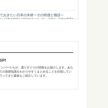
ておきたい日本の木材～その特徴と物語～
たい日本の木材をご紹介するシリーズ。 今回は、日本の風景を
木材としての特徴とは？
でも最も古く500年の歴史を持つとされる「吉野杉」。 建築の
P!
のメンバーたちが、選りすぐりの情報をお届けします。あち
ての基礎知識をわかりやすくまとめることを目指してい
違いは？フローリングで比較してみました
行ってきた森旅もご紹介しています。
床の上。日本の場合は、家の中では靴を脱いで生活することが
に...
：知っておきたい日本の木材～特徴と物語～
たい日本の木材をご紹介するシリーズ。 今回は、広葉樹の中で