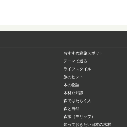
木の産地ってどこ
野菜や果物の産地、漁
ジがありますよね。 ...
森に行くときに気
ハイキングや散策に、
アなどで、森の中...
おすすめ森旅スポット
テーマで巡る
ライフスタイル
あなたの地域の木
旅のヒント
各都道府県のシンボル
いますか？ また、あな.
木の物語
木材豆知識
森ではたらく人
荘厳な森へモリッ
森と自然
高野山真言宗総本山で
聖地に、奥の院（...
森旅（モリップ）
知っておきたい日本の木材