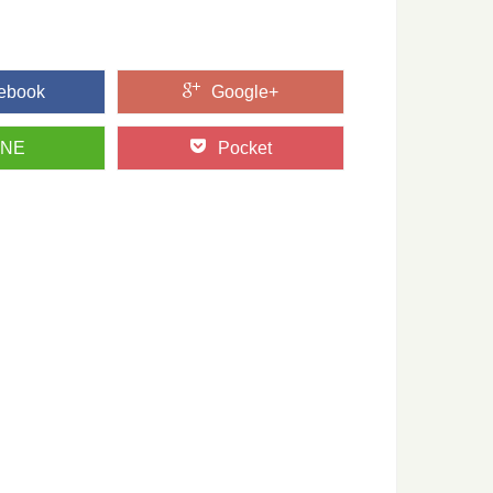
ebook
Google+
たい日本の木材～その特徴と物語～
たい日本の木材をご紹介するシリーズ。 今回は、日本の木材の
INE
Pocket
井沢」の森をモリップ目線で観光してみる
別荘地として、あまりにも有名な、長野県軽井沢町。 この大人
、小網代の森ハイキングとマグロの旅
人がマグロを食べに訪れる観光地、神奈川県の三浦半島。 ここ