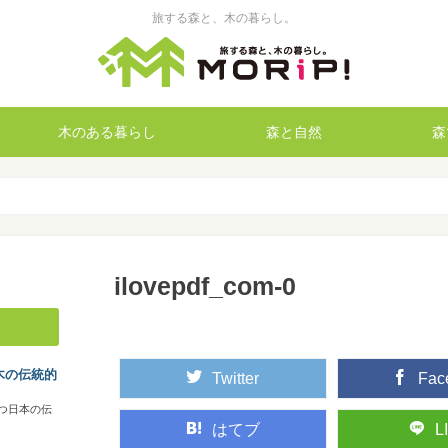
旅する森と、木の暮らし。
木のある暮らし
森と自然
森
ilovepdf_com-0
木の伝統的
Twitter
Fac
つ日本の伝
はてブ
L