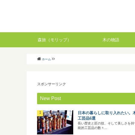
森旅（モリップ）
木の物語
ホーム
スポンサーリンク
New Post
日本の暮らしに取り入れたい。
工芸品6選
長い歴史と匠の技、そして美しさを持
統的工芸品の数々...