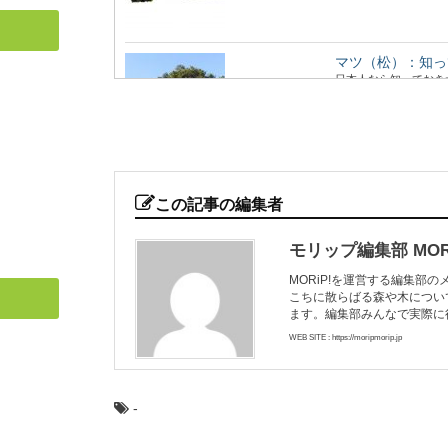
マツ（松）：知っ
日本人なら知っておき
形づくる代表的な...
銘木「吉野杉」の
日本三大人工美林の中
この記事の編集者
プロもエンドユ...
モリップ編集部 MORi
MORiP!を運営する編集部
こちに散らばる森や木につい
無垢材と新建材の
ます。編集部みんなで実際に
私たちが毎日生活する
多いので、素足で直接床
WEB SITE : https://moripmorip.jp
-
ミズナラとコナラ
日本人なら知っておき