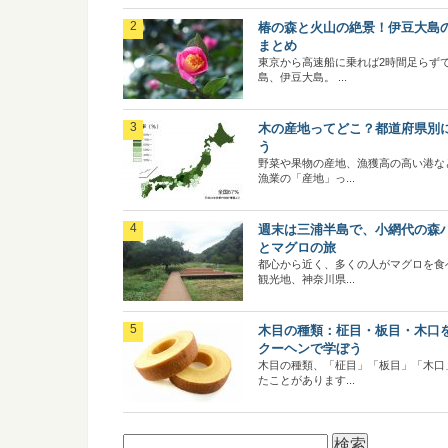
椿の森と火山の絶景！伊豆大島
まとめ
東京から高速船に乗れば2時間足らず
島、伊豆大島。 ...
木の産地ってどこ？都道府県別
う
野菜や果物の産地、漁獲高の高い港な
漁業の「産地」っ...
週末は三浦半島で、小網代の森
とマグロの旅
都心から近く、多くの人がマグロを食
観光地、神奈川県...
木目の種類：柾目・板目・木口
クーヘンで学ぼう
木目の種類、「柾目」「板目」「木口
たことがあります...
検