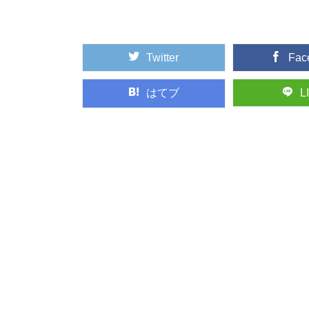
も身近に利用され...
Twitter
Fac
ヒバ：知っておき
日本人なら知っておき
中でも特に耐久性...
はてブ
L
人気の観光地「軽
首都圏に近い避暑地や
気の観光地の楽し...
週末は三浦半島で
都心から近く、多くの
には、貴重な自然...