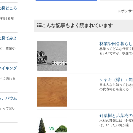
の見どころ
スポンサ
で行ける離
こんな記事もよく読まれています
に見てみよ
林業や田舎暮らし
ど、農業や
林業ってどんな仕事？
もいいですが、映像でそ
ハイキング
べに訪れる
ケヤキ（欅）：知
日本人なら知っておき
の代表格とも言える「..
を、バウム
」って聞い
針葉樹と広葉樹の
木材の種類には「針葉
は、いったい何が違...