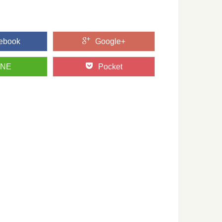
ebook
Google+
が知りたくなったら観る映画5選
田舎暮らしってどうなんだろう？そう思って本や雑誌を読むの
の...
INE
Pocket
って知ってた？～木表と木裏のはなし～
オモテとウラがあるって知ってますか？ 普段生活していても気
景！伊豆大島の見どころまとめ
ば2時間足らずで行ける離島、伊豆大島。 火山に温泉、美味し