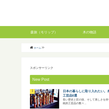
森旅（モリップ）
木の物語
ホーム
スポンサーリンク
New Post
日本の暮らしに取り入れたい。
工芸品6選
長い歴史と匠の技、そして美しさを持
統的工芸品の数々...