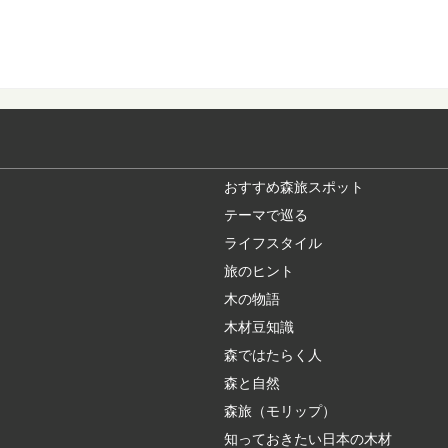
日本の暮らしに取
長い歴史と匠の技、そ
的工芸品に指定さ...
森林浴発祥の地！
森林浴発祥の地”であ
林」。 木曽路の...
おすすめ森旅スポット
テーマで巡る
ライフスタイル
荘厳な森へモリッ
旅のヒント
高野山真言宗総本山で
聖地に、奥の院（...
木の物語
木材豆知識
森ではたらく人
高野山の林業を代
森と自然
日本のブランド木材に
つかの樹種がセットで地.
森旅（モリップ）
知っておきたい日本の木材