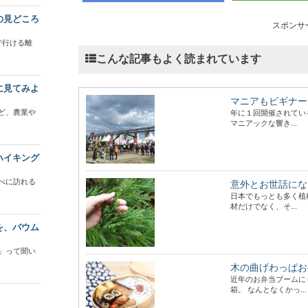
の見どころ
スポンサ
で行ける離
こんな記事もよく読まれています
に見てみよ
マニアもビギナー
ど、農業や
年に１回開催されてい
マニアックな響き...
ハイキング
べに訪れる
意外とお世話にな
日本でもっとも多く植
材だけでなく、そ...
を、バウム
」って聞い
木の曲げわっぱお
近年のお弁当ブームに
箱。 なんとなくかっ...