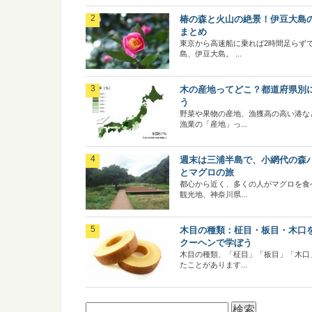
椿の森と火山の絶景！伊豆大島
まとめ
東京から高速船に乗れば2時間足らず
島、伊豆大島。 ...
木の産地ってどこ？都道府県別
う
野菜や果物の産地、漁獲高の高い港な
漁業の「産地」っ...
週末は三浦半島で、小網代の森
とマグロの旅
都心から近く、多くの人がマグロを食
観光地、神奈川県...
木目の種類：柾目・板目・木口
クーヘンで学ぼう
木目の種類、「柾目」「板目」「木口
たことがあります...
検