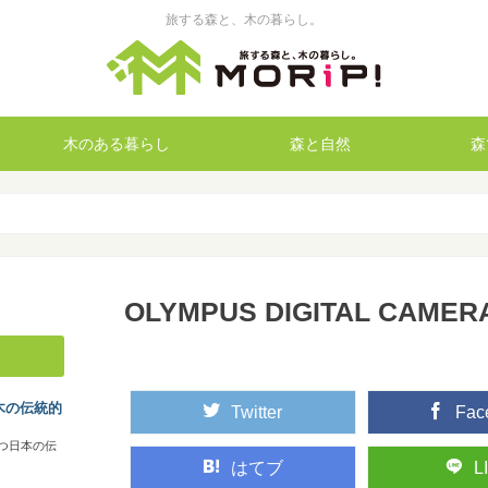
旅する森と、木の暮らし。
木のある暮らし
森と自然
森
OLYMPUS DIGITAL CAMER
木の伝統的
Twitter
Fac
つ日本の伝
はてブ
L