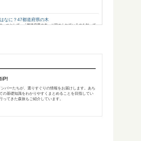
はなに？47都道府県の木
の一つとして、「都道府県の木」が定められているのを知って
..
森！「奥入瀬渓流」の楽しみ方
紅葉の絶景で知られる森旅スポット「奥入瀬渓流」。メディア
一...
P!
のメンバーたちが、選りすぐりの情報をお届けします。あち
ての基礎知識をわかりやすくまとめることを目指してい
巡る旅in島根県大田市
行ってきた森旅もご紹介しています。
山遺跡とその文化的景観」としてユネスコ世界文化遺産に登録され
.
本にあるユニークな木造の橋6選
るのが楽しみな森と木の旅、モリップ。 今回は、一度は見てみ