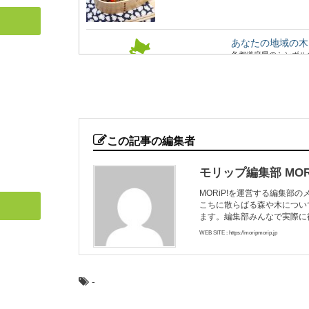
あなたの地域の木
各都道府県のシンボル
いますか？ また、あな.
水辺が近い奇跡の
青森県にある、新緑や
この記事の編集者
にもよく登場するので、
モリップ編集部 MORi
MORiP!を運営する編集部
こちに散らばる森や木につい
石見銀山と地松を
ます。編集部みんなで実際に
2007年に「石見銀
た、島根県大田市にあ..
WEB SITE : https://moripmorip.jp
-
渡ってみたい！日
いろいろなテーマで巡