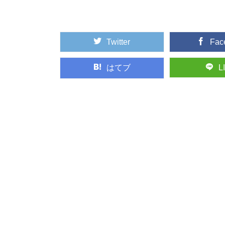
たい、渡ってみた...
Twitter
Fac
林業や田舎暮らし
林業ってどんな仕事？
もいいですが、映像でそ
はてブ
L
木材に表裏がある
突然ですが、木材には
が付かない、建築...
椿の森と火山の絶
東京から高速船に乗れ
い海の幸など、椿...