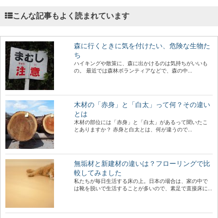
こんな記事もよく読まれています
森に行くときに気を付けたい、危険な生物た
ち
ハイキングや散策に、森に出かけるのは気持ちがいいも
の。 最近では森林ボランティアなどで、森の中...
木材の「赤身」と「白太」って何？その違い
とは
木材の部位には「赤身」と「白太」があるって聞いたこ
とありますか？ 赤身と白太とは、何が違うので...
無垢材と新建材の違いは？フローリングで比
較してみました
私たちが毎日生活する床の上。日本の場合は、家の中で
は靴を脱いで生活することが多いので、素足で直接床に...