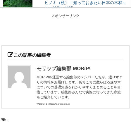
ヒノキ（桧）：知っておきたい日本の木材～
その特徴と物語～
日本人なら知っておきたい日本の木材をご紹介するシリ
スポンサーリンク
ーズ。 今回は、日本建築には欠かせない針葉樹...
林業や田舎暮らしが知りたくなったら観る映
画5選
林業ってどんな仕事？田舎暮らしってどうなんだろう？
そう思って本や雑誌を読むのもいいですが、映像でその...
この記事の編集者
モリップ編集部 MORiP!
荘厳な森へモリップ！高野山金剛峯寺奥の院
MORiP!を運営する編集部のメンバーたちが、選りすぐ
の旅
りの情報をお届けします。あちこちに散らばる森や木
高野山真言宗総本山である金剛峯寺（和歌山県伊都郡高
についての基礎知識をわかりやすくまとめることを目
野町）。 あまりに有名なこの聖地に、奥の院（...
指しています。編集部みんなで実際に行ってきた森旅
もご紹介しています。
WEB SITE : https://moripmorip.jp
智頭杉のまち鳥取県智頭町で森の魅力を味わ
い尽くす旅
-
古くからの林業地として知られる、鳥取県智頭（ちづ）
町。 そこで育った杉は「智頭杉」と呼ばれ、品...