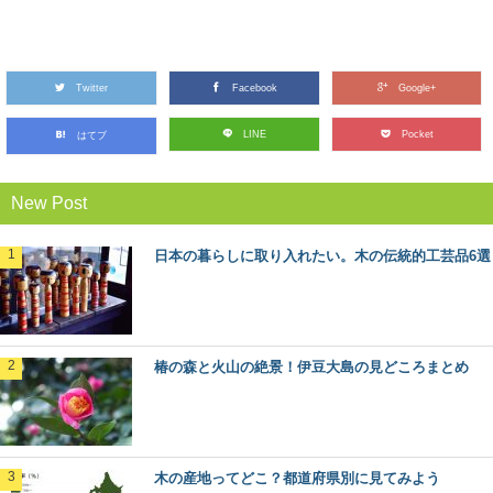
ヒバ：知っておきたい日本の木材～その特徴
と物語～
Twitter
日本人なら知っておきたい日本の木材をご紹介するシリ
Facebook
Google+
ーズ。 今回は、日本の木材の中でも特に耐久性...
LINE
Pocket
はてブ
日本の暮らしに取り入れたい。木の伝統的工
New Post
芸品6選
長い歴史と匠の技、そして美しさを持つ日本の伝統的工
芸品の数々。 日本各地で伝統的工芸品に指定さ...
日本の暮らしに取り入れたい。木の伝統的工芸品6選
椿の森と火山の絶景！伊豆大島の見どころま
とめ
東京から高速船に乗れば2時間足らずで行ける離島、伊豆
椿の森と火山の絶景！伊豆大島の見どころまとめ
大島。 火山に温泉、美味しい海の幸など、椿...
渡ってみたい！日本にあるユニークな木造の
橋6選
木の産地ってどこ？都道府県別に見てみよう
いろいろなテーマで巡るのが楽しみな森と木の旅、モリ