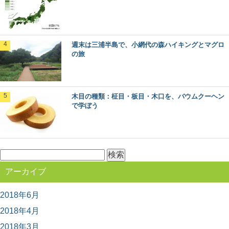
ップ。 今回は、一度は見てみたい、渡ってみた...
木材に表裏があるって知ってた？～木表と木
週末は三浦半島で、小網代の森ハイキングとマグロ
裏のはなし～
の旅
突然ですが、木材にはオモテとウラがあるって知ってま
すか？ 普段生活していても気が付かない、建築...
木目の種類：柾目・板目・木口を、バウムクーヘン
最近話題の「森林認証」って何？その種類や
で学ぼう
目的とは
東京オリンピックやエシカル消費のシーンで話題になっ
ている「森林認証」というキーワード。 聞いた...
検
索:
日本最古の人工林「歴史の証人」下多古村有
アーカイブ
林に行ってきた！
日本各地の林業のモデルとなった、吉野林業。 その発祥
の地と言われる奈良県川上村には、なんと日本...
2018年6月
2018年4月
2018年3月
高野山の林業を代表する「高野六木」とは