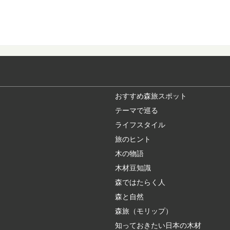
木材の部位には「赤身
は、何が違うので...
森に行くときに気
ハイキングや散策に、
アなどで、森の中...
おすすめ森旅スポット
テーマで巡る
ミズナラとコナラ
ライフスタイル
日本人なら知っておき
も身近に利用され...
旅のヒント
木の物語
木材豆知識
日本の暮らしに取
森ではたらく人
長い歴史と匠の技、そ
的工芸品に指定さ...
森と自然
森旅（モリップ）
知っておきたい日本の木材