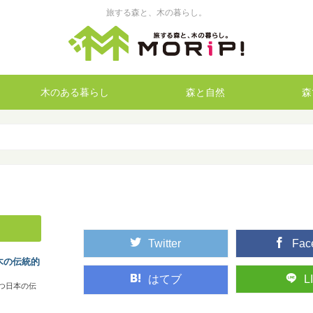
旅する森と、木の暮らし。
木のある暮らし
森と自然
森
Twitter
Fac
木の伝統的
はてブ
L
つ日本の伝