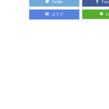
Twitter
Fac
はてブ
L
最近話題の「森林
東京オリンピックやエ
ーワード。 聞いた...
智頭杉のまち鳥取
古くからの林業地とし
杉」と呼ばれ、品...
渡ってみたい！日
いろいろなテーマで巡
たい、渡ってみた...
木材の「赤身」と