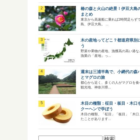
椿の森と火山の絶景！伊豆大島
まとめ
東京から高速船に乗れば2時間足らず
島、伊豆大島。 ...
木の産地ってどこ？都道府県別
う
野菜や果物の産地、漁獲高の高い港な
漁業の「産地」っ...
週末は三浦半島で、小網代の森
とマグロの旅
都心から近く、多くの人がマグロを食
観光地、神奈川県...
木目の種類：柾目・板目・木口
クーヘンで学ぼう
木目の種類、「柾目」「板目」「木口
たことがあります...
検