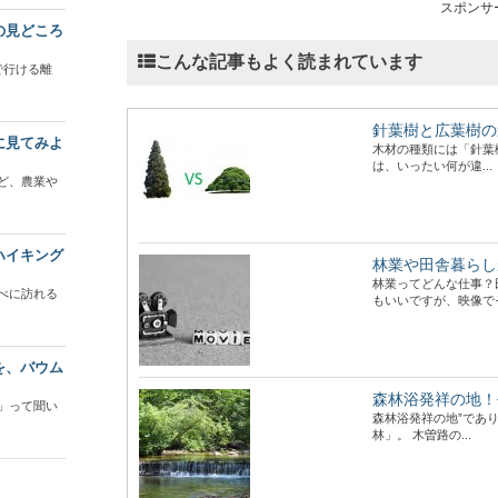
スポンサ
の見どころ
こんな記事もよく読まれています
で行ける離
針葉樹と広葉樹の
に見てみよ
木材の種類には「針葉
は、いったい何が違...
ど、農業や
ハイキング
林業や田舎暮らし
林業ってどんな仕事？
べに訪れる
もいいですが、映像でそ
を、バウム
森林浴発祥の地！
」って聞い
森林浴発祥の地”であ
林」。 木曽路の...