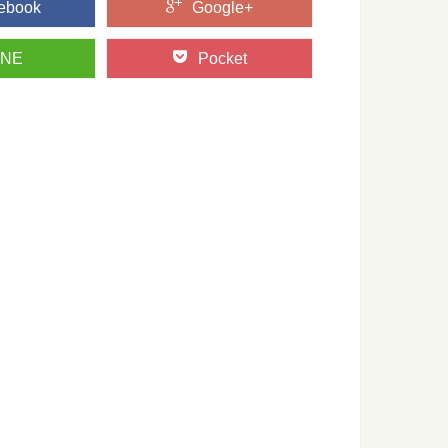
ebook
Google+
INE
Pocket
認証」って何？その種類や目的とは
シカル消費のシーンで話題になっている「森林認証」というキ
県智頭町で森の魅力を味わい尽くす旅
て知られる、鳥取県智頭（ちづ）町。 そこで育った杉は「智頭
本にあるユニークな木造の橋6選
るのが楽しみな森と木の旅、モリップ。 今回は、一度は見てみ
「白太」って何？その違いとは