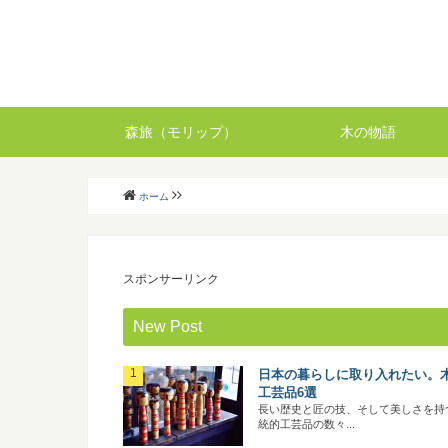
森旅（モリップ）
木の物語
ホーム
スポンサーリンク
New Post
日本の暮らしに取り入れたい。
工芸品6選
長い歴史と匠の技、そして美しさを持
統的工芸品の数々...