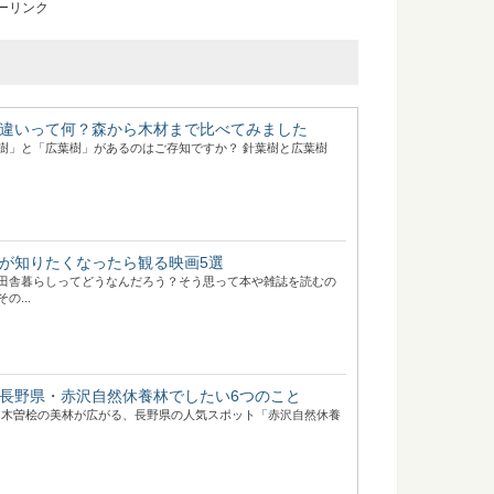
ーリンク
違いって何？森から木材まで比べてみました
樹」と「広葉樹」があるのはご存知ですか？ 針葉樹と広葉樹
が知りたくなったら観る映画5選
田舎暮らしってどうなんだろう？そう思って本や雑誌を読むの
の...
長野県・赤沢自然休養林でしたい6つのこと
り木曽桧の美林が広がる、長野県の人気スポット「赤沢自然休養