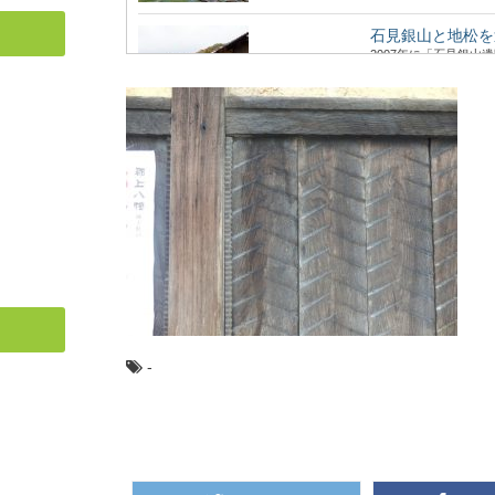
石見銀山と地松を
2007年に「石見銀
た、島根県大田市にあ..
意外とお世話にな
日本でもっとも多く植
材だけでなく、そ...
木の曲げわっぱお
近年のお弁当ブームに
箱。 なんとなくかっ...
-
人気の観光地「軽
首都圏に近い避暑地や
気の観光地の楽し...