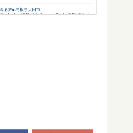
巡る旅in島根県大田市
山遺跡とその文化的景観」としてユネスコ世界文化遺産に登録され
.
ってます、スギの葉の使い方いろいろ
林されていて、木材として、とても身近な木、スギ。 じつは木
弁当箱を使うメリットと注意点
も乗って、人気が出てきている木の「曲げわっぱ」のお弁当
井沢」の森をモリップ目線で観光してみる
別荘地として、あまりにも有名な、長野県軽井沢町。 この大人