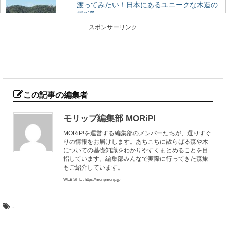
渡ってみたい！日本にあるユニークな木造の
橋6選
いろいろなテーマで巡るのが楽しみな森と木の旅、モリ
スポンサーリンク
ップ。 今回は、一度は見てみたい、渡ってみた...
木の産地ってどこ？都道府県別に見てみよう
野菜や果物の産地、漁獲高の高い港など、農業や漁業の
「産地」って何となくイメージがありますよね。 ...
この記事の編集者
モリップ編集部 MORiP!
週末は三浦半島で、小網代の森ハイキングと
MORiP!を運営する編集部のメンバーたちが、選りすぐ
マグロの旅
りの情報をお届けします。あちこちに散らばる森や木
都心から近く、多くの人がマグロを食べに訪れる観光
についての基礎知識をわかりやすくまとめることを目
地、神奈川県の三浦半島。 ここには、貴重な自然...
指しています。編集部みんなで実際に行ってきた森旅
もご紹介しています。
WEB SITE : https://moripmorip.jp
森に行くときに気を付けたい、危険な生物た
ち
-
ハイキングや散策に、森に出かけるのは気持ちがいいも
の。 最近では森林ボランティアなどで、森の中...