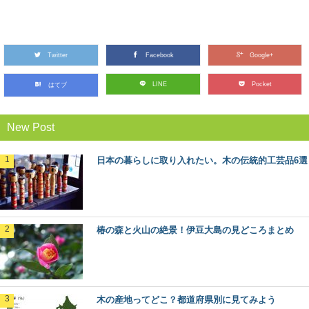
魚梁瀬杉の巨木たちに会う：高知県馬路村
「千本山」の旅
Twitter
秋田杉、吉野杉と並んで”日本三大杉美林”とされる、高知
Facebook
Google+
県の「魚梁瀬杉（やなせすぎ）」。 天然魚...
LINE
Pocket
はてブ
椿の森と火山の絶景！伊豆大島の見どころま
New Post
とめ
東京から高速船に乗れば2時間足らずで行ける離島、伊豆
大島。 火山に温泉、美味しい海の幸など、椿...
日本の暮らしに取り入れたい。木の伝統的工芸品6選
高野山の林業を代表する「高野六木」とは
日本のブランド木材には、○○杉といった1つの樹種だけで
なく、地域を代表するいくつかの樹種がセットで地...
椿の森と火山の絶景！伊豆大島の見どころまとめ
人気の観光地「軽井沢」の森をモリップ目線
で観光してみる
木の産地ってどこ？都道府県別に見てみよう
首都圏に近い避暑地や別荘地として、あまりにも有名