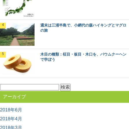
な、長野県軽井沢町。 この大人気の観光地の楽し...
木目の種類：柾目・板目・木口を、バウムク
週末は三浦半島で、小網代の森ハイキングとマグロ
ーヘンで学ぼう
の旅
木目の種類、「柾目」「板目」「木口」って聞いたこと
がありますか？ 丸太をどのように製材したらど...
木目の種類：柾目・板目・木口を、バウムクーヘン
「あさひねこ」の木曽五木って何？その特徴
で学ぼう
とは
日本のブランド木材には、○○杉といった1つの樹種だけで
なく、その土地を代表するいくつかの樹種がセット...
検
索:
無垢材と新建材の違いは？フローリングで比
アーカイブ
較してみました
私たちが毎日生活する床の上。日本の場合は、家の中で
は靴を脱いで生活することが多いので、素足で直接床に...
2018年6月
2018年4月
2018年3月
石見銀山と地松を巡る旅in島根県大田市