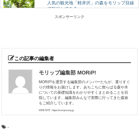
人気の観光地「軽井沢」の森をモリップ目線
で観光してみる
首都圏に近い避暑地や別荘地として、あまりにも有名
スポンサーリンク
な、長野県軽井沢町。 この大人気の観光地の楽し...
大阪から日帰りで行ける、高野山森林セラピ
ーとは？
近年、全国に増えている森林セラピー®基地。 森林をフ
ィールドにして、日常から離れてリフレッシュ...
この記事の編集者
モリップ編集部 MORiP!
木の曲げわっぱお弁当箱を使うメリットと注
MORiP!を運営する編集部のメンバーたちが、選りすぐ
意点
りの情報をお届けします。あちこちに散らばる森や木
近年のお弁当ブームにも乗って、人気が出てきている木
についての基礎知識をわかりやすくまとめることを目
の「曲げわっぱ」のお弁当箱。 なんとなくかっ...
指しています。編集部みんなで実際に行ってきた森旅
もご紹介しています。
WEB SITE : https://moripmorip.jp
椿の森と火山の絶景！伊豆大島の見どころま
とめ
-
東京から高速船に乗れば2時間足らずで行ける離島、伊豆
大島。 火山に温泉、美味しい海の幸など、椿...