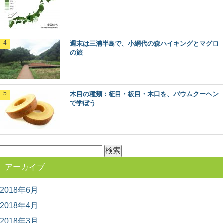
そう思って本や雑誌を読むのもいいですが、映像でその...
日本最古の人工林「歴史の証人」下多古村有
週末は三浦半島で、小網代の森ハイキングとマグロ
林に行ってきた！
の旅
日本各地の林業のモデルとなった、吉野林業。 その発祥
の地と言われる奈良県川上村には、なんと日本...
木目の種類：柾目・板目・木口を、バウムクーヘン
奈良県桜井市・吉野町・川上村で吉野林業を
で学ぼう
巡るプレミアム旅
500年の歴史を持ち、戦後の日本林業のモデルともなった
のが、奈良県南部の吉野地方で編み出された「吉野...
検
索:
ヒバ：知っておきたい日本の木材～その特徴
アーカイブ
と物語～
日本人なら知っておきたい日本の木材をご紹介するシリ
ーズ。 今回は、日本の木材の中でも特に耐久性...
2018年6月
2018年4月
2018年3月
魚梁瀬杉の巨木たちに会う：高知県馬路村