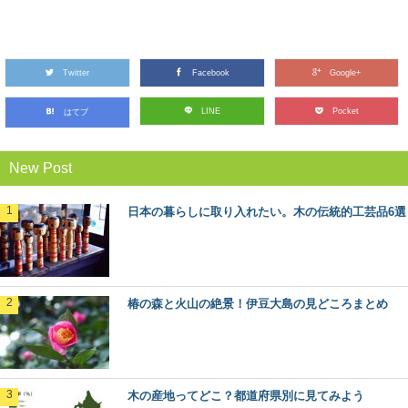
ケヤキ（欅）：知っておきたい日本の木材～
その特徴と物語～
Twitter
日本人なら知っておきたい日本の木材をご紹介するシリ
Facebook
Google+
ーズ。 今回は、日本の広葉樹の代表格とも言える「...
LINE
Pocket
はてブ
無垢材と新建材の違いは？フローリングで比
New Post
較してみました
私たちが毎日生活する床の上。日本の場合は、家の中で
は靴を脱いで生活することが多いので、素足で直接床に...
日本の暮らしに取り入れたい。木の伝統的工芸品6選
高野山の林業を代表する「高野六木」とは
日本のブランド木材には、○○杉といった1つの樹種だけで
なく、地域を代表するいくつかの樹種がセットで地...
椿の森と火山の絶景！伊豆大島の見どころまとめ
林業や田舎暮らしが知りたくなったら観る映
画5選
木の産地ってどこ？都道府県別に見てみよう
林業ってどんな仕事？田舎暮らしってどうなんだろう？