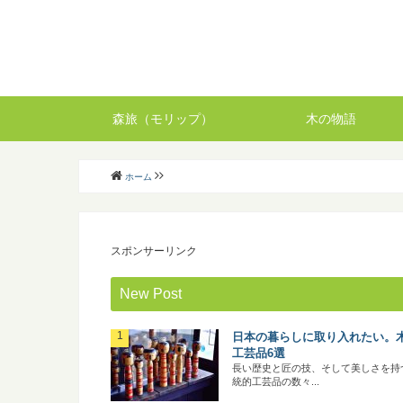
森旅（モリップ）
木の物語
ホーム
スポンサーリンク
New Post
日本の暮らしに取り入れたい。
工芸品6選
長い歴史と匠の技、そして美しさを持
統的工芸品の数々...