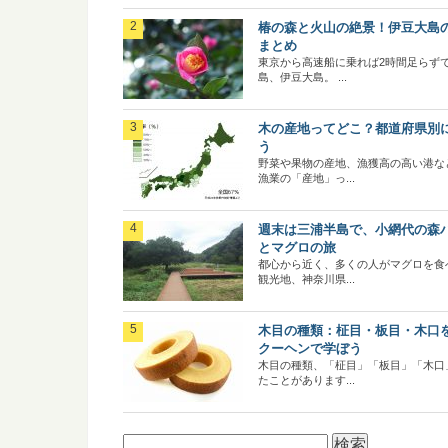
椿の森と火山の絶景！伊豆大島
まとめ
東京から高速船に乗れば2時間足らず
島、伊豆大島。 ...
木の産地ってどこ？都道府県別
う
野菜や果物の産地、漁獲高の高い港な
漁業の「産地」っ...
週末は三浦半島で、小網代の森
とマグロの旅
都心から近く、多くの人がマグロを食
観光地、神奈川県...
木目の種類：柾目・板目・木口
クーヘンで学ぼう
木目の種類、「柾目」「板目」「木口
たことがあります...
検