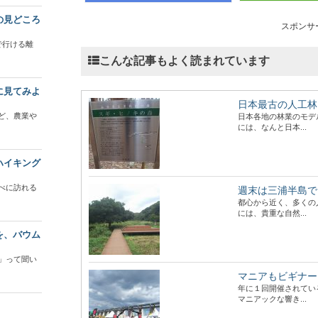
の見どころ
スポンサ
で行ける離
こんな記事もよく読まれています
に見てみよ
日本最古の人工林
ど、農業や
日本各地の林業のモデ
には、なんと日本...
ハイキング
べに訪れる
週末は三浦半島で
都心から近く、多くの
には、貴重な自然...
を、バウム
」って聞い
マニアもビギナー
年に１回開催されてい
マニアックな響き...