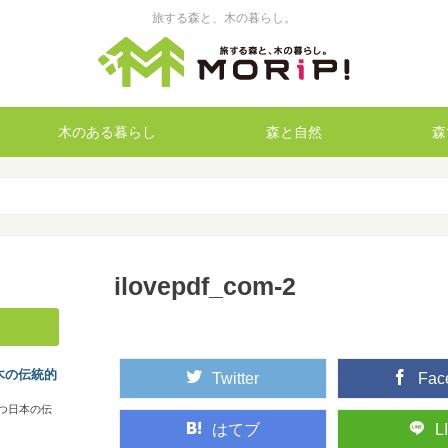
旅する森と、木の暮らし。
木のある暮らし
森と自然
森
ilovepdf_com-2
木の伝統的
Twitter
Fac
つ日本の伝
はてブ
L