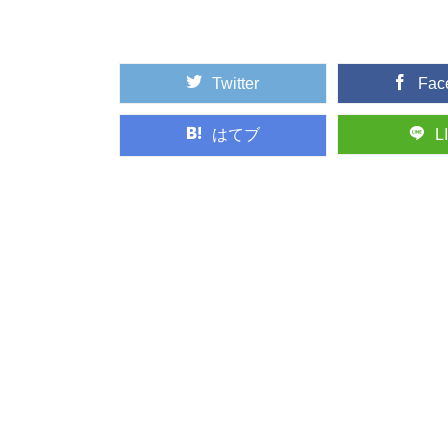
落葉する針葉樹「...
Twitter
Fac
木材に表裏がある
突然ですが、木材には
が付かない、建築...
はてブ
L
人気の観光地「軽
首都圏に近い避暑地や
気の観光地の楽し...
木の産地ってどこ
野菜や果物の産地、漁
ジがありますよね。 ...