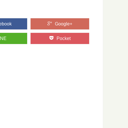
ebook
Google+
って知ってた？～木表と木裏のはなし～
オモテとウラがあるって知ってますか？ 普段生活していても気
INE
Pocket
井沢」の森をモリップ目線で観光してみる
別荘地として、あまりにも有名な、長野県軽井沢町。 この大人
？都道府県別に見てみよう
獲高の高い港など、農業や漁業の「産地」って何となくイメー