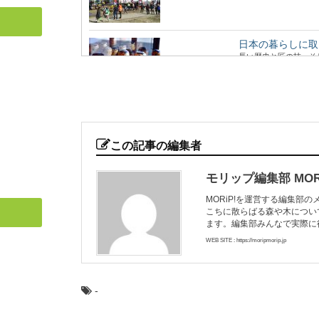
日本の暮らしに取
長い歴史と匠の技、そ
的工芸品に指定さ...
木材の「赤身」と
木材の部位には「赤身
この記事の編集者
は、何が違うので...
モリップ編集部 MORi
MORiP!を運営する編集部
こちに散らばる森や木につい
ヒノキ（桧）：知
ます。編集部みんなで実際に
日本人なら知っておき
欠かせない針葉樹...
WEB SITE : https://moripmorip.jp
-
カラマツ：知って
日本人なら知っておき