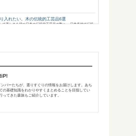
り入れたい。木の伝統的工芸品6選
して美しさを持つ日本の伝統的工芸品の数々。 日本各地で伝統
「白太」って何？その違いとは
」と「白太」があるって聞いたことありますか？ 赤身と白太と
P!
のメンバーたちが、選りすぐりの情報をお届けします。あち
ての基礎知識をわかりやすくまとめることを目指してい
っておきたい日本の木材～その特徴と物語～
行ってきた森旅もご紹介しています。
たい日本の木材をご紹介するシリーズ。 今回は、日本建築には
おきたい日本の木材～その特徴と物語～
たい日本の木材をご紹介するシリーズ。 今回は、日本で唯一の