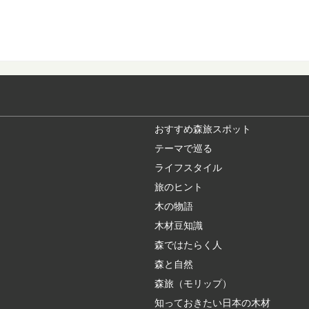
意外とお世話にな
日本でもっとも多く植
材だけでなく、そ...
魚梁瀬杉の巨木た
秋田杉、吉野杉と並ん
ぎ）」。 天然魚...
おすすめ森旅スポット
テーマで巡る
ライフスタイル
ヒバ：知っておき
旅のヒント
日本人なら知っておき
中でも特に耐久性...
木の物語
木材豆知識
森ではたらく人
林業や田舎暮らし
森と自然
林業ってどんな仕事？
もいいですが、映像でそ
森旅（モリップ）
知っておきたい日本の木材