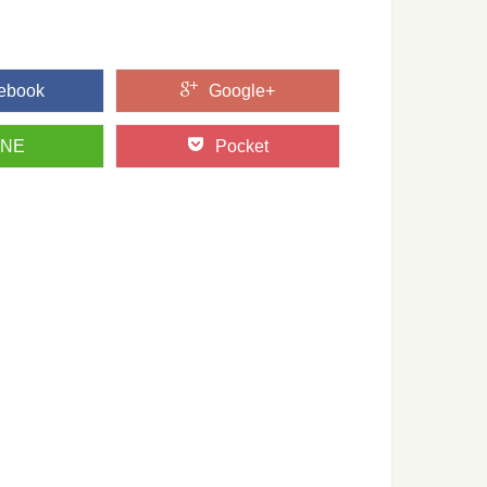
の...
ebook
Google+
も楽しめる！？「林業機械展」に行ってきた
る、林業界にとっては恒例のイベント「林業機械展」。 とても
INE
Pocket
り入れたい。木の伝統的工芸品6選
して美しさを持つ日本の伝統的工芸品の数々。 日本各地で伝統
たい日本の木材～その特徴と物語～
たい日本の木材をご紹介するシリーズ。 今回は、日本の木材の