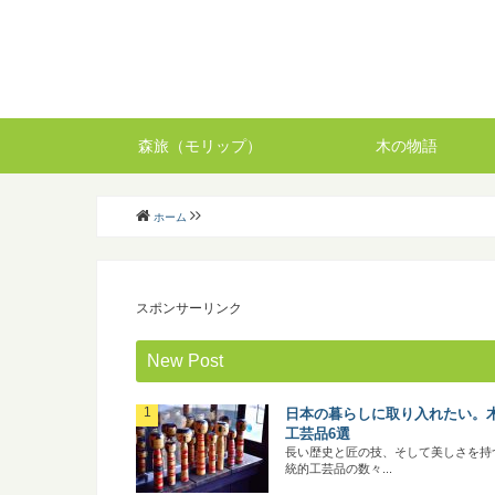
森旅（モリップ）
木の物語
ホーム
スポンサーリンク
New Post
日本の暮らしに取り入れたい。
工芸品6選
長い歴史と匠の技、そして美しさを持
統的工芸品の数々...