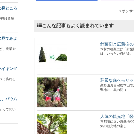
の見どころ
スポンサ
で行ける離
こんな記事もよく読まれています
に見てみよ
針葉樹と広葉樹の
ど、農業や
木材の種類には「針葉
は、いったい何が違...
ハイキング
べに訪れる
荘厳な森へモリッ
高野山真言宗総本山で
聖地に、奥の院（...
を、バウム
」って聞い
人気の観光地「軽
首都圏に近い避暑地や
気の観光地の楽し...