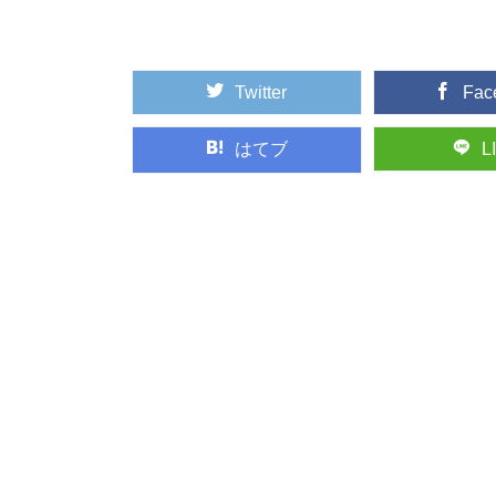
もいいですが、映像でそ
Twitter
Fac
マニアもビギナー
年に１回開催されてい
マニアックな響き...
はてブ
L
日本の暮らしに取
長い歴史と匠の技、そ
的工芸品に指定さ...
ヒバ：知っておき
日本人なら知っておき
中でも特に耐久性...