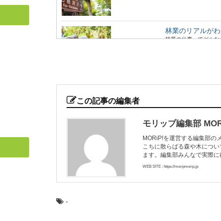
林業のリアルがわ
林業の仕事ってどんな
世界に、未だ...
木目の種類：柾目
木目の種類、「柾目」
この記事の編集者
うに製材したらど...
モリップ編集部 MORi
MORiP!を運営する編集部
こちに散らばる森や木につい
マツ（松）：知っ
ます。編集部みんなで実際に
日本人なら知っておき
形づくる代表的な...
WEB SITE : https://moripmorip.jp
-
林業や田舎暮らし
林業ってどんな仕事？