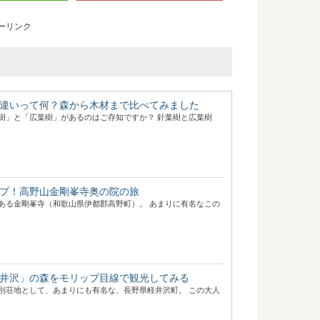
ーリンク
違いって何？森から木材まで比べてみました
樹」と「広葉樹」があるのはご存知ですか？ 針葉樹と広葉樹
プ！高野山金剛峯寺奥の院の旅
ある金剛峯寺（和歌山県伊都郡高野町）。 あまりに有名なこの
井沢」の森をモリップ目線で観光してみる
別荘地として、あまりにも有名な、長野県軽井沢町。 この大人