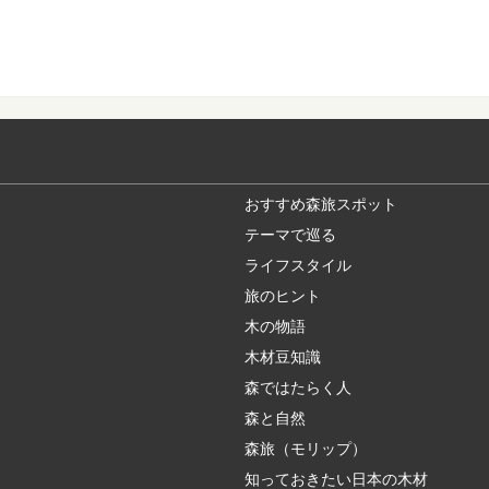
高野山の林業を代
日本のブランド木材に
つかの樹種がセットで地.
意外とお世話にな
日本でもっとも多く植
材だけでなく、そ...
おすすめ森旅スポット
テーマで巡る
ライフスタイル
ヒノキ（桧）：知
旅のヒント
日本人なら知っておき
欠かせない針葉樹...
木の物語
木材豆知識
森ではたらく人
智頭杉のまち鳥取
森と自然
古くからの林業地とし
杉」と呼ばれ、品...
森旅（モリップ）
知っておきたい日本の木材