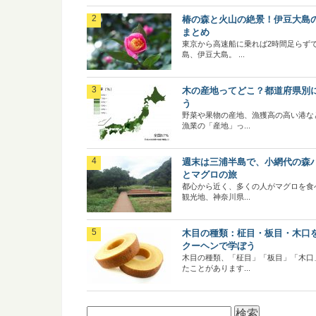
椿の森と火山の絶景！伊豆大島
まとめ
東京から高速船に乗れば2時間足らず
島、伊豆大島。 ...
木の産地ってどこ？都道府県別
う
野菜や果物の産地、漁獲高の高い港な
漁業の「産地」っ...
週末は三浦半島で、小網代の森
とマグロの旅
都心から近く、多くの人がマグロを食
観光地、神奈川県...
木目の種類：柾目・板目・木口
クーヘンで学ぼう
木目の種類、「柾目」「板目」「木口
たことがあります...
検