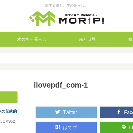
旅する森と、木の暮らし。
木のある暮らし
森と自然
森
ilovepdf_com-1
木の伝統的
Twitter
Fac
つ日本の伝
はてブ
L