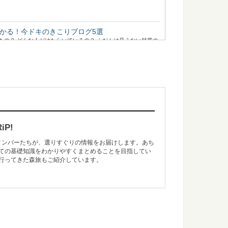
かる！今ドキのきこりブログ5選
もの？ どんな人がはたらいているの？ ふだんは見えない林業の
・板目・木口を、バウムクーヘンで学ぼう
「板目」「木口」って聞いたことがありますか？ 丸太をどのよ
P!
のメンバーたちが、選りすぐりの情報をお届けします。あち
ての基礎知識をわかりやすくまとめることを目指してい
ておきたい日本の木材～その特徴と物語～
行ってきた森旅もご紹介しています。
たい日本の木材をご紹介するシリーズ。 今回は、日本の風景を
が知りたくなったら観る映画5選
田舎暮らしってどうなんだろう？そう思って本や雑誌を読むの