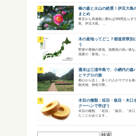
椿の森と火山の絶景！伊豆大島
まとめ
東京から高速船に乗れば2時間足らず
島、伊豆大島。 ...
木の産地ってどこ？都道府県別
う
野菜や果物の産地、漁獲高の高い港な
漁業の「産地」っ...
週末は三浦半島で、小網代の森
とマグロの旅
都心から近く、多くの人がマグロを食
観光地、神奈川県...
木目の種類：柾目・板目・木口
クーヘンで学ぼう
木目の種類、「柾目」「板目」「木口
たことがあります...
検