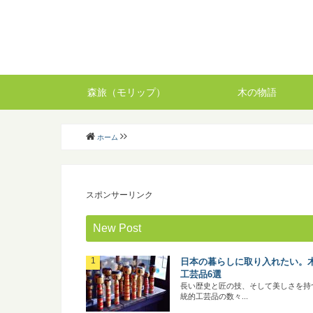
森旅（モリップ）
木の物語
ホーム
スポンサーリンク
New Post
日本の暮らしに取り入れたい。
工芸品6選
長い歴史と匠の技、そして美しさを持
統的工芸品の数々...