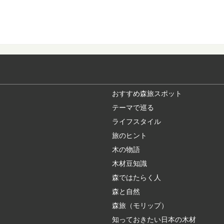
高野山真言宗総本山で
聖地に、奥の院（...
大阪から日帰りで
近年、全国に増えてい
れてリフレッシュ...
おすすめ森旅スポット
テーマで巡る
椿の森と火山の絶
ライフスタイル
東京から高速船に乗れ
い海の幸など、椿...
旅のヒント
木の物語
木材豆知識
木の産地ってどこ
森ではたらく人
野菜や果物の産地、漁
ジがありますよね。 ...
森と自然
森旅（モリップ）
知っておきたい日本の木材