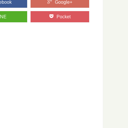
ebook
Google+
INE
Pocket
「白太」って何？その違いとは
」と「白太」があるって聞いたことありますか？ 赤身と白太と
っておきたい日本の木材～その特徴と物語～
たい日本の木材をご紹介するシリーズ。 今回は、日本の広葉樹
.
おきたい日本の木材～その特徴と物語～
たい日本の木材をご紹介するシリーズ。 今回は、日本で唯一の
プ！高野山金剛峯寺奥の院の旅