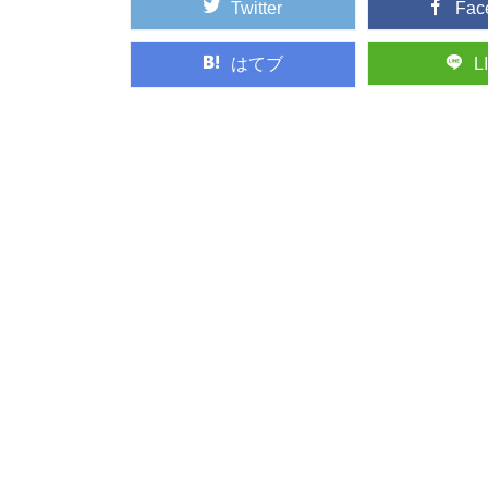
Twitter
Fac
はてブ
L
木材の「赤身」と
木材の部位には「赤身
は、何が違うので...
ケヤキ（欅）：知
日本人なら知っておき
の代表格とも言える「..
カラマツ：知って
日本人なら知っておき
落葉する針葉樹「...
荘厳な森へモリッ