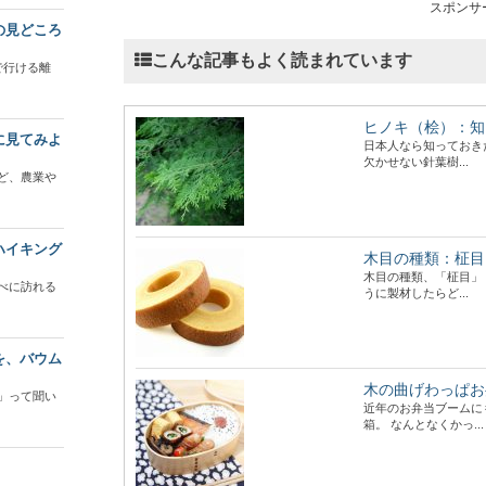
スポンサ
の見どころ
こんな記事もよく読まれています
で行ける離
ヒノキ（桧）：知
に見てみよ
日本人なら知っておき
欠かせない針葉樹...
ど、農業や
ハイキング
木目の種類：柾目
木目の種類、「柾目」
べに訪れる
うに製材したらど...
を、バウム
木の曲げわっぱお
」って聞い
近年のお弁当ブームに
箱。 なんとなくかっ...