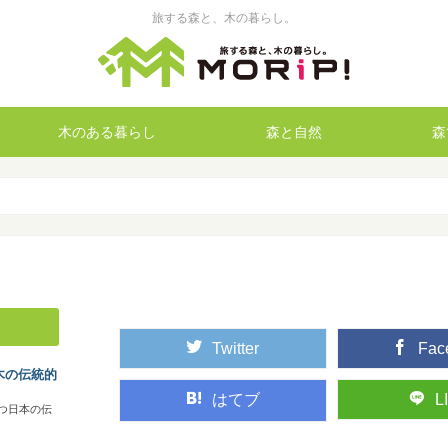
旅する森と、木の暮らし。
木のある暮らし
森と自然
森
Twitter
Fac
木の伝統的
はてブ
L
つ日本の伝