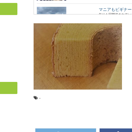
マニアもビギナー
年に１回開催されてい
マニアックな響き...
スギ（杉）：知っ
日本人なら知っておき
く植林され、最も...
針葉樹と広葉樹の
木材の種類には「針葉
は、いったい何が違...
-
森に行くときに気
ハイキングや散策に、
アなどで、森の中...