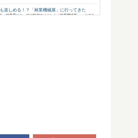
も楽しめる！？「林業機械展」に行ってきた
る、林業界にとっては恒例のイベント「林業機械展」。 とても
ておきたい日本の木材～その特徴と物語～
たい日本の木材をご紹介するシリーズ。 今回は、日本で最も多
違いって何？森から木材まで比べてみました
樹」と「広葉樹」があるのはご存知ですか？ 針葉樹と広葉樹
を付けたい、危険な生物たち
森に出かけるのは気持ちがいいもの。 最近では森林ボランティ