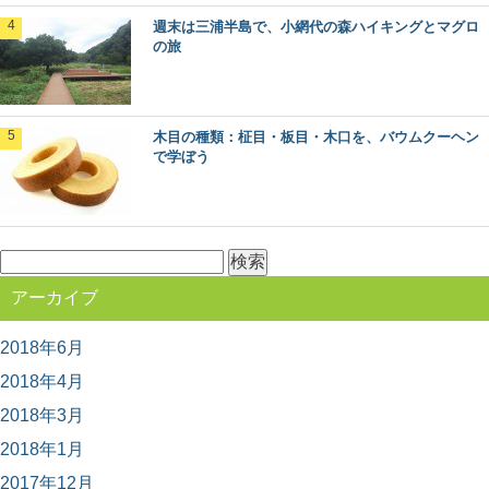
の？ ふだんは見えない林業の世界に、未だ...
週末は三浦半島で、小網代の森ハイキングとマグロ
の旅
針葉樹と広葉樹の違いって何？森から木材ま
で比べてみました
木材の種類には「針葉樹」と「広葉樹」があるのはご存
木目の種類：柾目・板目・木口を、バウムクーヘン
知ですか？ 針葉樹と広葉樹は、いったい何が違...
で学ぼう
意外とお世話になってます、スギの葉の使い
方いろいろ
検
日本でもっとも多く植林されていて、木材として、とて
も身近な木、スギ。 じつは木材だけでなく、そ...
索:
アーカイブ
2018年6月
日本三大美林「秋田杉」をめぐる秋田観光へ
GO！
2018年4月
日本三大美林にも選ばれている秋田県の銘木といえば
「秋田杉」！ 一度は見てみたい天然の杉ですが、...
2018年3月
2018年1月
2017年12月
日本三大美林へ！青森県津軽地方・青森ヒバ