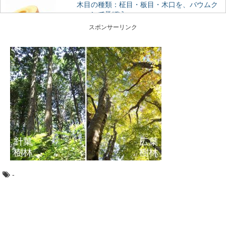
木目の種類：柾目・板目・木口を、バウムク
ーヘンで学ぼう
木目の種類、「柾目」「板目」「木口」って聞いたこと
スポンサーリンク
がありますか？ 丸太をどのように製材したらど...
林業や田舎暮らしが知りたくなったら観る映
画5選
林業ってどんな仕事？田舎暮らしってどうなんだろう？
そう思って本や雑誌を読むのもいいですが、映像でその...
森林浴発祥の地！長野県・赤沢自然休養林で
したい6つのこと
森林浴発祥の地”であり木曽桧の美林が広がる、長野県の
人気スポット「赤沢自然休養林」。 木曽路の...
-
カラマツ：知っておきたい日本の木材～その
特徴と物語～
日本人なら知っておきたい日本の木材をご紹介するシリ
ーズ。 今回は、日本で唯一の落葉する針葉樹「...