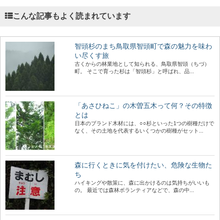
こんな記事もよく読まれています
智頭杉のまち鳥取県智頭町で森の魅力を味わ
い尽くす旅
古くからの林業地として知られる、鳥取県智頭（ちづ）
町。 そこで育った杉は「智頭杉」と呼ばれ、品...
「あさひねこ」の木曽五木って何？その特徴
とは
日本のブランド木材には、○○杉といった1つの樹種だけで
なく、その土地を代表するいくつかの樹種がセット...
森に行くときに気を付けたい、危険な生物た
ち
ハイキングや散策に、森に出かけるのは気持ちがいいも
の。 最近では森林ボランティアなどで、森の中...