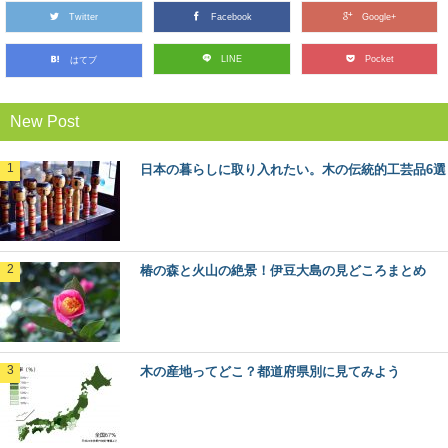
Twitter
Facebook
Google+
北山杉、北山丸太を使った空間・施工事例10
LINE
Pocket
はてブ
選
木材を使った施工事例をご紹介するシリーズ。 今回は、
京都の銘木「北山杉」「北山丸太」を使った施...
New Post
ヒバ：知っておきたい日本の木材～その特徴
日本の暮らしに取り入れたい。木の伝統的工芸品6選
と物語～
日本人なら知っておきたい日本の木材をご紹介するシリ
ーズ。 今回は、日本の木材の中でも特に耐久性...
椿の森と火山の絶景！伊豆大島の見どころまとめ
ヒノキ（桧）：知っておきたい日本の木材～
その特徴と物語～
日本人なら知っておきたい日本の木材をご紹介するシリ
ーズ。 今回は、日本建築には欠かせない針葉樹...
木の産地ってどこ？都道府県別に見てみよう
林業のリアルがわかる！今ドキのきこりブロ
グ5選
林業の仕事ってどんなもの？ どんな人がはたらいている