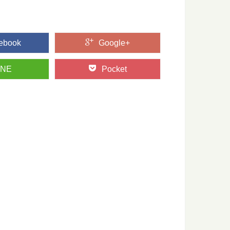
ebook
Google+
ておきたい日本の木材～その特徴と物語～
たい日本の木材をご紹介するシリーズ。 今回は、日本の風景を
INE
Pocket
・板目・木口を、バウムクーヘンで学ぼう
「板目」「木口」って聞いたことがありますか？ 丸太をどのよ
「歴史の証人」下多古村有林に行ってきた！
ルとなった、吉野林業。 その発祥の地と言われる奈良県川上村