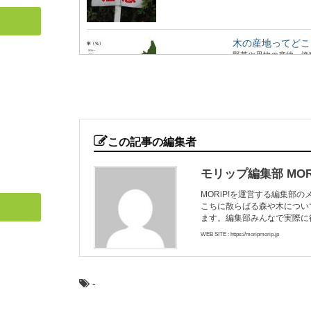
木の産地ってどこ
野菜や果物の産地、漁
ジがありますよね。 ...
カラマツ：知って
日本人なら知っておき
この記事の編集者
落葉する針葉樹「...
モリップ編集部 MORi
MORiP!を運営する編集部
こちに散らばる森や木につい
林業や田舎暮らし
ます。編集部みんなで実際に
林業ってどんな仕事？
もいいですが、映像でそ
WEB SITE : https://moripmorip.jp
-
大阪から日帰りで
近年、全国に増えてい