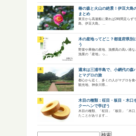
椿の森と火山の絶景！伊豆大島
まとめ
東京から高速船に乗れば2時間足らず
島、伊豆大島。 ...
木の産地ってどこ？都道府県別
う
野菜や果物の産地、漁獲高の高い港な
漁業の「産地」っ...
週末は三浦半島で、小網代の森
とマグロの旅
都心から近く、多くの人がマグロを食
観光地、神奈川県...
木目の種類：柾目・板目・木口
クーヘンで学ぼう
木目の種類、「柾目」「板目」「木口
たことがあります...
検