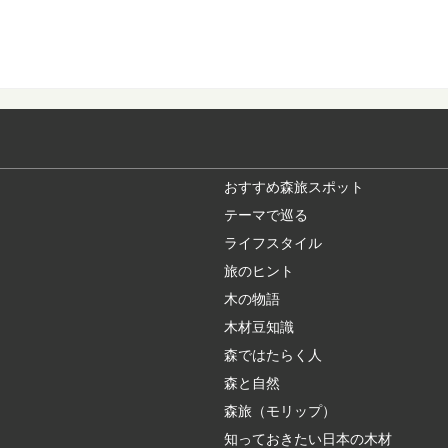
石見銀山と地松を
2007年に「石見銀
た、島根県大田市にあ..
マニアもビギナー
年に１回開催されてい
マニアックな響き...
おすすめ森旅スポット
テーマで巡る
ライフスタイル
北山杉、北山丸太
旅のヒント
木材を使った施工事例
丸太」を使った施...
木の物語
木材豆知識
森ではたらく人
銘木「吉野杉」の
森と自然
日本三大人工美林の中
プロもエンドユ...
森旅（モリップ）
知っておきたい日本の木材