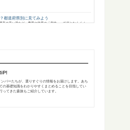
？都道府県別に見てみよう
獲高の高い港など、農業や漁業の「産地」って何となくイメー
おきたい日本の木材～その特徴と物語～
たい日本の木材をご紹介するシリーズ。 今回は、日本で唯一の
P!
のメンバーたちが、選りすぐりの情報をお届けします。あち
ての基礎知識をわかりやすくまとめることを目指してい
が知りたくなったら観る映画5選
行ってきた森旅もご紹介しています。
田舎暮らしってどうなんだろう？そう思って本や雑誌を読むの
の...
行ける、高野山森林セラピーとは？
る森林セラピー®基地。 森林をフィールドにして、日常から離