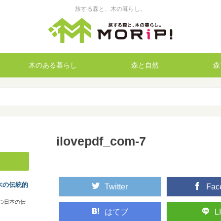
旅する森と、木の暮らし。
木のある暮らし
森と自然
森
ilovepdf_com-7
木の伝統的
Twitter
Fac
つ日本の伝
はてブ
L