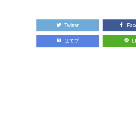
れてリフレッシュ...
Twitter
Fac
マツ（松）：知っ
日本人なら知っておき
形づくる代表的な...
はてブ
L
木目の種類：柾目
木目の種類、「柾目」
うに製材したらど...
日本最古の人工林
日本各地の林業のモデ
には、なんと日本...