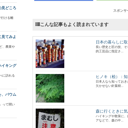
の見どころ
スポンサ
で行ける離
こんな記事もよく読まれています
に見てみよ
日本の暮らしに取
ど、農業や
長い歴史と匠の技、そ
的工芸品に指定さ...
ハイキング
べに訪れる
ヒノキ（桧）：知
日本人なら知っておき
欠かせない針葉樹...
を、バウム
」って聞い
森に行くときに気
ハイキングや散策に、
アなどで、森の中...