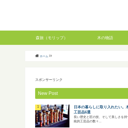
森旅（モリップ）
木の物語
ホーム
スポンサーリンク
New Post
日本の暮らしに取り入れたい。
工芸品6選
長い歴史と匠の技、そして美しさを持
統的工芸品の数々...