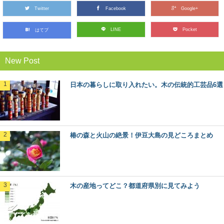
Twitter
Facebook
Google+
週末は三浦半島で、小網代の森ハイキングと
LINE
Pocket
はてブ
マグロの旅
都心から近く、多くの人がマグロを食べに訪れる観光
地、神奈川県の三浦半島。 ここには、貴重な自然...
New Post
大阪から日帰りで行ける、高野山森林セラピ
日本の暮らしに取り入れたい。木の伝統的工芸品6選
ーとは？
近年、全国に増えている森林セラピー®基地。 森林をフ
ィールドにして、日常から離れてリフレッシュ...
椿の森と火山の絶景！伊豆大島の見どころまとめ
高野山の林業を代表する「高野六木」とは
日本のブランド木材には、○○杉といった1つの樹種だけで
なく、地域を代表するいくつかの樹種がセットで地...
木の産地ってどこ？都道府県別に見てみよう
「あさひねこ」の木曽五木って何？その特徴
とは
日本のブランド木材には、○○杉といった1つの樹種だけで