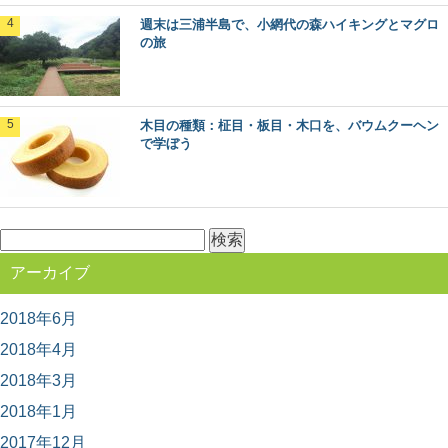
なく、その土地を代表するいくつかの樹種がセット...
週末は三浦半島で、小網代の森ハイキングとマグロ
の旅
北山杉、北山丸太を使った空間・施工事例10
選
木材を使った施工事例をご紹介するシリーズ。 今回は、
木目の種類：柾目・板目・木口を、バウムクーヘン
京都の銘木「北山杉」「北山丸太」を使った施...
で学ぼう
森林浴発祥の地！長野県・赤沢自然休養林で
したい6つのこと
検
森林浴発祥の地”であり木曽桧の美林が広がる、長野県の
人気スポット「赤沢自然休養林」。 木曽路の...
索:
アーカイブ
2018年6月
マニアもビギナーも楽しめる！？「林業機械
展」に行ってきた
2018年4月
年に１回開催されている、林業界にとっては恒例のイベ
ント「林業機械展」。 とてもマニアックな響き...
2018年3月
2018年1月
2017年12月
ヒバ：知っておきたい日本の木材～その特徴