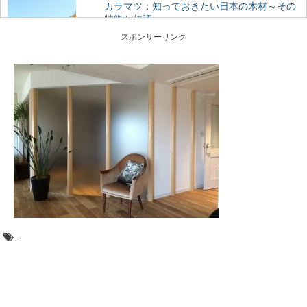
カラマツ：知っておきたい日本の木材～その
特徴と物語～
日本人なら知っておきたい日本の木材をご紹介するシリ
スポンサーリンク
ーズ。 今回は、日本で唯一の落葉する針葉樹「...
日本三大美林「秋田杉」をめぐる秋田観光へ
GO！
日本三大美林にも選ばれている秋田県の銘木といえば
「秋田杉」！ 一度は見てみたい天然の杉ですが、...
針葉樹と広葉樹の違いって何？森から木材ま
で比べてみました
木材の種類には「針葉樹」と「広葉樹」があるのはご存
知ですか？ 針葉樹と広葉樹は、いったい何が違...
-
森に行くときに気を付けたい、危険な生物た
ち
ハイキングや散策に、森に出かけるのは気持ちがいいも
の。 最近では森林ボランティアなどで、森の中...