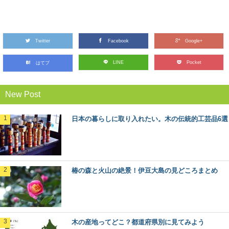
ヒバ：知っておきたい日本の木材～その特徴
と物語～
Twitter
日本人なら知っておきたい日本の木材をご紹介するシリ
Facebook
Google+
ーズ。 今回は、日本の木材の中でも特に耐久性...
LINE
Pocket
はてブ
木の産地ってどこ？都道府県別に見てみよう
New Post
野菜や果物の産地、漁獲高の高い港など、農業や漁業の
「産地」って何となくイメージがありますよね。 ...
日本の暮らしに取り入れたい。木の伝統的工芸品6選
林業のリアルがわかる！今ドキのきこりブロ
グ5選
林業の仕事ってどんなもの？ どんな人がはたらいている
椿の森と火山の絶景！伊豆大島の見どころまとめ
の？ ふだんは見えない林業の世界に、未だ...
日本の暮らしに取り入れたい。木の伝統的工
芸品6選
木の産地ってどこ？都道府県別に見てみよう
長い歴史と匠の技、そして美しさを持つ日本の伝統的工