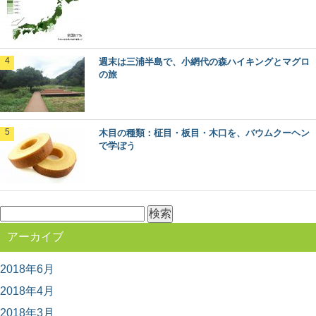
芸品の数々。 日本各地で伝統的工芸品に指定さ...
人気の観光地「軽井沢」の森をモリップ目線
週末は三浦半島で、小網代の森ハイキングとマグロ
で観光してみる
の旅
首都圏に近い避暑地や別荘地として、あまりにも有名
な、長野県軽井沢町。 この大人気の観光地の楽し...
木目の種類：柾目・板目・木口を、バウムクーヘン
高野山の林業を代表する「高野六木」とは
で学ぼう
日本のブランド木材には、○○杉といった1つの樹種だけで
なく、地域を代表するいくつかの樹種がセットで地...
検
索:
魚梁瀬杉の巨木たちに会う：高知県馬路村
アーカイブ
「千本山」の旅
秋田杉、吉野杉と並んで”日本三大杉美林”とされる、高知
県の「魚梁瀬杉（やなせすぎ）」。 天然魚...
2018年6月
2018年4月
2018年3月
木目の種類：柾目・板目・木口を、バウムク