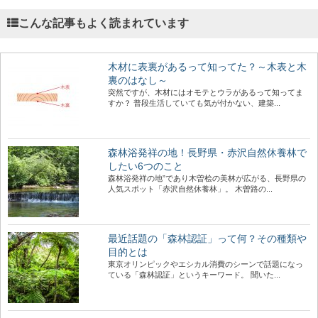
こんな記事もよく読まれています
木材に表裏があるって知ってた？～木表と木
裏のはなし～
突然ですが、木材にはオモテとウラがあるって知ってま
すか？ 普段生活していても気が付かない、建築...
森林浴発祥の地！長野県・赤沢自然休養林で
したい6つのこと
森林浴発祥の地”であり木曽桧の美林が広がる、長野県の
人気スポット「赤沢自然休養林」。 木曽路の...
最近話題の「森林認証」って何？その種類や
目的とは
東京オリンピックやエシカル消費のシーンで話題になっ
ている「森林認証」というキーワード。 聞いた...