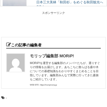
日本三大美林「秋田杉」をめぐる秋田観光へ
GO！
日本三大美林にも選ばれている秋田県の銘木といえば
スポンサーリンク
「秋田杉」！ 一度は見てみたい天然の杉ですが、...
ケヤキ（欅）：知っておきたい日本の木材～
その特徴と物語～
日本人なら知っておきたい日本の木材をご紹介するシリ
ーズ。 今回は、日本の広葉樹の代表格とも言える「...
この記事の編集者
モリップ編集部 MORiP!
奈良県桜井市・吉野町・川上村で吉野林業を
MORiP!を運営する編集部のメンバーたちが、選りすぐ
巡るプレミアム旅
りの情報をお届けします。あちこちに散らばる森や木
500年の歴史を持ち、戦後の日本林業のモデルともなった
についての基礎知識をわかりやすくまとめることを目
のが、奈良県南部の吉野地方で編み出された「吉野...
指しています。編集部みんなで実際に行ってきた森旅
もご紹介しています。
WEB SITE : https://moripmorip.jp
スギ（杉）：知っておきたい日本の木材～そ
の特徴と物語～
-
日本人なら知っておきたい日本の木材をご紹介するシリ
ーズ。 今回は、日本で最も多く植林され、最も...