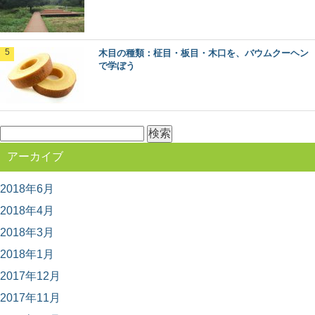
「あさひねこ」の木曽五木って何？その特徴
とは
日本のブランド木材には、○○杉といった1つの樹種だけで
木目の種類：柾目・板目・木口を、バウムクーヘン
なく、その土地を代表するいくつかの樹種がセット...
で学ぼう
カラマツ：知っておきたい日本の木材～その
特徴と物語～
検
日本人なら知っておきたい日本の木材をご紹介するシリ
ーズ。 今回は、日本で唯一の落葉する針葉樹「...
索:
アーカイブ
2018年6月
林業のリアルがわかる！今ドキのきこりブロ
グ5選
2018年4月
林業の仕事ってどんなもの？ どんな人がはたらいている
の？ ふだんは見えない林業の世界に、未だ...
2018年3月
2018年1月
2017年12月
木目の種類：柾目・板目・木口を、バウムク
ーヘンで学ぼう
2017年11月
木目の種類、「柾目」「板目」「木口」って聞いたこと
がありますか？ 丸太をどのように製材したらど...