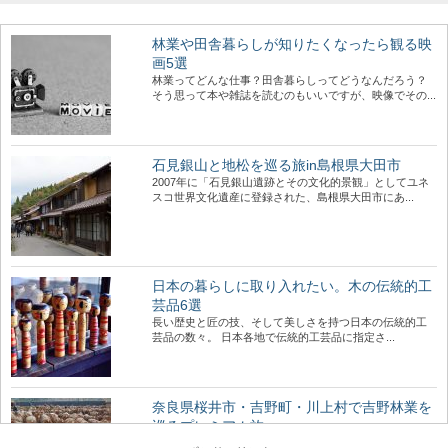
林業や田舎暮らしが知りたくなったら観る映
画5選
林業ってどんな仕事？田舎暮らしってどうなんだろう？
そう思って本や雑誌を読むのもいいですが、映像でその...
石見銀山と地松を巡る旅in島根県大田市
2007年に「石見銀山遺跡とその文化的景観」としてユネ
スコ世界文化遺産に登録された、島根県大田市にあ...
日本の暮らしに取り入れたい。木の伝統的工
芸品6選
長い歴史と匠の技、そして美しさを持つ日本の伝統的工
芸品の数々。 日本各地で伝統的工芸品に指定さ...
奈良県桜井市・吉野町・川上村で吉野林業を
巡るプレミアム旅
500年の歴史を持ち、戦後の日本林業のモデルともなった