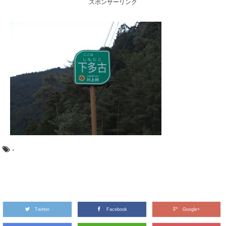
スポンサーリンク
のが、奈良県南部の吉野地方で編み出された「吉野...
ヒバ：知っておきたい日本の木材～その特徴
と物語～
日本人なら知っておきたい日本の木材をご紹介するシリ
ーズ。 今回は、日本の木材の中でも特に耐久性...
木材の「赤身」と「白太」って何？その違い
とは
木材の部位には「赤身」と「白太」があるって聞いたこ
とありますか？ 赤身と白太とは、何が違うので...
-
木の曲げわっぱお弁当箱を使うメリットと注
意点
近年のお弁当ブームにも乗って、人気が出てきている木
の「曲げわっぱ」のお弁当箱。 なんとなくかっ...
Twitter
Facebook
Google+
北山杉、北山丸太を使った空間・施工事例10