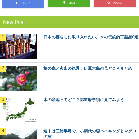
LINE
Pocket
はてブ
選
木材を使った施工事例をご紹介するシリーズ。 今回は、
京都の銘木「北山杉」「北山丸太」を使った施...
New Post
木の産地ってどこ？都道府県別に見てみよう
日本の暮らしに取り入れたい。木の伝統的工芸品6選
野菜や果物の産地、漁獲高の高い港など、農業や漁業の
「産地」って何となくイメージがありますよね。 ...
椿の森と火山の絶景！伊豆大島の見どころまとめ
渡ってみたい！日本にあるユニークな木造の
橋6選
いろいろなテーマで巡るのが楽しみな森と木の旅、モリ
ップ。 今回は、一度は見てみたい、渡ってみた...
木の産地ってどこ？都道府県別に見てみよう
意外とお世話になってます、スギの葉の使い
方いろいろ
日本でもっとも多く植林されていて、木材として、とて
も身近な木、スギ。 じつは木材だけでなく、そ...
週末は三浦半島で、小網代の森ハイキングとマグロ
の旅