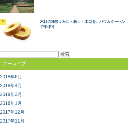
奈良県桜井市・吉野町・川上村で吉野林業を
巡るプレミアム旅
500年の歴史を持ち、戦後の日本林業のモデルともなった
木目の種類：柾目・板目・木口を、バウムクーヘン
のが、奈良県南部の吉野地方で編み出された「吉野...
で学ぼう
日本最古の人工林「歴史の証人」下多古村有
林に行ってきた！
検
日本各地の林業のモデルとなった、吉野林業。 その発祥
の地と言われる奈良県川上村には、なんと日本...
索:
アーカイブ
2018年6月
荘厳な森へモリップ！高野山金剛峯寺奥の院
の旅
2018年4月
高野山真言宗総本山である金剛峯寺（和歌山県伊都郡高
野町）。 あまりに有名なこの聖地に、奥の院（...
2018年3月
2018年1月
2017年12月
日本の暮らしに取り入れたい。木の伝統的工
芸品6選
2017年11月
長い歴史と匠の技、そして美しさを持つ日本の伝統的工
芸品の数々。 日本各地で伝統的工芸品に指定さ...