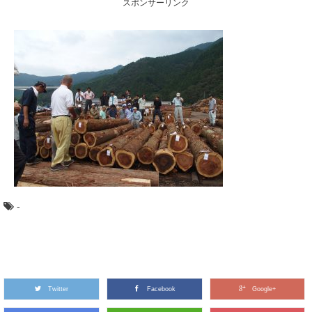
スポンサーリンク
ーズ。 今回は、日本の広葉樹の代表格とも言える「...
木材に表裏があるって知ってた？～木表と木
裏のはなし～
突然ですが、木材にはオモテとウラがあるって知ってま
すか？ 普段生活していても気が付かない、建築...
日本三大美林「秋田杉」をめぐる秋田観光へ
GO！
日本三大美林にも選ばれている秋田県の銘木といえば
「秋田杉」！ 一度は見てみたい天然の杉ですが、...
-
大阪から日帰りで行ける、高野山森林セラピ
ーとは？
近年、全国に増えている森林セラピー®基地。 森林をフ
ィールドにして、日常から離れてリフレッシュ...
Twitter
Facebook
Google+
水辺が近い奇跡の森！「奥入瀬渓流」の楽し