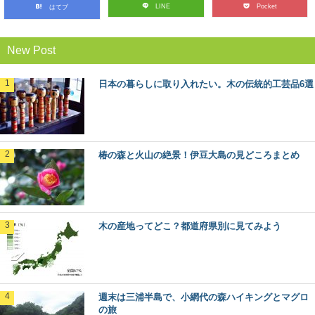
LINE
Pocket
はてブ
み方
青森県にある、新緑や紅葉の絶景で知られる森旅スポッ
ト「奥入瀬渓流」。メディアにもよく登場するので、一...
New Post
森に行くときに気を付けたい、危険な生物た
日本の暮らしに取り入れたい。木の伝統的工芸品6選
ち
ハイキングや散策に、森に出かけるのは気持ちがいいも
の。 最近では森林ボランティアなどで、森の中...
椿の森と火山の絶景！伊豆大島の見どころまとめ
最近話題の「森林認証」って何？その種類や
目的とは
東京オリンピックやエシカル消費のシーンで話題になっ
ている「森林認証」というキーワード。 聞いた...
木の産地ってどこ？都道府県別に見てみよう
林業や田舎暮らしが知りたくなったら観る映
画5選
林業ってどんな仕事？田舎暮らしってどうなんだろう？
そう思って本や雑誌を読むのもいいですが、映像でその...
週末は三浦半島で、小網代の森ハイキングとマグロ
の旅