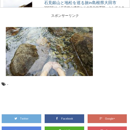
石見銀山と地松を巡る旅in島根県大田市
2007年に「石見銀山遺跡とその文化的景観」としてユネ
スコ世界文化遺産に登録された、島根県大田市にあ...
スポンサーリンク
ミズナラとコナラ：知っておきたい日本の木
材～特徴と物語～
日本人なら知っておきたい日本の木材をご紹介するシリ
ーズ。 今回は、広葉樹の中でも身近に利用され...
林業や田舎暮らしが知りたくなったら観る映
画5選
林業ってどんな仕事？田舎暮らしってどうなんだろう？
-
そう思って本や雑誌を読むのもいいですが、映像でその...
ヒノキ（桧）：知っておきたい日本の木材～
その特徴と物語～
日本人なら知っておきたい日本の木材をご紹介するシリ
Twitter
Facebook
Google+
ーズ。 今回は、日本建築には欠かせない針葉樹...