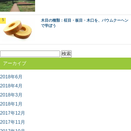
ーズ。 今回は、日本の木材の中でも特に耐久性...
木目の種類：柾目・板目・木口を、バウムクーヘン
銘木「吉野杉」の木材としての特徴とは？
で学ぼう
日本三大人工美林の中でも最も古く500年の歴史を持つと
される「吉野杉」。 建築のプロもエンドユ...
検
索:
無垢材と新建材の違いは？フローリングで比
アーカイブ
較してみました
私たちが毎日生活する床の上。日本の場合は、家の中で
は靴を脱いで生活することが多いので、素足で直接床に...
2018年6月
2018年4月
木材に表裏があるって知ってた？～木表と木
2018年3月
裏のはなし～
2018年1月
突然ですが、木材にはオモテとウラがあるって知ってま
すか？ 普段生活していても気が付かない、建築...
2017年12月
2017年11月
森林浴発祥の地！長野県・赤沢自然休養林で