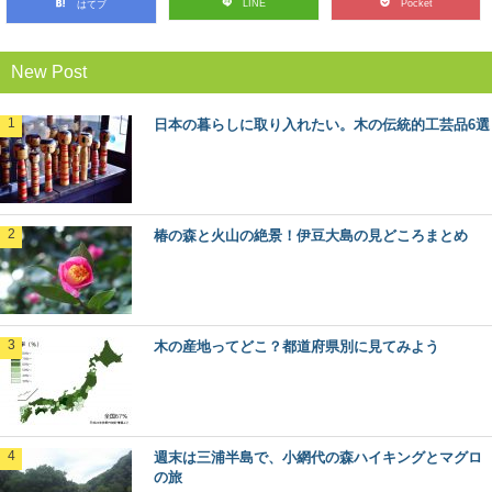
LINE
Pocket
はてブ
北山杉、北山丸太を使った空間・施工事例10
選
New Post
木材を使った施工事例をご紹介するシリーズ。 今回は、
京都の銘木「北山杉」「北山丸太」を使った施...
日本の暮らしに取り入れたい。木の伝統的工芸品6選
日本三大美林「秋田杉」をめぐる秋田観光へ
GO！
日本三大美林にも選ばれている秋田県の銘木といえば
椿の森と火山の絶景！伊豆大島の見どころまとめ
「秋田杉」！ 一度は見てみたい天然の杉ですが、...
荘厳な森へモリップ！高野山金剛峯寺奥の院
の旅
木の産地ってどこ？都道府県別に見てみよう
高野山真言宗総本山である金剛峯寺（和歌山県伊都郡高
野町）。 あまりに有名なこの聖地に、奥の院（...
ヒバ：知っておきたい日本の木材～その特徴
週末は三浦半島で、小網代の森ハイキングとマグロ
と物語～
の旅
日本人なら知っておきたい日本の木材をご紹介するシリ