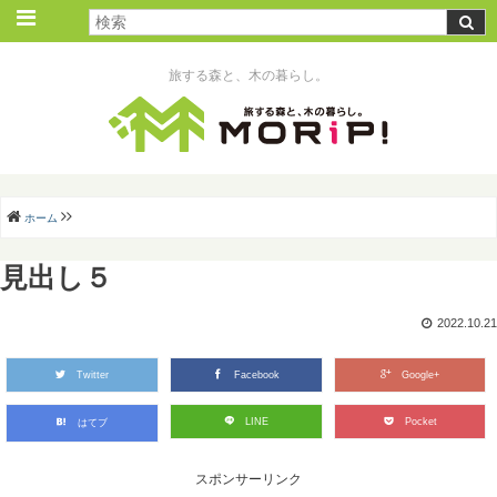
旅する森と、木の暮らし。
ホーム
見出し５
2022.10.21
Twitter
Facebook
Google+
LINE
Pocket
はてブ
スポンサーリンク