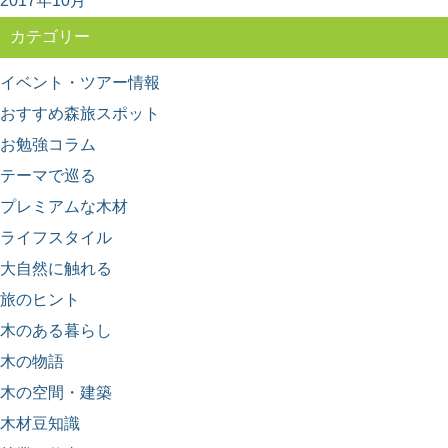
2017年10月
したい6つのこと
森林浴発祥の地”であり木曽桧の美林が広がる、長野県の
カテゴリー
人気スポット「赤沢自然休養林」。 木曽路の...
イベント・ツアー情報
おすすめ森旅スポット
お勉強コラム
テーマで巡る
プレミアムな木材
ライフスタイル
大自然に触れる
旅のヒント
木のある暮らし
木の物語
木の空間・建築
木材豆知識