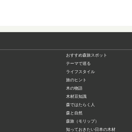
首都圏に近い避暑地や
気の観光地の楽し...
木の産地ってどこ
野菜や果物の産地、漁
ジがありますよね。 ...
おすすめ森旅スポット
テーマで巡る
日本三大美林へ！
ライフスタイル
日本三大美林の一つ、
国内では青森県...
旅のヒント
木の物語
木材豆知識
意外とお世話にな
森ではたらく人
日本でもっとも多く植
材だけでなく、そ...
森と自然
森旅（モリップ）
知っておきたい日本の木材