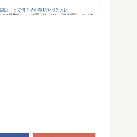
認証」って何？その種類や目的とは
シカル消費のシーンで話題になっている「森林認証」というキ
県智頭町で森の魅力を味わい尽くす旅
て知られる、鳥取県智頭（ちづ）町。 そこで育った杉は「智頭
り入れたい。木の伝統的工芸品6選
して美しさを持つ日本の伝統的工芸品の数々。 日本各地で伝統
違いは？フローリングで比較してみました
床の上。日本の場合は、家の中では靴を脱いで生活することが
に...