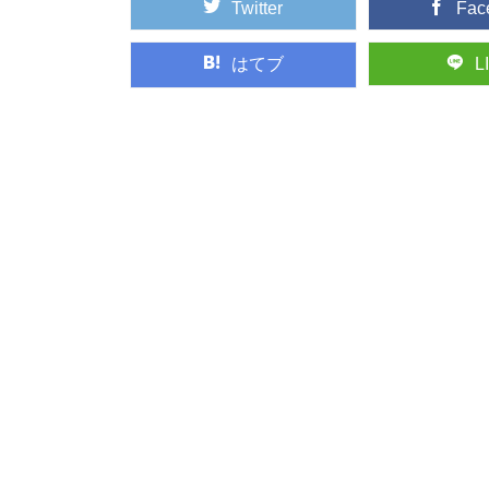
Twitter
Fac
はてブ
L
銘木「吉野杉」の
日本三大人工美林の中
プロもエンドユ...
森林浴発祥の地！
森林浴発祥の地”であ
林」。 木曽路の...
「あさひねこ」の
日本のブランド木材に
いくつかの樹種がセット.
人気の観光地「軽