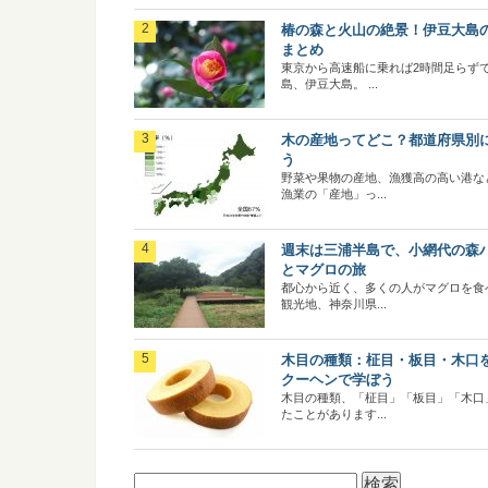
椿の森と火山の絶景！伊豆大島
まとめ
東京から高速船に乗れば2時間足らず
島、伊豆大島。 ...
木の産地ってどこ？都道府県別
う
野菜や果物の産地、漁獲高の高い港な
漁業の「産地」っ...
週末は三浦半島で、小網代の森
とマグロの旅
都心から近く、多くの人がマグロを食
観光地、神奈川県...
木目の種類：柾目・板目・木口
クーヘンで学ぼう
木目の種類、「柾目」「板目」「木口
たことがあります...
検