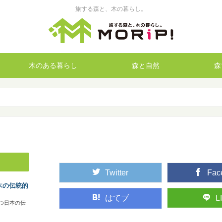
旅する森と、木の暮らし。
木のある暮らし
森と自然
森
Twitter
Fac
木の伝統的
はてブ
L
つ日本の伝