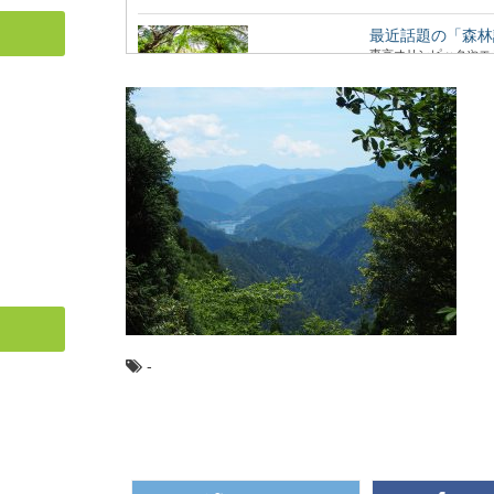
最近話題の「森林
東京オリンピックやエ
ーワード。 聞いた...
智頭杉のまち鳥取
古くからの林業地とし
杉」と呼ばれ、品...
日本の暮らしに取
長い歴史と匠の技、そ
的工芸品に指定さ...
-
無垢材と新建材の
私たちが毎日生活する
多いので、素足で直接床