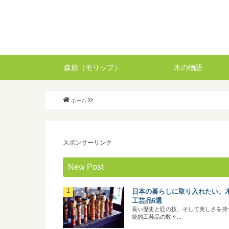
森旅（モリップ）
木の物語
ホーム
スポンサーリンク
New Post
日本の暮らしに取り入れたい。
工芸品6選
長い歴史と匠の技、そして美しさを持
統的工芸品の数々...