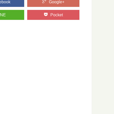
ebook
Google+
INE
Pocket
木材としての特徴とは？
でも最も古く500年の歴史を持つとされる「吉野杉」。 建築の
長野県・赤沢自然休養林でしたい6つのこと
り木曽桧の美林が広がる、長野県の人気スポット「赤沢自然休養
木曽五木って何？その特徴とは
は、○○杉といった1つの樹種だけでなく、その土地を代表する
..
井沢」の森をモリップ目線で観光してみる