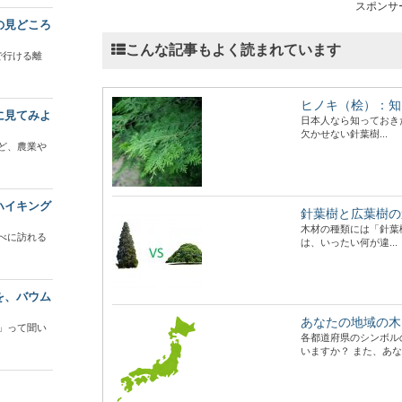
スポンサ
の見どころ
こんな記事もよく読まれています
で行ける離
ヒノキ（桧）：知
に見てみよ
日本人なら知っておき
欠かせない針葉樹...
ど、農業や
ハイキング
針葉樹と広葉樹の
木材の種類には「針葉
べに訪れる
は、いったい何が違...
を、バウム
あなたの地域の木
」って聞い
各都道府県のシンボル
いますか？ また、あな.