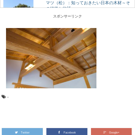
マツ（松）：知っておきたい日本の木材～そ
の特徴と物語～
日本人なら知っておきたい日本の木材をご紹介するシリ
スポンサーリンク
ーズ。 今回は、日本の風景を形づくる代表的な...
ヒノキ（桧）：知っておきたい日本の木材～
その特徴と物語～
日本人なら知っておきたい日本の木材をご紹介するシリ
ーズ。 今回は、日本建築には欠かせない針葉樹...
針葉樹と広葉樹の違いって何？森から木材ま
で比べてみました
木材の種類には「針葉樹」と「広葉樹」があるのはご存
知ですか？ 針葉樹と広葉樹は、いったい何が違...
-
椿の森と火山の絶景！伊豆大島の見どころま
とめ
東京から高速船に乗れば2時間足らずで行ける離島、伊豆
大島。 火山に温泉、美味しい海の幸など、椿...
Twitter
Facebook
Google+