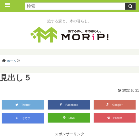
旅する森と、木の暮らし。
ホーム
見出し５
2022.10.21
Twitter
Facebook
Google+
LINE
Pocket
はてブ
スポンサーリンク