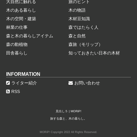
大自然に触れる
旅のヒント
木のある暮らし
木の物語
木の空間・建築
木材豆知識
林業の仕事
森ではたらく人
森と木の暮らしアイテム
森と自然
森の動植物
森旅（モリップ）
田舎暮らし
知っておきたい日本の木材
INFORMATION
ライター紹介
お問い合わせ
RSS
見出し５ | MORiP!
旅する森と、木の暮らし。
MORiP! Copyright 2022 All Rights Reserved.