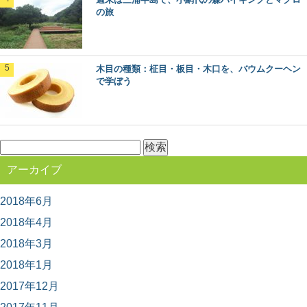
ント「林業機械展」。 とてもマニアックな響き...
の旅
人気の観光地「軽井沢」の森をモリップ目線
で観光してみる
木目の種類：柾目・板目・木口を、バウムクーヘン
で学ぼう
首都圏に近い避暑地や別荘地として、あまりにも有名
な、長野県軽井沢町。 この大人気の観光地の楽し...
木材の「赤身」と「白太」って何？その違い
検
とは
索:
木材の部位には「赤身」と「白太」があるって聞いたこ
アーカイブ
とありますか？ 赤身と白太とは、何が違うので...
2018年6月
北山杉、北山丸太を使った空間・施工事例10
2018年4月
選
2018年3月
木材を使った施工事例をご紹介するシリーズ。 今回は、
京都の銘木「北山杉」「北山丸太」を使った施...
2018年1月
2017年12月
週末は三浦半島で、小網代の森ハイキングと