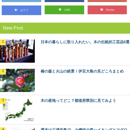
LINE
Pocket
はてブ
石見銀山と地松を巡る旅in島根県大田市
2007年に「石見銀山遺跡とその文化的景観」としてユネ
スコ世界文化遺産に登録された、島根県大田市にあ...
New Post
日本の暮らしに取り入れたい。木の伝統的工芸品6選
渡ってみたい！日本にあるユニークな木造の
橋6選
いろいろなテーマで巡るのが楽しみな森と木の旅、モリ
ップ。 今回は、一度は見てみたい、渡ってみた...
椿の森と火山の絶景！伊豆大島の見どころまとめ
銘木「吉野杉」の木材としての特徴とは？
日本三大人工美林の中でも最も古く500年の歴史を持つと
される「吉野杉」。 建築のプロもエンドユ...
木の産地ってどこ？都道府県別に見てみよう
マニアもビギナーも楽しめる！？「林業機械
展」に行ってきた
年に１回開催されている、林業界にとっては恒例のイベ
週末は三浦半島で、小網代の森ハイキングとマグロ