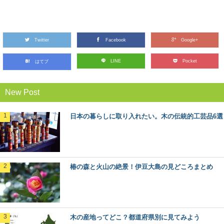
林業のリアルがわかる！今ドキのきこりブロ
グ5選
Twitter
林業の仕事ってどんなもの？ どんな人がはたらいている
Facebook
Google+
の？ ふだんは見えない林業の世界に、未だ...
LINE
Pocket
はてブ
人気の観光地「軽井沢」の森をモリップ目線
New Post
で観光してみる
首都圏に近い避暑地や別荘地として、あまりにも有名
な、長野県軽井沢町。 この大人気の観光地の楽し...
日本の暮らしに取り入れたい。木の伝統的工芸品6選
魚梁瀬杉の巨木たちに会う：高知県馬路村
「千本山」の旅
秋田杉、吉野杉と並んで”日本三大杉美林”とされる、高知
椿の森と火山の絶景！伊豆大島の見どころまとめ
県の「魚梁瀬杉（やなせすぎ）」。 天然魚...
ヒバ：知っておきたい日本の木材～その特徴
と物語～
木の産地ってどこ？都道府県別に見てみよう
日本人なら知っておきたい日本の木材をご紹介するシリ