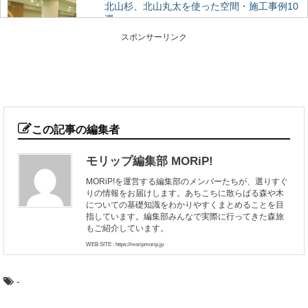
北山杉、北山丸太を使った空間・施工事例10
選
木材を使った施工事例をご紹介するシリーズ。 今回は、
スポンサーリンク
京都の銘木「北山杉」「北山丸太」を使った施...
日本三大美林「秋田杉」をめぐる秋田観光へ
GO！
日本三大美林にも選ばれている秋田県の銘木といえば
「秋田杉」！ 一度は見てみたい天然の杉ですが、...
この記事の編集者
モリップ編集部 MORiP!
渡ってみたい！日本にあるユニークな木造の
MORiP!を運営する編集部のメンバーたちが、選りすぐ
橋6選
りの情報をお届けします。あちこちに散らばる森や木
いろいろなテーマで巡るのが楽しみな森と木の旅、モリ
についての基礎知識をわかりやすくまとめることを目
ップ。 今回は、一度は見てみたい、渡ってみた...
指しています。編集部みんなで実際に行ってきた森旅
もご紹介しています。
WEB SITE : https://moripmorip.jp
銘木「吉野杉」の木材としての特徴とは？
日本三大人工美林の中でも最も古く500年の歴史を持つと
される「吉野杉」。 建築のプロもエンドユ...
-