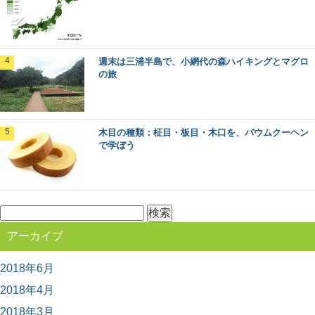
ーズ。 今回は、日本の木材の中でも特に耐久性...
奈良県桜井市・吉野町・川上村で吉野林業を
週末は三浦半島で、小網代の森ハイキングとマグロ
巡るプレミアム旅
の旅
500年の歴史を持ち、戦後の日本林業のモデルともなった
のが、奈良県南部の吉野地方で編み出された「吉野...
木目の種類：柾目・板目・木口を、バウムクーヘン
日本三大美林へ！青森県津軽地方・青森ヒバ
で学ぼう
の旅
日本三大美林の一つ、青森県にある「青森ヒバ」をご存
知ですか？ ヒバの森は、日本国内では青森県...
検
索:
木材に表裏があるって知ってた？～木表と木
アーカイブ
裏のはなし～
突然ですが、木材にはオモテとウラがあるって知ってま
すか？ 普段生活していても気が付かない、建築...
2018年6月
2018年4月
2018年3月
智頭杉のまち鳥取県智頭町で森の魅力を味わ