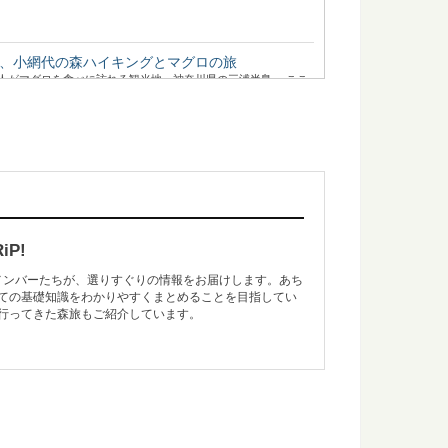
、小網代の森ハイキングとマグロの旅
人がマグロを食べに訪れる観光地、神奈川県の三浦半島。 ここ
も楽しめる！？「林業機械展」に行ってきた
る、林業界にとっては恒例のイベント「林業機械展」。 とても
P!
のメンバーたちが、選りすぐりの情報をお届けします。あち
ての基礎知識をわかりやすくまとめることを目指してい
景！伊豆大島の見どころまとめ
行ってきた森旅もご紹介しています。
ば2時間足らずで行ける離島、伊豆大島。 火山に温泉、美味し
「歴史の証人」下多古村有林に行ってきた！
ルとなった、吉野林業。 その発祥の地と言われる奈良県川上村