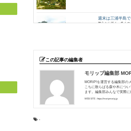
週末は三浦半島で
都心から近く、多くの
には、貴重な自然...
マニアもビギナー
年に１回開催されてい
この記事の編集者
マニアックな響き...
モリップ編集部 MORi
MORiP!を運営する編集部
こちに散らばる森や木につい
椿の森と火山の絶
ます。編集部みんなで実際に
東京から高速船に乗れ
い海の幸など、椿...
WEB SITE : https://moripmorip.jp
-
日本最古の人工林
日本各地の林業のモデ