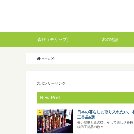
森旅（モリップ）
木の物語
ホーム
スポンサーリンク
New Post
日本の暮らしに取り入れたい。
工芸品6選
長い歴史と匠の技、そして美しさを持
統的工芸品の数々...