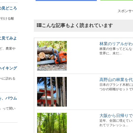
の見どころ
スポンサ
で行ける離
こんな記事もよく読まれています
に見てみよ
林業のリアルがわ
ど、農業や
林業の仕事ってどんな
世界に、未だ...
ハイキング
べに訪れる
高野山の林業を代
日本のブランド木材に
つかの樹種がセットで地.
を、バウム
」って聞い
大阪から日帰りで
近年、全国に増えてい
れてリフレッシュ...