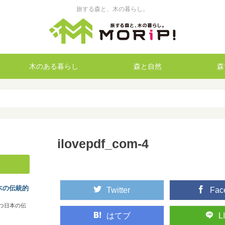
旅する森と、木の暮らし。
木のある暮らし
森と自然
森
ilovepdf_com-4
木の伝統的
Twitter
Fac
つ日本の伝
はてブ
L