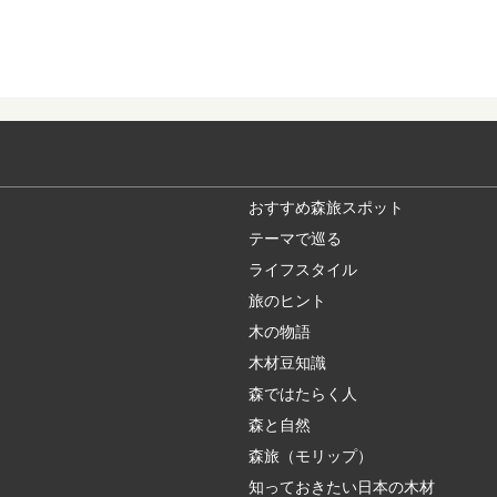
カラマツ：知って
日本人なら知っておき
落葉する針葉樹「...
マツ（松）：知っ
日本人なら知っておき
形づくる代表的な...
おすすめ森旅スポット
テーマで巡る
ライフスタイル
「あさひねこ」の
旅のヒント
日本のブランド木材に
いくつかの樹種がセット.
木の物語
木材豆知識
森ではたらく人
最近話題の「森林
森と自然
東京オリンピックやエ
ーワード。 聞いた...
森旅（モリップ）
知っておきたい日本の木材