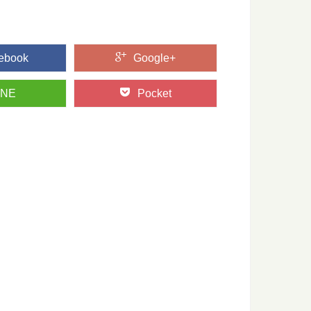
ebook
Google+
プ！高野山金剛峯寺奥の院の旅
ある金剛峯寺（和歌山県伊都郡高野町）。 あまりに有名なこの
INE
Pocket
り入れたい。木の伝統的工芸品6選
して美しさを持つ日本の伝統的工芸品の数々。 日本各地で伝統
巡る旅in島根県大田市
山遺跡とその文化的景観」としてユネスコ世界文化遺産に登録され
.