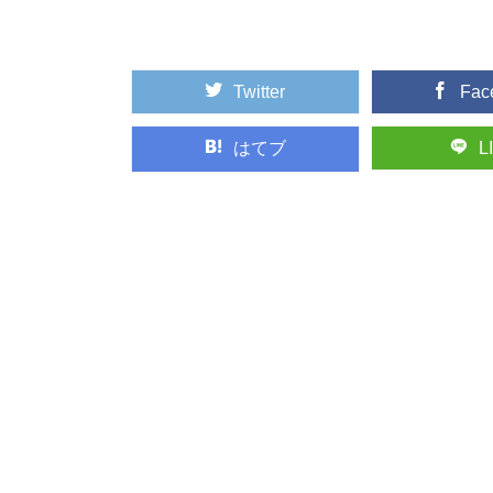
には、なんと日本...
Twitter
Fac
荘厳な森へモリッ
高野山真言宗総本山で
聖地に、奥の院（...
はてブ
L
日本の暮らしに取
長い歴史と匠の技、そ
的工芸品に指定さ...
石見銀山と地松を
2007年に「石見銀
た、島根県大田市にあ..