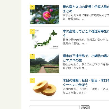
椿の森と火山の絶景！伊豆大島
まとめ
東京から高速船に乗れば2時間足らず
島、伊豆大島。 ...
木の産地ってどこ？都道府県別
う
野菜や果物の産地、漁獲高の高い港な
漁業の「産地」っ...
週末は三浦半島で、小網代の森
とマグロの旅
都心から近く、多くの人がマグロを食
観光地、神奈川県...
木目の種類：柾目・板目・木口
クーヘンで学ぼう
木目の種類、「柾目」「板目」「木口
たことがあります...
検