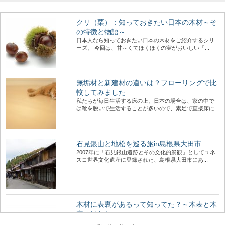
クリ（栗）：知っておきたい日本の木材～そ
の特徴と物語～
日本人なら知っておきたい日本の木材をご紹介するシリ
ーズ。 今回は、甘～くてほくほくの実がおいしい「...
無垢材と新建材の違いは？フローリングで比
較してみました
私たちが毎日生活する床の上。日本の場合は、家の中で
は靴を脱いで生活することが多いので、素足で直接床に...
石見銀山と地松を巡る旅in島根県大田市
2007年に「石見銀山遺跡とその文化的景観」としてユネ
スコ世界文化遺産に登録された、島根県大田市にあ...
木材に表裏があるって知ってた？～木表と木
裏のはなし～
突然ですが、木材にはオモテとウラがあるって知ってま