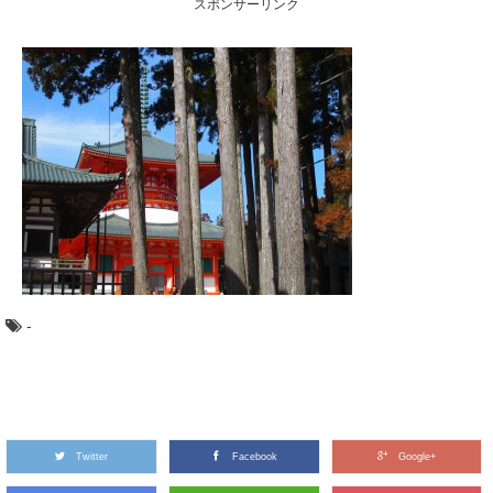
スポンサーリンク
すか？ 普段生活していても気が付かない、建築...
最近話題の「森林認証」って何？その種類や
目的とは
東京オリンピックやエシカル消費のシーンで話題になっ
ている「森林認証」というキーワード。 聞いた...
週末は三浦半島で、小網代の森ハイキングと
マグロの旅
都心から近く、多くの人がマグロを食べに訪れる観光
地、神奈川県の三浦半島。 ここには、貴重な自然...
-
荘厳な森へモリップ！高野山金剛峯寺奥の院
の旅
高野山真言宗総本山である金剛峯寺（和歌山県伊都郡高
野町）。 あまりに有名なこの聖地に、奥の院（...
Twitter
Facebook
Google+
ケヤキ（欅）：知っておきたい日本の木材～