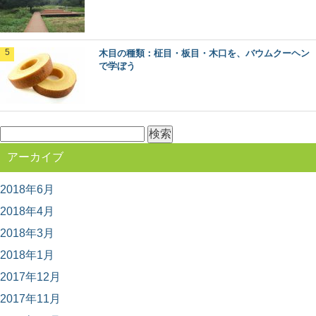
ヒバ：知っておきたい日本の木材～その特徴
と物語～
日本人なら知っておきたい日本の木材をご紹介するシリ
木目の種類：柾目・板目・木口を、バウムクーヘン
ーズ。 今回は、日本の木材の中でも特に耐久性...
で学ぼう
木目の種類：柾目・板目・木口を、バウムク
ーヘンで学ぼう
検
木目の種類、「柾目」「板目」「木口」って聞いたこと
がありますか？ 丸太をどのように製材したらど...
索:
アーカイブ
2018年6月
林業や田舎暮らしが知りたくなったら観る映
画5選
2018年4月
林業ってどんな仕事？田舎暮らしってどうなんだろう？
そう思って本や雑誌を読むのもいいですが、映像でその...
2018年3月
2018年1月
2017年12月
北山杉、北山丸太を使った空間・施工事例10
選
2017年11月
木材を使った施工事例をご紹介するシリーズ。 今回は、
京都の銘木「北山杉」「北山丸太」を使った施...