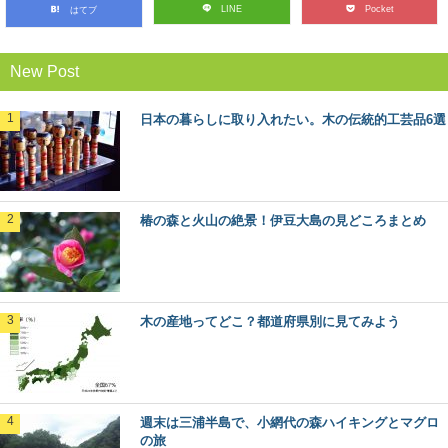
LINE
Pocket
はてブ
その特徴と物語～
日本人なら知っておきたい日本の木材をご紹介するシリ
ーズ。 今回は、日本の広葉樹の代表格とも言える「...
New Post
日本三大美林「秋田杉」をめぐる秋田観光へ
日本の暮らしに取り入れたい。木の伝統的工芸品6選
GO！
日本三大美林にも選ばれている秋田県の銘木といえば
「秋田杉」！ 一度は見てみたい天然の杉ですが、...
椿の森と火山の絶景！伊豆大島の見どころまとめ
魚梁瀬杉の巨木たちに会う：高知県馬路村
「千本山」の旅
秋田杉、吉野杉と並んで”日本三大杉美林”とされる、高知
県の「魚梁瀬杉（やなせすぎ）」。 天然魚...
木の産地ってどこ？都道府県別に見てみよう
奈良県桜井市・吉野町・川上村で吉野林業を
巡るプレミアム旅
500年の歴史を持ち、戦後の日本林業のモデルともなった
のが、奈良県南部の吉野地方で編み出された「吉野...
週末は三浦半島で、小網代の森ハイキングとマグロ
の旅