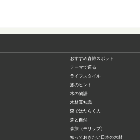
森に行くときに気
ハイキングや散策に、
アなどで、森の中...
あなたの地域の木
各都道府県のシンボル
いますか？ また、あな.
おすすめ森旅スポット
テーマで巡る
ライフスタイル
奈良県桜井市・吉
旅のヒント
500年の歴史を持ち
で編み出された「吉野..
木の物語
木材豆知識
森ではたらく人
カラマツ：知って
森と自然
日本人なら知っておき
落葉する針葉樹「...
森旅（モリップ）
知っておきたい日本の木材