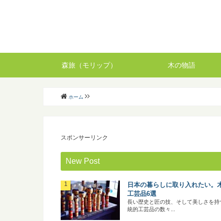
森旅（モリップ）
木の物語
ホーム
スポンサーリンク
New Post
日本の暮らしに取り入れたい。
工芸品6選
長い歴史と匠の技、そして美しさを持
統的工芸品の数々...