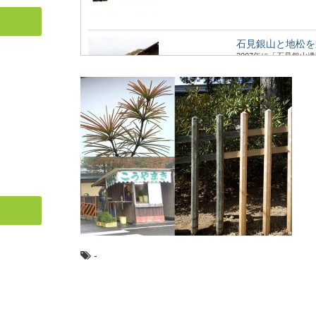
石見銀山と地松を
2007年に「石見銀
た、島根県大田市にあ..
ミズナラとコナラ
日本人なら知っておき
も身近に利用され...
クリ（栗）：知っ
日本人なら知っておき
ほくの実がおいしい「..
-
林業や田舎暮らし
林業ってどんな仕事？