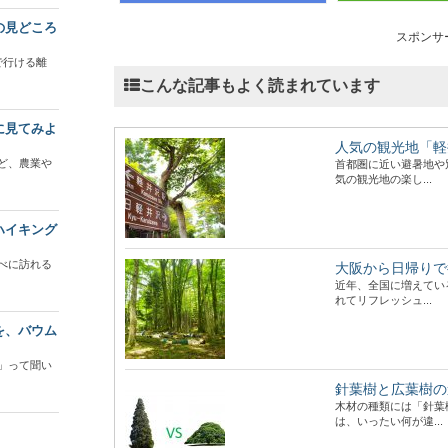
の見どころ
スポンサ
で行ける離
こんな記事もよく読まれています
に見てみよ
人気の観光地「軽
ど、農業や
首都圏に近い避暑地や
気の観光地の楽し...
ハイキング
べに訪れる
大阪から日帰りで
近年、全国に増えてい
れてリフレッシュ...
を、バウム
」って聞い
針葉樹と広葉樹の
木材の種類には「針葉
は、いったい何が違...