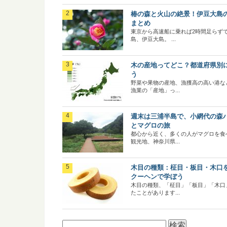
椿の森と火山の絶景！伊豆大島
まとめ
東京から高速船に乗れば2時間足らず
島、伊豆大島。 ...
木の産地ってどこ？都道府県別
う
野菜や果物の産地、漁獲高の高い港な
漁業の「産地」っ...
週末は三浦半島で、小網代の森
とマグロの旅
都心から近く、多くの人がマグロを食
観光地、神奈川県...
木目の種類：柾目・板目・木口
クーヘンで学ぼう
木目の種類、「柾目」「板目」「木口
たことがあります...
検