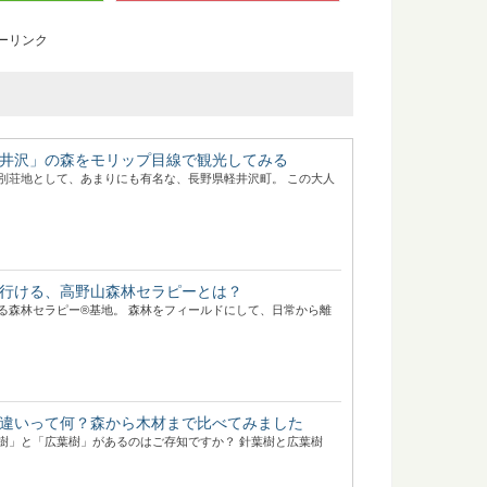
ーリンク
井沢」の森をモリップ目線で観光してみる
別荘地として、あまりにも有名な、長野県軽井沢町。 この大人
行ける、高野山森林セラピーとは？
る森林セラピー®基地。 森林をフィールドにして、日常から離
違いって何？森から木材まで比べてみました
樹」と「広葉樹」があるのはご存知ですか？ 針葉樹と広葉樹