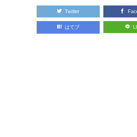
もいいですが、映像でそ
Twitter
Fac
はてブ
L
木の曲げわっぱお
近年のお弁当ブームに
箱。 なんとなくかっ...
日本三大美林へ！
日本三大美林の一つ、
国内では青森県...
木材に表裏がある
突然ですが、木材には
が付かない、建築...