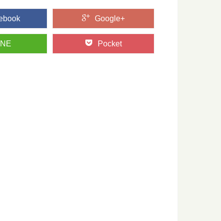
の...
ebook
Google+
INE
Pocket
弁当箱を使うメリットと注意点
も乗って、人気が出てきている木の「曲げわっぱ」のお弁当
青森県津軽地方・青森ヒバの旅
青森県にある「青森ヒバ」をご存知ですか？ ヒバの森は、日本
って知ってた？～木表と木裏のはなし～
オモテとウラがあるって知ってますか？ 普段生活していても気