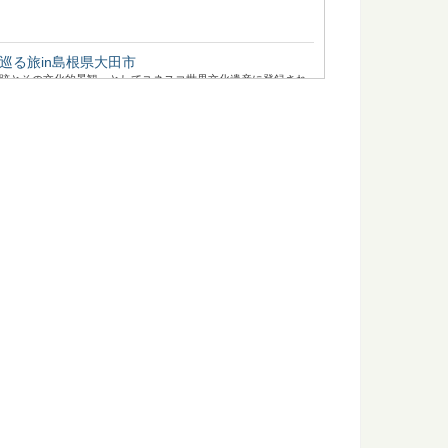
巡る旅in島根県大田市
山遺跡とその文化的景観」としてユネスコ世界文化遺産に登録され
.
：知っておきたい日本の木材～特徴と物語～
たい日本の木材をご紹介するシリーズ。 今回は、広葉樹の中で
ておきたい日本の木材～その特徴と物語～
たい日本の木材をご紹介するシリーズ。 今回は、甘～くてほく
.
が知りたくなったら観る映画5選
田舎暮らしってどうなんだろう？そう思って本や雑誌を読むの