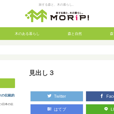
旅する森と、木の暮らし。
木のある暮らし
森と自然
森
見出し３
木の伝統的
Twitter
Fac
つ日本の伝
はてブ
L