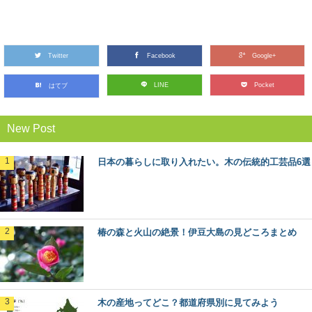
北山杉、北山丸太を使った空間・施工事例10
選
Twitter
木材を使った施工事例をご紹介するシリーズ。 今回は、
Facebook
Google+
京都の銘木「北山杉」「北山丸太」を使った施...
LINE
Pocket
はてブ
最近話題の「森林認証」って何？その種類や
New Post
目的とは
東京オリンピックやエシカル消費のシーンで話題になっ
ている「森林認証」というキーワード。 聞いた...
日本の暮らしに取り入れたい。木の伝統的工芸品6選
週末は三浦半島で、小網代の森ハイキングと
マグロの旅
都心から近く、多くの人がマグロを食べに訪れる観光
椿の森と火山の絶景！伊豆大島の見どころまとめ
地、神奈川県の三浦半島。 ここには、貴重な自然...
針葉樹と広葉樹の違いって何？森から木材ま
で比べてみました
木の産地ってどこ？都道府県別に見てみよう
木材の種類には「針葉樹」と「広葉樹」があるのはご存