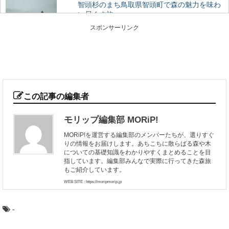
智頭杉のまち鳥取県智頭町で森の魅力を味わ
い尽くす旅
古くからの林業地として知られる、鳥取県智頭（ちづ）
スポンサーリンク
町。 そこで育った杉は「智頭杉」と呼ばれ、品...
林業のリアルがわかる！今ドキのきこりブロ
グ5選
林業の仕事ってどんなもの？ どんな人がはたらいている
の？ ふだんは見えない林業の世界に、未だ...
この記事の編集者
モリップ編集部 MORiP!
マニアもビギナーも楽しめる！？「林業機械
MORiP!を運営する編集部のメンバーたちが、選りすぐ
展」に行ってきた
りの情報をお届けします。あちこちに散らばる森や木
年に１回開催されている、林業界にとっては恒例のイベ
についての基礎知識をわかりやすくまとめることを目
ント「林業機械展」。 とてもマニアックな響き...
指しています。編集部みんなで実際に行ってきた森旅
もご紹介しています。
WEB SITE : https://moripmorip.jp
高野山の林業を代表する「高野六木」とは
日本のブランド木材には、○○杉といった1つの樹種だけで
なく、地域を代表するいくつかの樹種がセットで地...
-