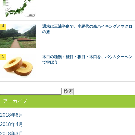
知ですか？ 針葉樹と広葉樹は、いったい何が違...
ミズナラとコナラ：知っておきたい日本の木
週末は三浦半島で、小網代の森ハイキングとマグロ
材～特徴と物語～
の旅
日本人なら知っておきたい日本の木材をご紹介するシリ
ーズ。 今回は、広葉樹の中でも身近に利用され...
木目の種類：柾目・板目・木口を、バウムクーヘン
木材に表裏があるって知ってた？～木表と木
で学ぼう
裏のはなし～
突然ですが、木材にはオモテとウラがあるって知ってま
すか？ 普段生活していても気が付かない、建築...
検
索:
日本の暮らしに取り入れたい。木の伝統的工
アーカイブ
芸品6選
長い歴史と匠の技、そして美しさを持つ日本の伝統的工
芸品の数々。 日本各地で伝統的工芸品に指定さ...
2018年6月
2018年4月
2018年3月
奈良県桜井市・吉野町・川上村で吉野林業を