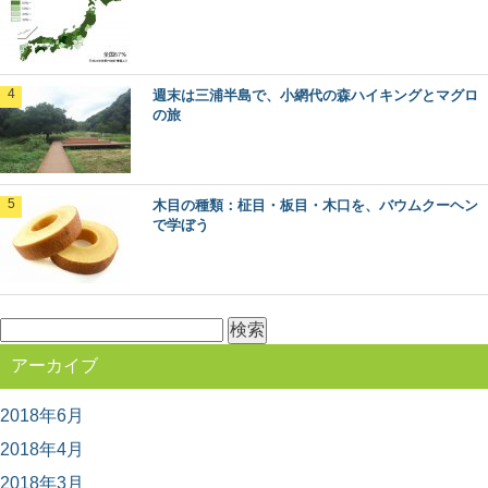
人気スポット「赤沢自然休養林」。 木曽路の...
木材に表裏があるって知ってた？～木表と木
週末は三浦半島で、小網代の森ハイキングとマグロ
裏のはなし～
の旅
突然ですが、木材にはオモテとウラがあるって知ってま
すか？ 普段生活していても気が付かない、建築...
木目の種類：柾目・板目・木口を、バウムクーヘン
マニアもビギナーも楽しめる！？「林業機械
で学ぼう
展」に行ってきた
年に１回開催されている、林業界にとっては恒例のイベ
ント「林業機械展」。 とてもマニアックな響き...
検
索:
日本三大美林へ！青森県津軽地方・青森ヒバ
アーカイブ
の旅
日本三大美林の一つ、青森県にある「青森ヒバ」をご存
知ですか？ ヒバの森は、日本国内では青森県...
2018年6月
2018年4月
2018年3月
高野山の林業を代表する「高野六木」とは