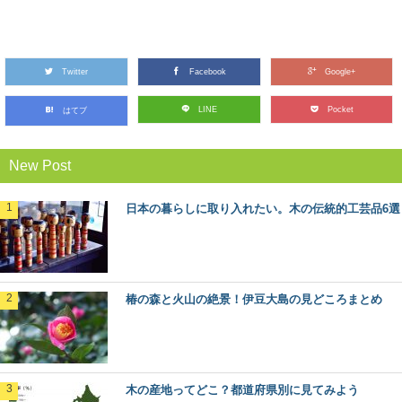
木の産地ってどこ？都道府県別に見てみよう
野菜や果物の産地、漁獲高の高い港など、農業や漁業の
「産地」って何となくイメージがありますよね。 ...
Twitter
Facebook
Google+
LINE
Pocket
はてブ
マツ（松）：知っておきたい日本の木材～そ
New Post
の特徴と物語～
日本人なら知っておきたい日本の木材をご紹介するシリ
ーズ。 今回は、日本の風景を形づくる代表的な...
日本の暮らしに取り入れたい。木の伝統的工芸品6選
あなたの地域の木はなに？47都道府県の木
各都道府県のシンボルの一つとして、「都道府県の木」
が定められているのを知っていますか？ また、あな...
椿の森と火山の絶景！伊豆大島の見どころまとめ
森林浴発祥の地！長野県・赤沢自然休養林で
したい6つのこと
木の産地ってどこ？都道府県別に見てみよう
森林浴発祥の地”であり木曽桧の美林が広がる、長野県の