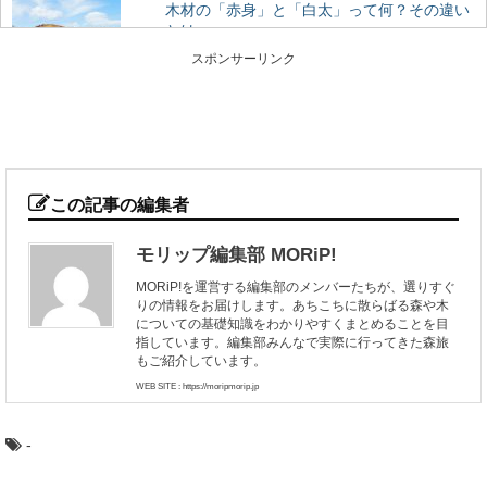
木材の「赤身」と「白太」って何？その違い
とは
木材の部位には「赤身」と「白太」があるって聞いたこ
スポンサーリンク
とありますか？ 赤身と白太とは、何が違うので...
智頭杉のまち鳥取県智頭町で森の魅力を味わ
い尽くす旅
古くからの林業地として知られる、鳥取県智頭（ちづ）
町。 そこで育った杉は「智頭杉」と呼ばれ、品...
この記事の編集者
モリップ編集部 MORiP!
ヒバ：知っておきたい日本の木材～その特徴
MORiP!を運営する編集部のメンバーたちが、選りすぐ
と物語～
りの情報をお届けします。あちこちに散らばる森や木
日本人なら知っておきたい日本の木材をご紹介するシリ
についての基礎知識をわかりやすくまとめることを目
ーズ。 今回は、日本の木材の中でも特に耐久性...
指しています。編集部みんなで実際に行ってきた森旅
もご紹介しています。
WEB SITE : https://moripmorip.jp
週末は三浦半島で、小網代の森ハイキングと
マグロの旅
-
都心から近く、多くの人がマグロを食べに訪れる観光
地、神奈川県の三浦半島。 ここには、貴重な自然...