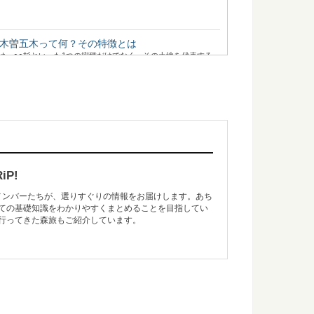
木曽五木って何？その特徴とは
は、○○杉といった1つの樹種だけでなく、その土地を代表する
..
弁当箱を使うメリットと注意点
も乗って、人気が出てきている木の「曲げわっぱ」のお弁当
P!
のメンバーたちが、選りすぐりの情報をお届けします。あち
ての基礎知識をわかりやすくまとめることを目指してい
本にあるユニークな木造の橋6選
行ってきた森旅もご紹介しています。
るのが楽しみな森と木の旅、モリップ。 今回は、一度は見てみ
表する「高野六木」とは
は、○○杉といった1つの樹種だけでなく、地域を代表するいく