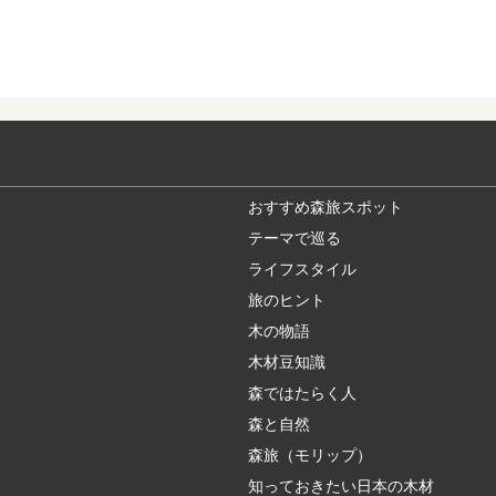
水辺が近い奇跡の
青森県にある、新緑や
にもよく登場するので、
林業や田舎暮らし
林業ってどんな仕事？
もいいですが、映像でそ
おすすめ森旅スポット
テーマで巡る
ライフスタイル
スギ（杉）：知っ
旅のヒント
日本人なら知っておき
く植林され、最も...
木の物語
木材豆知識
森ではたらく人
大阪から日帰りで
森と自然
近年、全国に増えてい
れてリフレッシュ...
森旅（モリップ）
知っておきたい日本の木材