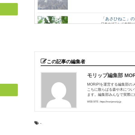
「あさひねこ」の
日本のブランド木材に
いくつかの樹種がセット.
木の曲げわっぱお
近年のお弁当ブームに
この記事の編集者
箱。 なんとなくかっ...
モリップ編集部 MORi
MORiP!を運営する編集部
こちに散らばる森や木につい
渡ってみたい！日
ます。編集部みんなで実際に
いろいろなテーマで巡
たい、渡ってみた...
WEB SITE : https://moripmorip.jp
-
高野山の林業を代
日本のブランド木材に