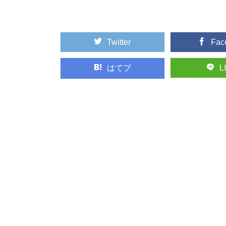
つかの樹種がセットで地.
Twitter
Fac
マニアもビギナー
年に１回開催されてい
マニアックな響き...
はてブ
L
木の産地ってどこ
野菜や果物の産地、漁
ジがありますよね。 ...
日本最古の人工林
日本各地の林業のモデ
には、なんと日本...