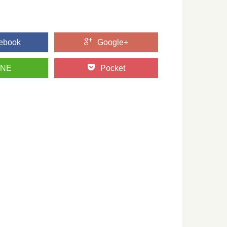
..
ebook
Google+
も楽しめる！？「林業機械展」に行ってきた
る、林業界にとっては恒例のイベント「林業機械展」。 とても
INE
Pocket
？都道府県別に見てみよう
獲高の高い港など、農業や漁業の「産地」って何となくイメー
「歴史の証人」下多古村有林に行ってきた！
ルとなった、吉野林業。 その発祥の地と言われる奈良県川上村