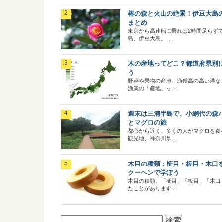
椿の森と火山の絶景！伊豆大島
まとめ
東京から高速船に乗れば2時間足らず
島、伊豆大島。 ...
木の産地ってどこ？都道府県別
う
野菜や果物の産地、漁獲高の高い港な
漁業の「産地」っ...
週末は三浦半島で、小網代の森
とマグロの旅
都心から近く、多くの人がマグロを食
観光地、神奈川県...
木目の種類：柾目・板目・木口
クーヘンで学ぼう
木目の種類、「柾目」「板目」「木口
たことがあります...
検