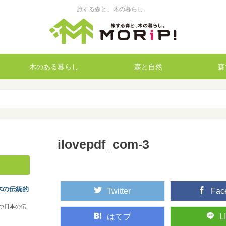
旅する森と、木の暮らし。
木のある暮らし
森と自然
森
ilovepdf_com-3
木の伝統的
Twitter
Fac
つ日本の伝
はてブ
L