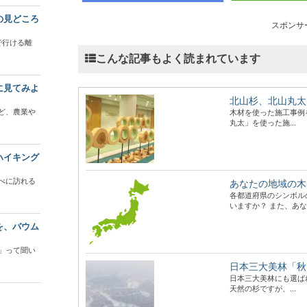
の見どころ
スポンサ
で行ける離
こんな記事もよく読まれています
に見てみよ
北山杉、北山丸太
ど、農業や
木材を使った施工事例
丸太」を使った施...
ハイキング
べに訪れる
あなたの地域の木
各都道府県のシンボル
いますか？ また、あな.
を、バウム
」って聞い
日本三大美林「秋
日本三大美林にも選ば
天然の杉ですが、...