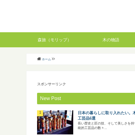
森旅（モリップ）
木の物語
ホーム
スポンサーリンク
New Post
日本の暮らしに取り入れたい。
工芸品6選
長い歴史と匠の技、そして美しさを持
統的工芸品の数々...