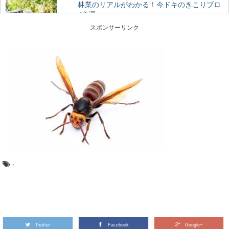
林業のリアルがわかる！今ドキのきこりブロ
グ5選
林業の仕事ってどんなもの？ どんな人がはたらいている
スポンサーリンク
の？ ふだんは見えない林業の世界に、未だ...
木目の種類：柾目・板目・木口を、バウムク
ーヘンで学ぼう
木目の種類、「柾目」「板目」「木口」って聞いたこと
がありますか？ 丸太をどのように製材したらど...
最近話題の「森林認証」って何？その種類や
目的とは
東京オリンピックやエシカル消費のシーンで話題になっ
ている「森林認証」というキーワード。 聞いた...
-
石見銀山と地松を巡る旅in島根県大田市
2007年に「石見銀山遺跡とその文化的景観」としてユネ
スコ世界文化遺産に登録された、島根県大田市にあ...
Twitter
Facebook
Google+