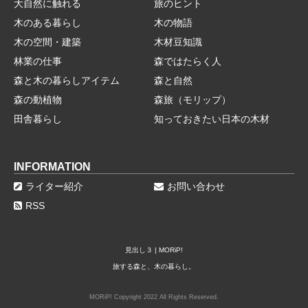
大自然に触れる
旅のヒント
木のある暮らし
木の物語
木の空間・建築
木材豆知識
林業の仕事
森ではたらく人
森と木の暮らしアイテム
森と自然
森の動植物
森旅（モリップ）
田舎暮らし
知っておきたい日本の木材
INFORMATION
ライター紹介
お問い合わせ
RSS
見出し３ | MORiP!
旅する森と、木の暮らし。
MORiP! Copyright 2022 All Rights Reserved.