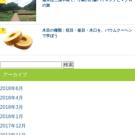
人気スポット「赤沢自然休養林」。 木曽路の...
の旅
林業や田舎暮らしが知りたくなったら観る映
画5選
木目の種類：柾目・板目・木口を、バウムクーヘン
で学ぼう
林業ってどんな仕事？田舎暮らしってどうなんだろう？
そう思って本や雑誌を読むのもいいですが、映像でその...
日本三大美林「秋田杉」をめぐる秋田観光へ
検
GO！
索:
日本三大美林にも選ばれている秋田県の銘木といえば
アーカイブ
「秋田杉」！ 一度は見てみたい天然の杉ですが、...
2018年6月
魚梁瀬杉の巨木たちに会う：高知県馬路村
2018年4月
「千本山」の旅
2018年3月
秋田杉、吉野杉と並んで”日本三大杉美林”とされる、高知
県の「魚梁瀬杉（やなせすぎ）」。 天然魚...
2018年1月
2017年12月
椿の森と火山の絶景！伊豆大島の見どころま