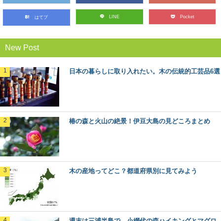
LINE
Pocket
はてブ
無垢材と新建材の違いは？フローリングで比
較してみました
私たちが毎日生活する床の上。日本の場合は、家の中で
New Post
は靴を脱いで生活することが多いので、素足で直接床に...
日本の暮らしに取り入れたい。木の伝統的工芸品6選
木の曲げわっぱお弁当箱を使うメリットと注
意点
近年のお弁当ブームにも乗って、人気が出てきている木
の「曲げわっぱ」のお弁当箱。 なんとなくかっ...
椿の森と火山の絶景！伊豆大島の見どころまとめ
「あさひねこ」の木曽五木って何？その特徴
とは
日本のブランド木材には、○○杉といった1つの樹種だけで
なく、その土地を代表するいくつかの樹種がセット...
木の産地ってどこ？都道府県別に見てみよう
森林浴発祥の地！長野県・赤沢自然休養林で
したい6つのこと
森林浴発祥の地”であり木曽桧の美林が広がる、長野県の
週末は三浦半島で、小網代の森ハイキングとマグロ