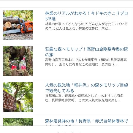
林業のリアルがわかる！今ドキのきこりブロ
グ5選
林業の仕事ってどんなもの？ どんな人がはたらいている
の？ ふだんは見えない林業の世界に、未だ...
荘厳な森へモリップ！高野山金剛峯寺奥の院
の旅
高野山真言宗総本山である金剛峯寺（和歌山県伊都郡高
野町）。 あまりに有名なこの聖地に、奥の院（...
人気の観光地「軽井沢」の森をモリップ目線
で観光してみる
首都圏に近い避暑地や別荘地として、あまりにも有名
な、長野県軽井沢町。 この大人気の観光地の楽し...
森林浴発祥の地！長野県・赤沢自然休養林で
したい6つのこと
森林浴発祥の地”であり木曽桧の美林が広がる、長野県の