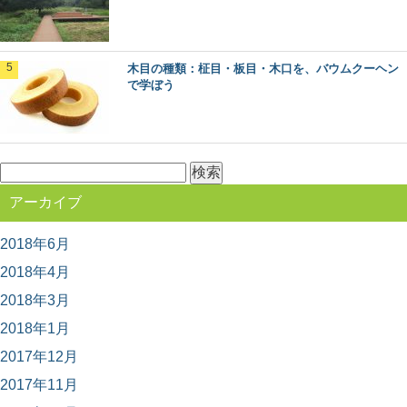
意外とお世話になってます、スギの葉の使い
方いろいろ
日本でもっとも多く植林されていて、木材として、とて
木目の種類：柾目・板目・木口を、バウムクーヘン
も身近な木、スギ。 じつは木材だけでなく、そ...
で学ぼう
木材の「赤身」と「白太」って何？その違い
とは
検
木材の部位には「赤身」と「白太」があるって聞いたこ
とありますか？ 赤身と白太とは、何が違うので...
索:
アーカイブ
2018年6月
ミズナラとコナラ：知っておきたい日本の木
材～特徴と物語～
2018年4月
日本人なら知っておきたい日本の木材をご紹介するシリ
ーズ。 今回は、広葉樹の中でも身近に利用され...
2018年3月
2018年1月
2017年12月
木材に表裏があるって知ってた？～木表と木
裏のはなし～
2017年11月
突然ですが、木材にはオモテとウラがあるって知ってま
すか？ 普段生活していても気が付かない、建築...