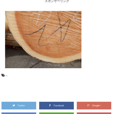
スポンサーリンク
人気スポット「赤沢自然休養林」。 木曽路の...
木目の種類：柾目・板目・木口を、バウムク
ーヘンで学ぼう
木目の種類、「柾目」「板目」「木口」って聞いたこと
がありますか？ 丸太をどのように製材したらど...
「あさひねこ」の木曽五木って何？その特徴
とは
日本のブランド木材には、○○杉といった1つの樹種だけで
なく、その土地を代表するいくつかの樹種がセット...
-
針葉樹と広葉樹の違いって何？森から木材ま
で比べてみました
木材の種類には「針葉樹」と「広葉樹」があるのはご存
知ですか？ 針葉樹と広葉樹は、いったい何が違...
Twitter
Facebook
Google+
あなたの地域の木はなに？47都道府県の木