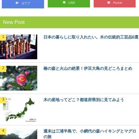
LINE
Pocket
はてブ
各都道府県のシンボルの一つとして、「都道府県の木」
が定められているのを知っていますか？ また、あな...
New Post
森に行くときに気を付けたい、危険な生物た
日本の暮らしに取り入れたい。木の伝統的工芸品6選
ち
ハイキングや散策に、森に出かけるのは気持ちがいいも
の。 最近では森林ボランティアなどで、森の中...
椿の森と火山の絶景！伊豆大島の見どころまとめ
マニアもビギナーも楽しめる！？「林業機械
展」に行ってきた
年に１回開催されている、林業界にとっては恒例のイベ
ント「林業機械展」。 とてもマニアックな響き...
木の産地ってどこ？都道府県別に見てみよう
ヒバ：知っておきたい日本の木材～その特徴
と物語～
日本人なら知っておきたい日本の木材をご紹介するシリ
ーズ。 今回は、日本の木材の中でも特に耐久性...
週末は三浦半島で、小網代の森ハイキングとマグロ
の旅