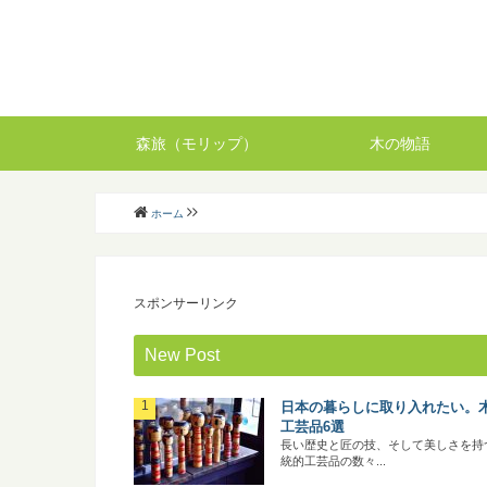
森旅（モリップ）
木の物語
ホーム
スポンサーリンク
New Post
日本の暮らしに取り入れたい。
工芸品6選
長い歴史と匠の技、そして美しさを持
統的工芸品の数々...