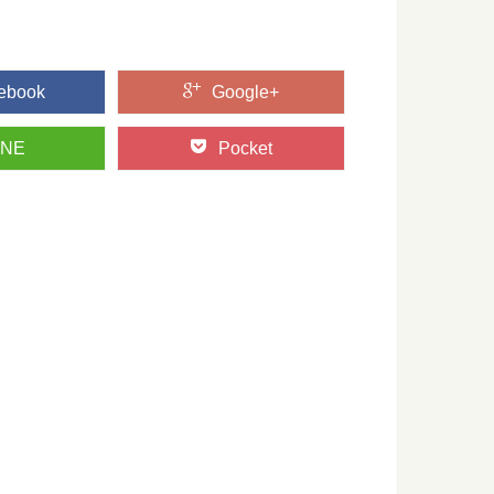
ebook
Google+
ておきたい日本の木材～その特徴と物語～
たい日本の木材をご紹介するシリーズ。 今回は、日本で最も多
INE
Pocket
も楽しめる！？「林業機械展」に行ってきた
る、林業界にとっては恒例のイベント「林業機械展」。 とても
青森県津軽地方・青森ヒバの旅
青森県にある「青森ヒバ」をご存知ですか？ ヒバの森は、日本