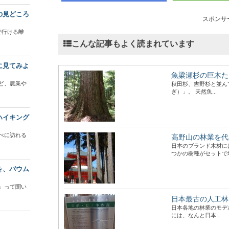
の見どころ
スポンサ
で行ける離
こんな記事もよく読まれています
に見てみよ
魚梁瀬杉の巨木た
ど、農業や
秋田杉、吉野杉と並ん
ぎ）」。 天然魚...
ハイキング
べに訪れる
高野山の林業を代
日本のブランド木材に
つかの樹種がセットで地.
を、バウム
」って聞い
日本最古の人工林
日本各地の林業のモデ
には、なんと日本...