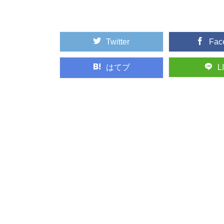
れてリフレッシュ...
Twitter
Fac
スギ（杉）：知っ
日本人なら知っておき
く植林され、最も...
はてブ
L
マニアもビギナー
年に１回開催されてい
マニアックな響き...
日本三大美林へ！
日本三大美林の一つ、
国内では青森県...