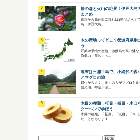
椿の森と火山の絶景！伊豆大島
まとめ
東京から高速船に乗れば2時間足らず
島、伊豆大島。 ...
木の産地ってどこ？都道府県別
う
野菜や果物の産地、漁獲高の高い港な
漁業の「産地」っ...
週末は三浦半島で、小網代の森
とマグロの旅
都心から近く、多くの人がマグロを食
観光地、神奈川県...
木目の種類：柾目・板目・木口
クーヘンで学ぼう
木目の種類、「柾目」「板目」「木口
たことがあります...
検