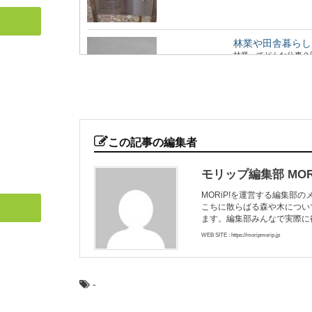
林業や田舎暮らし
林業ってどんな仕事？
もいいですが、映像でそ
ヒバ：知っておき
日本人なら知っておき
この記事の編集者
中でも特に耐久性...
モリップ編集部 MORi
MORiP!を運営する編集部
こちに散らばる森や木につい
クリ（栗）：知っ
ます。編集部みんなで実際に
日本人なら知っておき
ほくの実がおいしい「..
WEB SITE : https://moripmorip.jp
-
大阪から日帰りで
近年、全国に増えてい