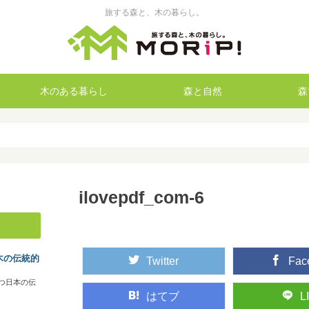
旅する森と、木の暮らし。
木のある暮らし
森と自然
森
ilovepdf_com-6
木の伝統的
Twitter
Fac
つ日本の伝
はてブ
L