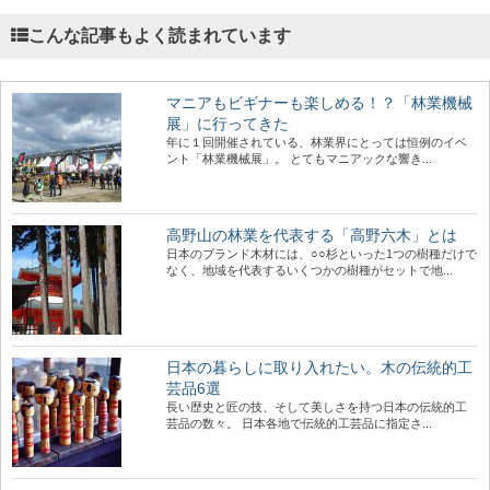
こんな記事もよく読まれています
マニアもビギナーも楽しめる！？「林業機械
展」に行ってきた
年に１回開催されている、林業界にとっては恒例のイベ
ント「林業機械展」。 とてもマニアックな響き...
高野山の林業を代表する「高野六木」とは
日本のブランド木材には、○○杉といった1つの樹種だけで
なく、地域を代表するいくつかの樹種がセットで地...
日本の暮らしに取り入れたい。木の伝統的工
芸品6選
長い歴史と匠の技、そして美しさを持つ日本の伝統的工
芸品の数々。 日本各地で伝統的工芸品に指定さ...