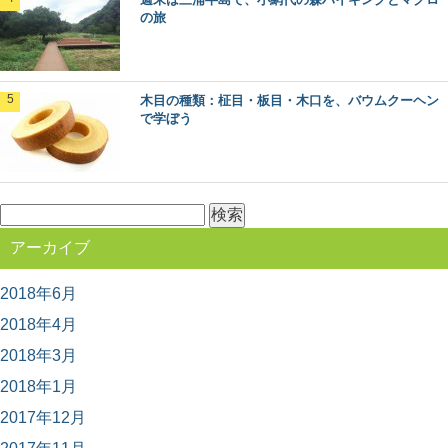
ーズ。 今回は、日本建築には欠かせない針葉樹...
の旅
林業や田舎暮らしが知りたくなったら観る映
画5選
木目の種類：柾目・板目・木口を、バウムクーヘン
で学ぼう
林業ってどんな仕事？田舎暮らしってどうなんだろう？
そう思って本や雑誌を読むのもいいですが、映像でその...
銘木「吉野杉」の木材としての特徴とは？
検
日本三大人工美林の中でも最も古く500年の歴史を持つと
索:
される「吉野杉」。 建築のプロもエンドユ...
アーカイブ
2018年6月
無垢材と新建材の違いは？フローリングで比
2018年4月
較してみました
2018年3月
私たちが毎日生活する床の上。日本の場合は、家の中で
は靴を脱いで生活することが多いので、素足で直接床に...
2018年1月
2017年12月
木の産地ってどこ？都道府県別に見てみよう