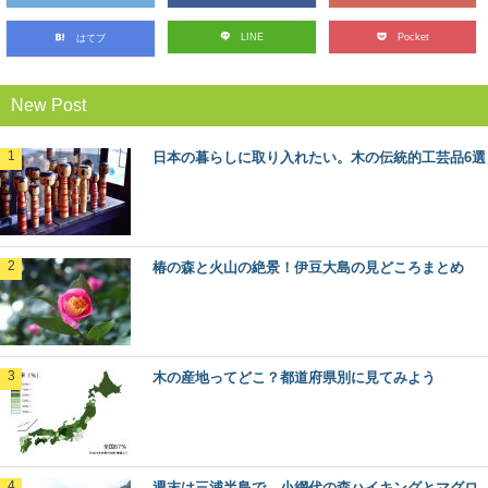
LINE
Pocket
はてブ
人気の観光地「軽井沢」の森をモリップ目線
で観光してみる
首都圏に近い避暑地や別荘地として、あまりにも有名
New Post
な、長野県軽井沢町。 この大人気の観光地の楽し...
日本の暮らしに取り入れたい。木の伝統的工芸品6選
日本三大美林へ！青森県津軽地方・青森ヒバ
の旅
日本三大美林の一つ、青森県にある「青森ヒバ」をご存
知ですか？ ヒバの森は、日本国内では青森県...
椿の森と火山の絶景！伊豆大島の見どころまとめ
ミズナラとコナラ：知っておきたい日本の木
材～特徴と物語～
日本人なら知っておきたい日本の木材をご紹介するシリ
ーズ。 今回は、広葉樹の中でも身近に利用され...
木の産地ってどこ？都道府県別に見てみよう
ヒノキ（桧）：知っておきたい日本の木材～
その特徴と物語～
日本人なら知っておきたい日本の木材をご紹介するシリ
週末は三浦半島で、小網代の森ハイキングとマグロ