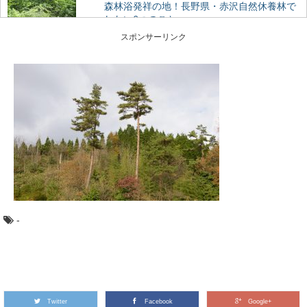
森林浴発祥の地！長野県・赤沢自然休養林で
したい6つのこと
森林浴発祥の地”であり木曽桧の美林が広がる、長野県の
スポンサーリンク
人気スポット「赤沢自然休養林」。 木曽路の...
智頭杉のまち鳥取県智頭町で森の魅力を味わ
い尽くす旅
古くからの林業地として知られる、鳥取県智頭（ちづ）
町。 そこで育った杉は「智頭杉」と呼ばれ、品...
森に行くときに気を付けたい、危険な生物た
ち
ハイキングや散策に、森に出かけるのは気持ちがいいも
の。 最近では森林ボランティアなどで、森の中...
-
水辺が近い奇跡の森！「奥入瀬渓流」の楽し
み方
青森県にある、新緑や紅葉の絶景で知られる森旅スポッ
ト「奥入瀬渓流」。メディアにもよく登場するので、一...
Twitter
Facebook
Google+