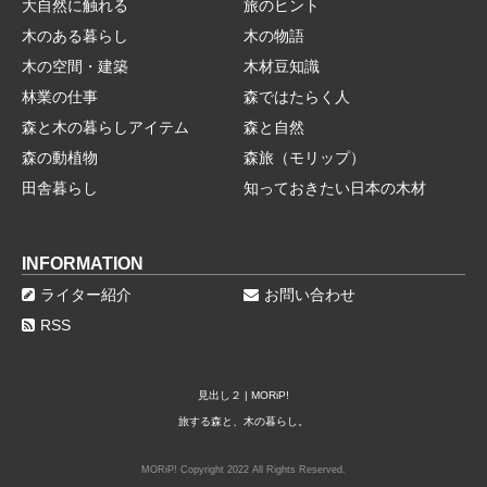
大自然に触れる
旅のヒント
木のある暮らし
木の物語
木の空間・建築
木材豆知識
林業の仕事
森ではたらく人
森と木の暮らしアイテム
森と自然
森の動植物
森旅（モリップ）
田舎暮らし
知っておきたい日本の木材
INFORMATION
ライター紹介
お問い合わせ
RSS
見出し２ | MORiP!
旅する森と、木の暮らし。
MORiP! Copyright 2022 All Rights Reserved.