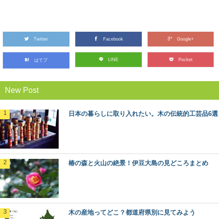
最近話題の「森林認証」って何？その種類や
目的とは
Twitter
東京オリンピックやエシカル消費のシーンで話題になっ
Facebook
Google+
ている「森林認証」というキーワード。 聞いた...
LINE
Pocket
はてブ
水辺が近い奇跡の森！「奥入瀬渓流」の楽し
New Post
み方
青森県にある、新緑や紅葉の絶景で知られる森旅スポッ
ト「奥入瀬渓流」。メディアにもよく登場するので、一...
日本の暮らしに取り入れたい。木の伝統的工芸品6選
日本最古の人工林「歴史の証人」下多古村有
林に行ってきた！
日本各地の林業のモデルとなった、吉野林業。 その発祥
椿の森と火山の絶景！伊豆大島の見どころまとめ
の地と言われる奈良県川上村には、なんと日本...
森に行くときに気を付けたい、危険な生物た
ち
木の産地ってどこ？都道府県別に見てみよう
ハイキングや散策に、森に出かけるのは気持ちがいいも