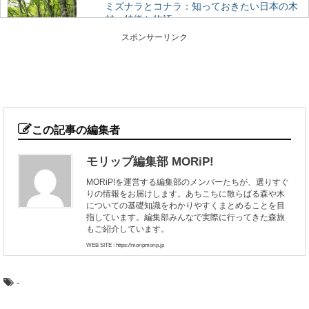
ミズナラとコナラ：知っておきたい日本の木
材～特徴と物語～
日本人なら知っておきたい日本の木材をご紹介するシリ
スポンサーリンク
ーズ。 今回は、広葉樹の中でも身近に利用され...
荘厳な森へモリップ！高野山金剛峯寺奥の院
の旅
高野山真言宗総本山である金剛峯寺（和歌山県伊都郡高
野町）。 あまりに有名なこの聖地に、奥の院（...
この記事の編集者
モリップ編集部 MORiP!
魚梁瀬杉の巨木たちに会う：高知県馬路村
MORiP!を運営する編集部のメンバーたちが、選りすぐ
「千本山」の旅
りの情報をお届けします。あちこちに散らばる森や木
秋田杉、吉野杉と並んで”日本三大杉美林”とされる、高知
についての基礎知識をわかりやすくまとめることを目
県の「魚梁瀬杉（やなせすぎ）」。 天然魚...
指しています。編集部みんなで実際に行ってきた森旅
もご紹介しています。
WEB SITE : https://moripmorip.jp
大阪から日帰りで行ける、高野山森林セラピ
ーとは？
-
近年、全国に増えている森林セラピー®基地。 森林をフ
ィールドにして、日常から離れてリフレッシュ...