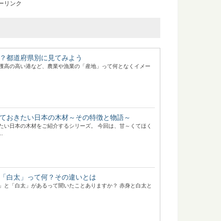
ーリンク
？都道府県別に見てみよう
獲高の高い港など、農業や漁業の「産地」って何となくイメー
ておきたい日本の木材～その特徴と物語～
たい日本の木材をご紹介するシリーズ。 今回は、甘～くてほく
.
「白太」って何？その違いとは
」と「白太」があるって聞いたことありますか？ 赤身と白太と