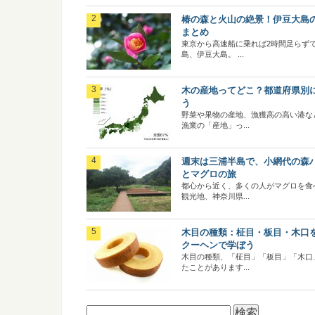
椿の森と火山の絶景！伊豆大島
まとめ
東京から高速船に乗れば2時間足らず
島、伊豆大島。 ...
木の産地ってどこ？都道府県別
う
野菜や果物の産地、漁獲高の高い港な
漁業の「産地」っ...
週末は三浦半島で、小網代の森
とマグロの旅
都心から近く、多くの人がマグロを食
観光地、神奈川県...
木目の種類：柾目・板目・木口
クーヘンで学ぼう
木目の種類、「柾目」「板目」「木口
たことがあります...
検