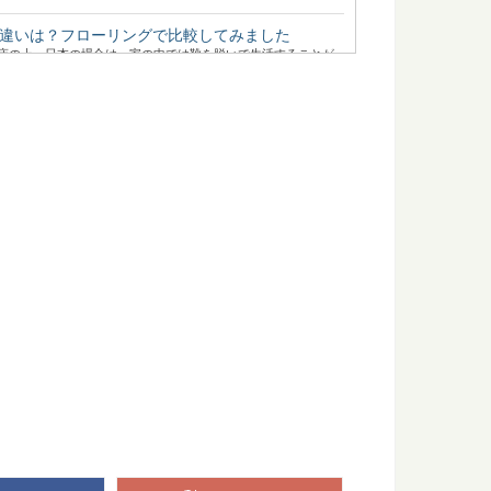
違いは？フローリングで比較してみました
床の上。日本の場合は、家の中では靴を脱いで生活することが
に...
も楽しめる！？「林業機械展」に行ってきた
る、林業界にとっては恒例のイベント「林業機械展」。 とても
森！「奥入瀬渓流」の楽しみ方
紅葉の絶景で知られる森旅スポット「奥入瀬渓流」。メディア
一...
って知ってた？～木表と木裏のはなし～
オモテとウラがあるって知ってますか？ 普段生活していても気