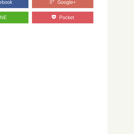
ebook
Google+
INE
Pocket
・板目・木口を、バウムクーヘンで学ぼう
「板目」「木口」って聞いたことがありますか？ 丸太をどのよ
県智頭町で森の魅力を味わい尽くす旅
て知られる、鳥取県智頭（ちづ）町。 そこで育った杉は「智頭
を付けたい、危険な生物たち
森に出かけるのは気持ちがいいもの。 最近では森林ボランティ
行ける、高野山森林セラピーとは？