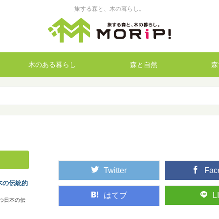
旅する森と、木の暮らし。
木のある暮らし
森と自然
森
Twitter
Fac
木の伝統的
はてブ
L
つ日本の伝