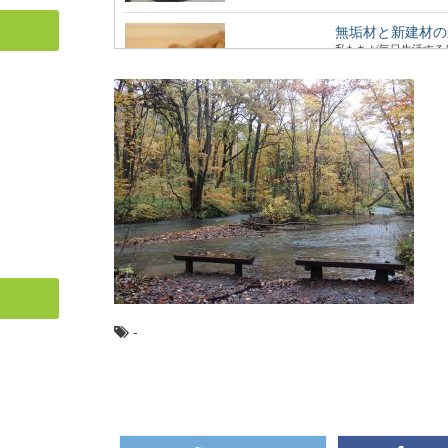
無垢材と新建材の
私たちが毎日生活する
多いので、素足で直接床
マニアもビギナー
年に１回開催されてい
マニアックな響き...
水辺が近い奇跡の
青森県にある、新緑や
にもよく登場するので、
-
木材に表裏がある
突然ですが、木材には
が付かない、建築...