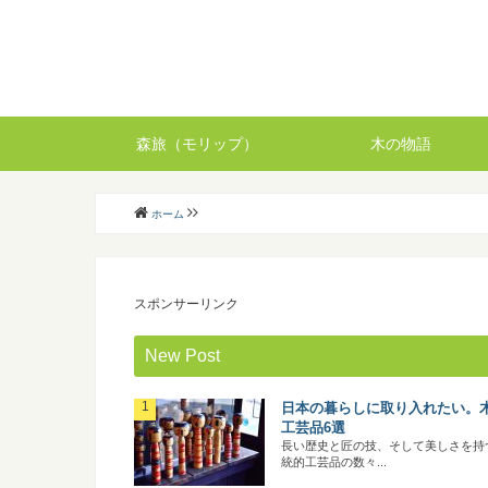
森旅（モリップ）
木の物語
ホーム
スポンサーリンク
New Post
日本の暮らしに取り入れたい。
工芸品6選
長い歴史と匠の技、そして美しさを持
統的工芸品の数々...