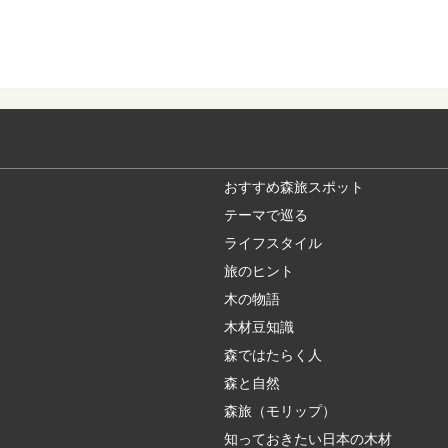
近年、全国に増えてい
れてリフレッシュ...
ヒバ：知っておき
日本人なら知っておき
中でも特に耐久性...
おすすめ森旅スポット
テーマで巡る
木の曲げわっぱお
ライフスタイル
近年のお弁当ブームに
箱。 なんとなくかっ...
旅のヒント
木の物語
木材豆知識
人気の観光地「軽
森ではたらく人
首都圏に近い避暑地や
気の観光地の楽し...
森と自然
森旅（モリップ）
知っておきたい日本の木材