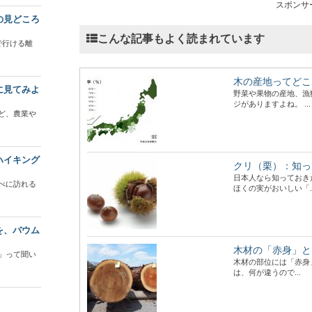
スポンサ
の見どころ
こんな記事もよく読まれています
で行ける離
木の産地ってどこ
に見てみよ
野菜や果物の産地、漁
ジがありますよね。 ...
ど、農業や
ハイキング
クリ（栗）：知っ
日本人なら知っておき
べに訪れる
ほくの実がおいしい「..
を、バウム
木材の「赤身」と
」って聞い
木材の部位には「赤身
は、何が違うので...