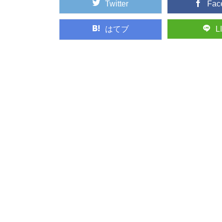
Twitter
Fac
はてブ
L
木目の種類：柾目
木目の種類、「柾目」
うに製材したらど...
智頭杉のまち鳥取
古くからの林業地とし
杉」と呼ばれ、品...
森に行くときに気
ハイキングや散策に、
アなどで、森の中...
大阪から日帰りで