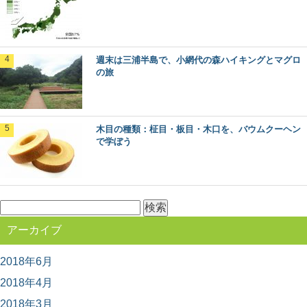
県の「魚梁瀬杉（やなせすぎ）」。 天然魚...
無垢材と新建材の違いは？フローリングで比
週末は三浦半島で、小網代の森ハイキングとマグロ
較してみました
の旅
私たちが毎日生活する床の上。日本の場合は、家の中で
は靴を脱いで生活することが多いので、素足で直接床に...
木目の種類：柾目・板目・木口を、バウムクーヘン
椿の森と火山の絶景！伊豆大島の見どころま
で学ぼう
とめ
東京から高速船に乗れば2時間足らずで行ける離島、伊豆
大島。 火山に温泉、美味しい海の幸など、椿...
検
索:
週末は三浦半島で、小網代の森ハイキングと
アーカイブ
マグロの旅
都心から近く、多くの人がマグロを食べに訪れる観光
地、神奈川県の三浦半島。 ここには、貴重な自然...
2018年6月
2018年4月
2018年3月
渡ってみたい！日本にあるユニークな木造の