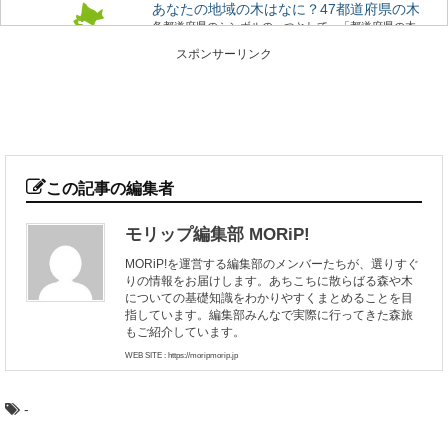
あなたの地域の木はなに？47都道府県の木
各都道府県のシンボルの一つとして、「都道府県の木」
が定められているのを知っていますか？ また、あな...
スポンサーリンク
ヒバ：知っておきたい日本の木材～その特徴
と物語～
日本人なら知っておきたい日本の木材をご紹介するシリ
ーズ。 今回は、日本の木材の中でも特に耐久性...
この記事の編集者
モリップ編集部 MORiP!
木の曲げわっぱお弁当箱を使うメリットと注
MORiP!を運営する編集部のメンバーたちが、選りすぐ
意点
りの情報をお届けします。あちこちに散らばる森や木
近年のお弁当ブームにも乗って、人気が出てきている木
についての基礎知識をわかりやすくまとめることを目
の「曲げわっぱ」のお弁当箱。 なんとなくかっ...
指しています。編集部みんなで実際に行ってきた森旅
もご紹介しています。
WEB SITE : https://moripmorip.jp
木の産地ってどこ？都道府県別に見てみよう
野菜や果物の産地、漁獲高の高い港など、農業や漁業の
「産地」って何となくイメージがありますよね。 ...
-