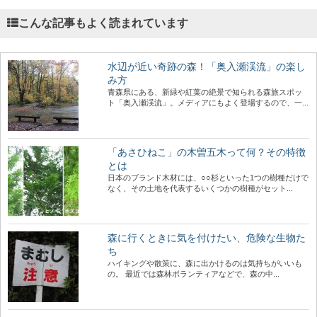
こんな記事もよく読まれています
水辺が近い奇跡の森！「奥入瀬渓流」の楽し
み方
青森県にある、新緑や紅葉の絶景で知られる森旅スポッ
ト「奥入瀬渓流」。メディアにもよく登場するので、一...
「あさひねこ」の木曽五木って何？その特徴
とは
日本のブランド木材には、○○杉といった1つの樹種だけで
なく、その土地を代表するいくつかの樹種がセット...
森に行くときに気を付けたい、危険な生物た
ち
ハイキングや散策に、森に出かけるのは気持ちがいいも
の。 最近では森林ボランティアなどで、森の中...