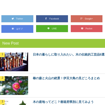
針葉樹と広葉樹の違いって何？森から木材ま
で比べてみました
Twitter
木材の種類には「針葉樹」と「広葉樹」があるのはご存
Facebook
Google+
知ですか？ 針葉樹と広葉樹は、いったい何が違...
LINE
Pocket
はてブ
スギ（杉）：知っておきたい日本の木材～そ
New Post
の特徴と物語～
日本人なら知っておきたい日本の木材をご紹介するシリ
ーズ。 今回は、日本で最も多く植林され、最も...
日本の暮らしに取り入れたい。木の伝統的工芸品6選
ヒノキ（桧）：知っておきたい日本の木材～
その特徴と物語～
日本人なら知っておきたい日本の木材をご紹介するシリ
椿の森と火山の絶景！伊豆大島の見どころまとめ
ーズ。 今回は、日本建築には欠かせない針葉樹...
魚梁瀬杉の巨木たちに会う：高知県馬路村
「千本山」の旅
木の産地ってどこ？都道府県別に見てみよう
秋田杉、吉野杉と並んで”日本三大杉美林”とされる、高知