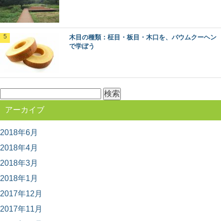
ミズナラとコナラ：知っておきたい日本の木
材～特徴と物語～
日本人なら知っておきたい日本の木材をご紹介するシリ
木目の種類：柾目・板目・木口を、バウムクーヘン
ーズ。 今回は、広葉樹の中でも身近に利用され...
で学ぼう
石見銀山と地松を巡る旅in島根県大田市
2007年に「石見銀山遺跡とその文化的景観」としてユネ
検
スコ世界文化遺産に登録された、島根県大田市にあ...
索:
アーカイブ
2018年6月
マツ（松）：知っておきたい日本の木材～そ
の特徴と物語～
2018年4月
日本人なら知っておきたい日本の木材をご紹介するシリ
ーズ。 今回は、日本の風景を形づくる代表的な...
2018年3月
2018年1月
2017年12月
ケヤキ（欅）：知っておきたい日本の木材～
その特徴と物語～
2017年11月
日本人なら知っておきたい日本の木材をご紹介するシリ
ーズ。 今回は、日本の広葉樹の代表格とも言える「...