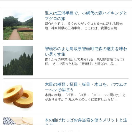
週末は三浦半島で、小網代の森ハイキングと
マグロの旅
都心から近く、多くの人がマグロを食べに訪れる観光
地、神奈川県の三浦半島。 ここには、貴重な自然...
智頭杉のまち鳥取県智頭町で森の魅力を味わ
い尽くす旅
古くからの林業地として知られる、鳥取県智頭（ちづ）
町。 そこで育った杉は「智頭杉」と呼ばれ、品...
木目の種類：柾目・板目・木口を、バウムク
ーヘンで学ぼう
木目の種類、「柾目」「板目」「木口」って聞いたこと
がありますか？ 丸太をどのように製材したらど...
木の曲げわっぱお弁当箱を使うメリットと注
意点
近年のお弁当ブームにも乗って、人気が出てきている木