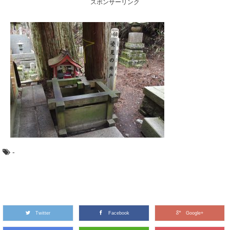
スポンサーリンク
の「曲げわっぱ」のお弁当箱。 なんとなくかっ...
大阪から日帰りで行ける、高野山森林セラピ
ーとは？
近年、全国に増えている森林セラピー®基地。 森林をフ
ィールドにして、日常から離れてリフレッシュ...
カラマツ：知っておきたい日本の木材～その
特徴と物語～
日本人なら知っておきたい日本の木材をご紹介するシリ
ーズ。 今回は、日本で唯一の落葉する針葉樹「...
-
意外とお世話になってます、スギの葉の使い
方いろいろ
日本でもっとも多く植林されていて、木材として、とて
も身近な木、スギ。 じつは木材だけでなく、そ...
Twitter
Facebook
Google+
マニアもビギナーも楽しめる！？「林業機械