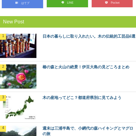
LINE
Pocket
はてブ
展」に行ってきた
年に１回開催されている、林業界にとっては恒例のイベ
ント「林業機械展」。 とてもマニアックな響き...
New Post
林業のリアルがわかる！今ドキのきこりブロ
日本の暮らしに取り入れたい。木の伝統的工芸品6選
グ5選
林業の仕事ってどんなもの？ どんな人がはたらいている
の？ ふだんは見えない林業の世界に、未だ...
椿の森と火山の絶景！伊豆大島の見どころまとめ
渡ってみたい！日本にあるユニークな木造の
橋6選
いろいろなテーマで巡るのが楽しみな森と木の旅、モリ
ップ。 今回は、一度は見てみたい、渡ってみた...
木の産地ってどこ？都道府県別に見てみよう
森林浴発祥の地！長野県・赤沢自然休養林で
したい6つのこと
森林浴発祥の地”であり木曽桧の美林が広がる、長野県の
人気スポット「赤沢自然休養林」。 木曽路の...
週末は三浦半島で、小網代の森ハイキングとマグロ
の旅