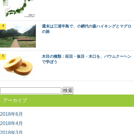
ーズ。 今回は、日本の広葉樹の代表格とも言える「...
クリ（栗）：知っておきたい日本の木材～そ
週末は三浦半島で、小網代の森ハイキングとマグロ
の特徴と物語～
の旅
日本人なら知っておきたい日本の木材をご紹介するシリ
ーズ。 今回は、甘～くてほくほくの実がおいしい「...
木目の種類：柾目・板目・木口を、バウムクーヘン
森に行くときに気を付けたい、危険な生物た
で学ぼう
ち
ハイキングや散策に、森に出かけるのは気持ちがいいも
の。 最近では森林ボランティアなどで、森の中...
検
索:
水辺が近い奇跡の森！「奥入瀬渓流」の楽し
アーカイブ
み方
青森県にある、新緑や紅葉の絶景で知られる森旅スポッ
ト「奥入瀬渓流」。メディアにもよく登場するので、一...
2018年6月
2018年4月
2018年3月
林業のリアルがわかる！今ドキのきこりブロ