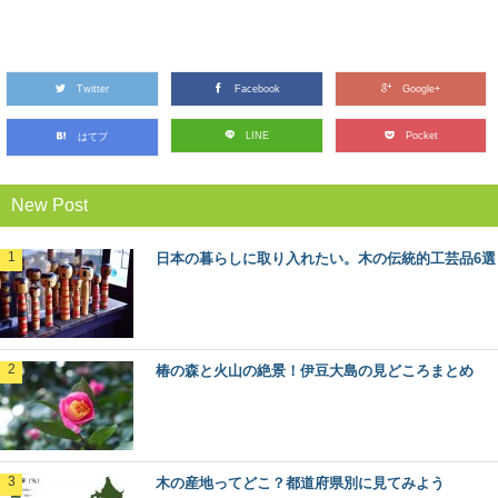
森林浴発祥の地！長野県・赤沢自然休養林で
したい6つのこと
Twitter
森林浴発祥の地”であり木曽桧の美林が広がる、長野県の
Facebook
Google+
人気スポット「赤沢自然休養林」。 木曽路の...
LINE
Pocket
はてブ
人気の観光地「軽井沢」の森をモリップ目線
New Post
で観光してみる
首都圏に近い避暑地や別荘地として、あまりにも有名
な、長野県軽井沢町。 この大人気の観光地の楽し...
日本の暮らしに取り入れたい。木の伝統的工芸品6選
日本三大美林へ！青森県津軽地方・青森ヒバ
の旅
日本三大美林の一つ、青森県にある「青森ヒバ」をご存
椿の森と火山の絶景！伊豆大島の見どころまとめ
知ですか？ ヒバの森は、日本国内では青森県...
ケヤキ（欅）：知っておきたい日本の木材～
その特徴と物語～
木の産地ってどこ？都道府県別に見てみよう
日本人なら知っておきたい日本の木材をご紹介するシリ