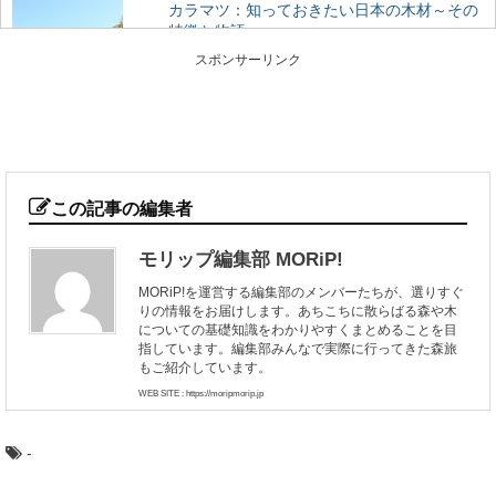
カラマツ：知っておきたい日本の木材～その
特徴と物語～
日本人なら知っておきたい日本の木材をご紹介するシリ
スポンサーリンク
ーズ。 今回は、日本で唯一の落葉する針葉樹「...
あなたの地域の木はなに？47都道府県の木
各都道府県のシンボルの一つとして、「都道府県の木」
が定められているのを知っていますか？ また、あな...
この記事の編集者
モリップ編集部 MORiP!
「あさひねこ」の木曽五木って何？その特徴
MORiP!を運営する編集部のメンバーたちが、選りすぐ
とは
りの情報をお届けします。あちこちに散らばる森や木
日本のブランド木材には、○○杉といった1つの樹種だけで
についての基礎知識をわかりやすくまとめることを目
なく、その土地を代表するいくつかの樹種がセット...
指しています。編集部みんなで実際に行ってきた森旅
もご紹介しています。
WEB SITE : https://moripmorip.jp
木目の種類：柾目・板目・木口を、バウムク
ーヘンで学ぼう
-
木目の種類、「柾目」「板目」「木口」って聞いたこと
がありますか？ 丸太をどのように製材したらど...