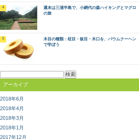
ップ。 今回は、一度は見てみたい、渡ってみた...
週末は三浦半島で、小網代の森ハイキングとマグロ
の旅
意外とお世話になってます、スギの葉の使い
方いろいろ
日本でもっとも多く植林されていて、木材として、とて
木目の種類：柾目・板目・木口を、バウムクーヘン
も身近な木、スギ。 じつは木材だけでなく、そ...
で学ぼう
北山杉、北山丸太を使った空間・施工事例10
選
検
木材を使った施工事例をご紹介するシリーズ。 今回は、
京都の銘木「北山杉」「北山丸太」を使った施...
索:
アーカイブ
2018年6月
椿の森と火山の絶景！伊豆大島の見どころま
とめ
2018年4月
東京から高速船に乗れば2時間足らずで行ける離島、伊豆
大島。 火山に温泉、美味しい海の幸など、椿...
2018年3月
2018年1月
2017年12月
銘木「吉野杉」の木材としての特徴とは？