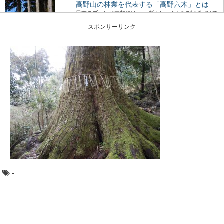
高野山の林業を代表する「高野六木」とは
日本のブランド木材には、○○杉といった1つの樹種だけで
なく、地域を代表するいくつかの樹種がセットで地...
スポンサーリンク
マニアもビギナーも楽しめる！？「林業機械
展」に行ってきた
年に１回開催されている、林業界にとっては恒例のイベ
ント「林業機械展」。 とてもマニアックな響き...
木目の種類：柾目・板目・木口を、バウムク
ーヘンで学ぼう
木目の種類、「柾目」「板目」「木口」って聞いたこと
がありますか？ 丸太をどのように製材したらど...
-
あなたの地域の木はなに？47都道府県の木
各都道府県のシンボルの一つとして、「都道府県の木」
が定められているのを知っていますか？ また、あな...