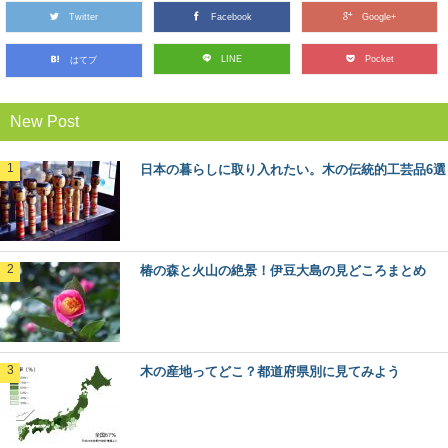
Twitter
Facebook
Google+
日本三大美林「秋田杉」をめぐる秋田観光へ
LINE
Pocket
はてブ
GO！
日本三大美林にも選ばれている秋田県の銘木といえば
「秋田杉」！ 一度は見てみたい天然の杉ですが、...
New Post
石見銀山と地松を巡る旅in島根県大田市
日本の暮らしに取り入れたい。木の伝統的工芸品6選
2007年に「石見銀山遺跡とその文化的景観」としてユネ
スコ世界文化遺産に登録された、島根県大田市にあ...
椿の森と火山の絶景！伊豆大島の見どころまとめ
無垢材と新建材の違いは？フローリングで比
較してみました
私たちが毎日生活する床の上。日本の場合は、家の中で
は靴を脱いで生活することが多いので、素足で直接床に...
木の産地ってどこ？都道府県別に見てみよう
渡ってみたい！日本にあるユニークな木造の
橋6選
いろいろなテーマで巡るのが楽しみな森と木の旅、モリ