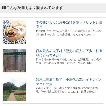
こんな記事もよく読まれています
木の曲げわっぱお弁当箱を使うメリットと注
意点
近年のお弁当ブームにも乗って、人気が出てきている木
の「曲げわっぱ」のお弁当箱。 なんとなくかっ...
日本最古の人工林「歴史の証人」下多古村有
林に行ってきた！
日本各地の林業のモデルとなった、吉野林業。 その発祥
の地と言われる奈良県川上村には、なんと日本...
週末は三浦半島で、小網代の森ハイキングと
マグロの旅
都心から近く、多くの人がマグロを食べに訪れる観光
地、神奈川県の三浦半島。 ここには、貴重な自然...