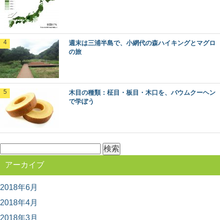
なく、その土地を代表するいくつかの樹種がセット...
日本最古の人工林「歴史の証人」下多古村有
週末は三浦半島で、小網代の森ハイキングとマグロ
林に行ってきた！
の旅
日本各地の林業のモデルとなった、吉野林業。 その発祥
の地と言われる奈良県川上村には、なんと日本...
木目の種類：柾目・板目・木口を、バウムクーヘン
ケヤキ（欅）：知っておきたい日本の木材～
で学ぼう
その特徴と物語～
日本人なら知っておきたい日本の木材をご紹介するシリ
ーズ。 今回は、日本の広葉樹の代表格とも言える「...
検
索:
椿の森と火山の絶景！伊豆大島の見どころま
アーカイブ
とめ
東京から高速船に乗れば2時間足らずで行ける離島、伊豆
大島。 火山に温泉、美味しい海の幸など、椿...
2018年6月
2018年4月
2018年3月
林業や田舎暮らしが知りたくなったら観る映