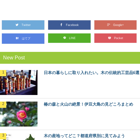
林業のリアルがわかる！今ドキのきこりブロ
グ5選
Twitter
林業の仕事ってどんなもの？ どんな人がはたらいている
Facebook
Google+
の？ ふだんは見えない林業の世界に、未だ...
LINE
Pocket
はてブ
木材の「赤身」と「白太」って何？その違い
New Post
とは
木材の部位には「赤身」と「白太」があるって聞いたこ
とありますか？ 赤身と白太とは、何が違うので...
日本の暮らしに取り入れたい。木の伝統的工芸品6選
日本の暮らしに取り入れたい。木の伝統的工
芸品6選
長い歴史と匠の技、そして美しさを持つ日本の伝統的工
椿の森と火山の絶景！伊豆大島の見どころまとめ
芸品の数々。 日本各地で伝統的工芸品に指定さ...
「あさひねこ」の木曽五木って何？その特徴
とは
木の産地ってどこ？都道府県別に見てみよう
日本のブランド木材には、○○杉といった1つの樹種だけで