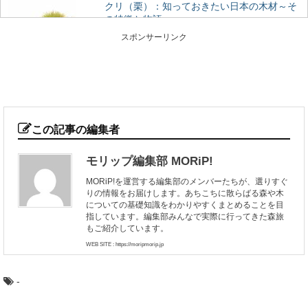
クリ（栗）：知っておきたい日本の木材～そ
の特徴と物語～
日本人なら知っておきたい日本の木材をご紹介するシリ
スポンサーリンク
ーズ。 今回は、甘～くてほくほくの実がおいしい「...
木の産地ってどこ？都道府県別に見てみよう
野菜や果物の産地、漁獲高の高い港など、農業や漁業の
「産地」って何となくイメージがありますよね。 ...
この記事の編集者
モリップ編集部 MORiP!
渡ってみたい！日本にあるユニークな木造の
MORiP!を運営する編集部のメンバーたちが、選りすぐ
橋6選
りの情報をお届けします。あちこちに散らばる森や木
いろいろなテーマで巡るのが楽しみな森と木の旅、モリ
についての基礎知識をわかりやすくまとめることを目
ップ。 今回は、一度は見てみたい、渡ってみた...
指しています。編集部みんなで実際に行ってきた森旅
もご紹介しています。
WEB SITE : https://moripmorip.jp
人気の観光地「軽井沢」の森をモリップ目線
で観光してみる
-
首都圏に近い避暑地や別荘地として、あまりにも有名
な、長野県軽井沢町。 この大人気の観光地の楽し...