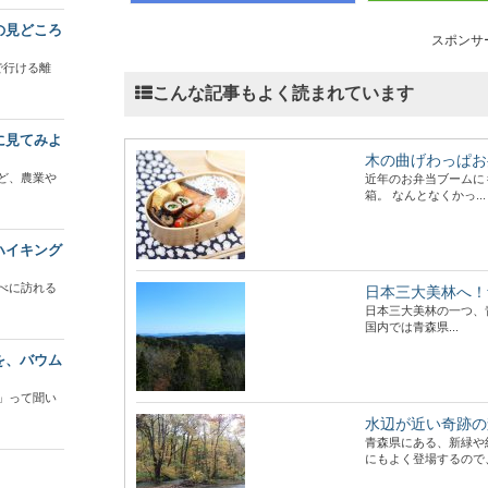
の見どころ
スポンサ
で行ける離
こんな記事もよく読まれています
に見てみよ
木の曲げわっぱお
ど、農業や
近年のお弁当ブームに
箱。 なんとなくかっ...
ハイキング
べに訪れる
日本三大美林へ！
日本三大美林の一つ、
国内では青森県...
を、バウム
」って聞い
水辺が近い奇跡の
青森県にある、新緑や
にもよく登場するので、