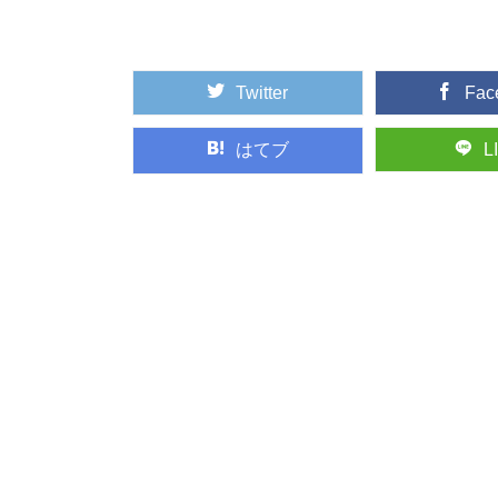
には、なんと日本...
Twitter
Fac
智頭杉のまち鳥取
古くからの林業地とし
杉」と呼ばれ、品...
はてブ
L
ミズナラとコナラ
日本人なら知っておき
も身近に利用され...
木材に表裏がある
突然ですが、木材には
が付かない、建築...