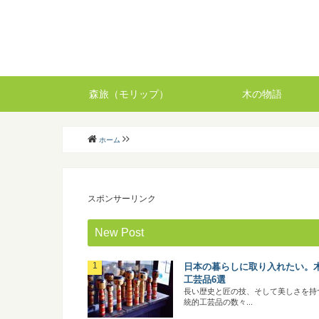
森旅（モリップ）
木の物語
ホーム
スポンサーリンク
New Post
日本の暮らしに取り入れたい。
工芸品6選
長い歴史と匠の技、そして美しさを持
統的工芸品の数々...