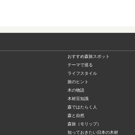
木の産地ってどこ
野菜や果物の産地、漁
ジがありますよね。 ...
スギ（杉）：知っ
日本人なら知っておき
く植林され、最も...
おすすめ森旅スポット
テーマで巡る
ライフスタイル
無垢材と新建材の
旅のヒント
私たちが毎日生活する
多いので、素足で直接床
木の物語
木材豆知識
森ではたらく人
奈良県桜井市・吉
森と自然
500年の歴史を持ち
で編み出された「吉野..
森旅（モリップ）
知っておきたい日本の木材