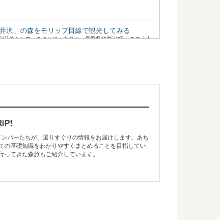
井沢」の森をモリップ目線で観光してみる
別荘地として、あまりにも有名な、長野県軽井沢町。 この大人
プ！高野山金剛峯寺奥の院の旅
ある金剛峯寺（和歌山県伊都郡高野町）。 あまりに有名なこの
P!
のメンバーたちが、選りすぐりの情報をお届けします。あち
ての基礎知識をわかりやすくまとめることを目指してい
を付けたい、危険な生物たち
行ってきた森旅もご紹介しています。
森に出かけるのは気持ちがいいもの。 最近では森林ボランティ
「歴史の証人」下多古村有林に行ってきた！
ルとなった、吉野林業。 その発祥の地と言われる奈良県川上村