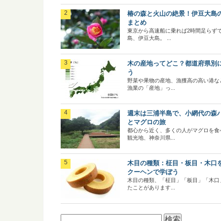
椿の森と火山の絶景！伊豆大島
まとめ
東京から高速船に乗れば2時間足らず
島、伊豆大島。 ...
木の産地ってどこ？都道府県別
う
野菜や果物の産地、漁獲高の高い港な
漁業の「産地」っ...
週末は三浦半島で、小網代の森
とマグロの旅
都心から近く、多くの人がマグロを食
観光地、神奈川県...
木目の種類：柾目・板目・木口
クーヘンで学ぼう
木目の種類、「柾目」「板目」「木口
たことがあります...
検