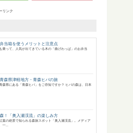
ーリンク
弁当箱を使うメリットと注意点
も乗って、人気が出てきている木の「曲げわっぱ」のお弁当
青森県津軽地方・青森ヒバの旅
青森県にある「青森ヒバ」をご存知ですか？ ヒバの森は、日本
森！「奥入瀬渓流」の楽しみ方
紅葉の絶景で知られる森旅スポット「奥入瀬渓流」。メディア
一...