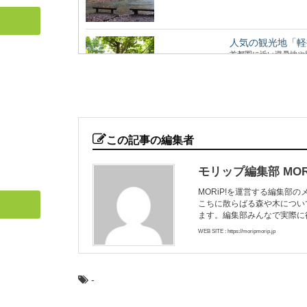
人気の観光地「軽
首都圏に近い避暑地や
気の観光地の楽し...
荘厳な森へモリッ
高野山真言宗総本山で
この記事の編集者
聖地に、奥の院（...
モリップ編集部 MORi
MORiP!を運営する編集部
こちに散らばる森や木につい
森に行くときに気
ます。編集部みんなで実際に
ハイキングや散策に、
アなどで、森の中...
WEB SITE : https://moripmorip.jp
-
日本最古の人工林
日本各地の林業のモデ