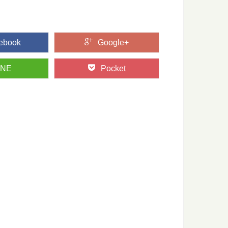
ebook
Google+
県智頭町で森の魅力を味わい尽くす旅
て知られる、鳥取県智頭（ちづ）町。 そこで育った杉は「智頭
INE
Pocket
：知っておきたい日本の木材～特徴と物語～
たい日本の木材をご紹介するシリーズ。 今回は、広葉樹の中で
って知ってた？～木表と木裏のはなし～
オモテとウラがあるって知ってますか？ 普段生活していても気