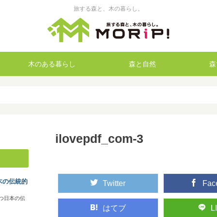
旅する森と、木の暮らし。
木のある暮らし
森と自然
森
ilovepdf_com-3
木の伝統的
Twitter
Fac
つ日本の伝
はてブ
L