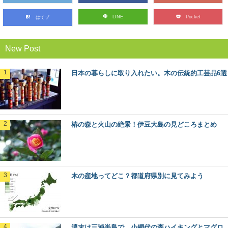
LINE
Pocket
はてブ
あなたの地域の木はなに？47都道府県の木
各都道府県のシンボルの一つとして、「都道府県の木」
が定められているのを知っていますか？ また、あな...
New Post
日本の暮らしに取り入れたい。木の伝統的工芸品6選
木の産地ってどこ？都道府県別に見てみよう
野菜や果物の産地、漁獲高の高い港など、農業や漁業の
「産地」って何となくイメージがありますよね。 ...
椿の森と火山の絶景！伊豆大島の見どころまとめ
水辺が近い奇跡の森！「奥入瀬渓流」の楽し
み方
青森県にある、新緑や紅葉の絶景で知られる森旅スポッ
ト「奥入瀬渓流」。メディアにもよく登場するので、一...
木の産地ってどこ？都道府県別に見てみよう
森に行くときに気を付けたい、危険な生物た
ち
ハイキングや散策に、森に出かけるのは気持ちがいいも
週末は三浦半島で、小網代の森ハイキングとマグロ