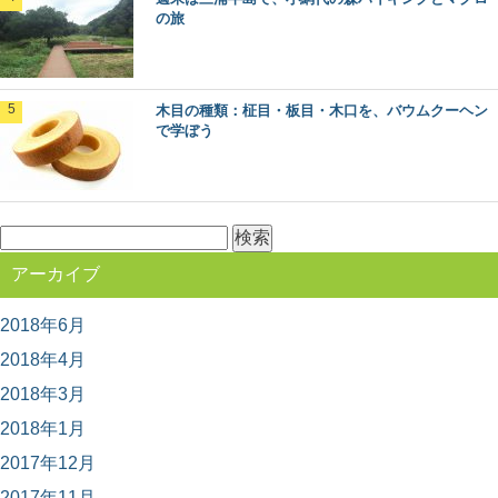
の。 最近では森林ボランティアなどで、森の中...
の旅
木材に表裏があるって知ってた？～木表と木
木目の種類：柾目・板目・木口を、バウムクーヘン
裏のはなし～
で学ぼう
突然ですが、木材にはオモテとウラがあるって知ってま
すか？ 普段生活していても気が付かない、建築...
ヒノキ（桧）：知っておきたい日本の木材～
検
その特徴と物語～
索:
日本人なら知っておきたい日本の木材をご紹介するシリ
アーカイブ
ーズ。 今回は、日本建築には欠かせない針葉樹...
2018年6月
2018年4月
人気の観光地「軽井沢」の森をモリップ目線
で観光してみる
2018年3月
首都圏に近い避暑地や別荘地として、あまりにも有名
な、長野県軽井沢町。 この大人気の観光地の楽し...
2018年1月
2017年12月
ケヤキ（欅）：知っておきたい日本の木材～
2017年11月