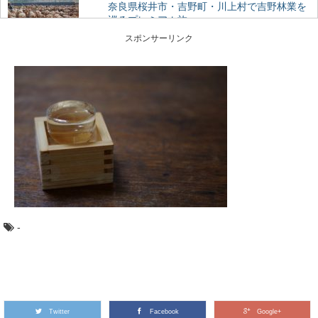
奈良県桜井市・吉野町・川上村で吉野林業を
巡るプレミアム旅
500年の歴史を持ち、戦後の日本林業のモデルともなった
スポンサーリンク
のが、奈良県南部の吉野地方で編み出された「吉野...
大阪から日帰りで行ける、高野山森林セラピ
ーとは？
近年、全国に増えている森林セラピー®基地。 森林をフ
ィールドにして、日常から離れてリフレッシュ...
針葉樹と広葉樹の違いって何？森から木材ま
で比べてみました
木材の種類には「針葉樹」と「広葉樹」があるのはご存
知ですか？ 針葉樹と広葉樹は、いったい何が違...
-
木材の「赤身」と「白太」って何？その違い
とは
木材の部位には「赤身」と「白太」があるって聞いたこ
とありますか？ 赤身と白太とは、何が違うので...
Twitter
Facebook
Google+