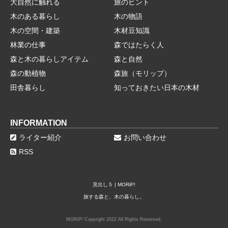
大自然に触れる
旅のヒント
木のある暮らし
木の物語
木の空間・建築
木材豆知識
林業の仕事
森ではたらく人
森と木の暮らしアイテム
森と自然
森の動植物
森旅（モリップ）
田舎暮らし
知っておきたい日本の木材
INFORMATION
ライター紹介
お問い合わせ
RSS
見出し５ | MORiP!
旅する森と、木の暮らし。
MORiP! Copyright 2022 All Rights Reserved.