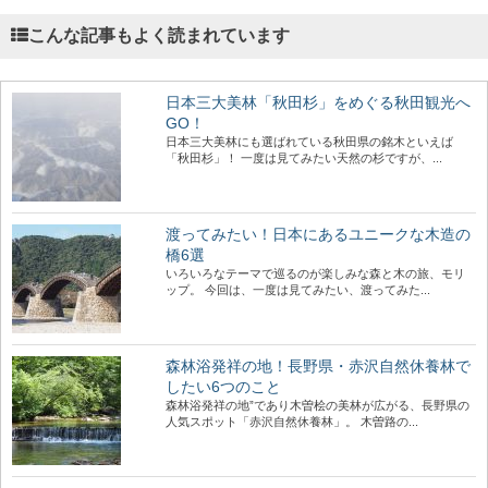
こんな記事もよく読まれています
日本三大美林「秋田杉」をめぐる秋田観光へ
GO！
日本三大美林にも選ばれている秋田県の銘木といえば
「秋田杉」！ 一度は見てみたい天然の杉ですが、...
渡ってみたい！日本にあるユニークな木造の
橋6選
いろいろなテーマで巡るのが楽しみな森と木の旅、モリ
ップ。 今回は、一度は見てみたい、渡ってみた...
森林浴発祥の地！長野県・赤沢自然休養林で
したい6つのこと
森林浴発祥の地”であり木曽桧の美林が広がる、長野県の
人気スポット「赤沢自然休養林」。 木曽路の...